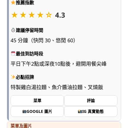
推薦指數
點
浮
★★★★☆
4.3
誇、
多
建議停留時間
一
點
45 分鐘（快閃 30、悠閒 60）
實
用，
最佳到訪時段
陪
平日下午2點或深夜10點後，避開用餐尖峰
爸
媽
必點招牌
和
孩
特製雞白湯拉麵、魚介醬油拉麵、叉燒飯
子
一
菜單
評論
起
輕
GOOGLE 圖片
IG 真實動態
鬆
愛
菜單及圖片