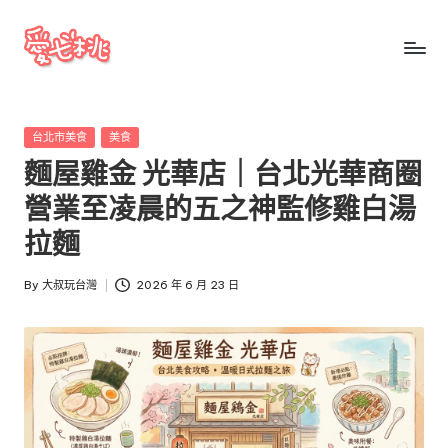
Skip
to
愛
愛
content
七
七
桃
Posted
台北市美食
美食
桃
玩
in
麵屋雞金 光華店｜台北光華商圈
台
玩
灣
營業至凌晨的五之神監修雞白湯
台
把
拉麵
全
灣
台
By
大叔玩台灣
2026 年 6 月 23 日
景
Posted
點、
by
美
食、
交
通、
停