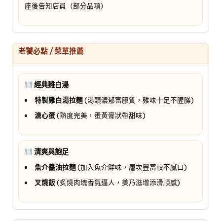
座後告知店員（部分品項）
老饕必點 / 菜單推薦
經典雞白湯
特製雞白湯拉麵
(湯頭濃郁富膠質，雞味十足不腥臊)
溏心蛋
(熟度完美，蛋黃膏狀帶甜味)
清爽與飽足
魚介醬油拉麵
(加入魚介鮮味，層次豐富較不膩口)
叉燒飯
(炙燒肉塊香氣逼人，美乃滋增添滑順感)