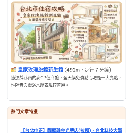
皇家玫瑰旅館新生館
(492m，步行 7 分鐘)
捷運靜巷內的高CP值商旅，全天候免費點心吧是一大亮點，
惟隔音與衛浴水壓表現較普通。
熱門文章特搜
【台北中正】麵屋雞金光華店(拉麵)、台北科技大學