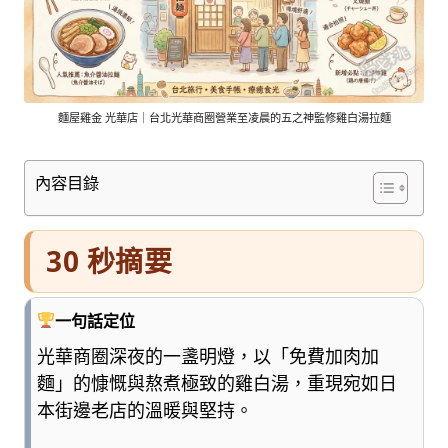
車
與
順
遊
資
訊
麵屋雞金 光華店｜台北光華商圈營業至凌晨的五之神監修雞白湯拉麵
整
理
內容目錄
成
清
楚
30 秒摘要
好
懂
的
一句話定位
旅
遊
光華商圈深夜的一盞明燈，以「免費加肉加
圖
麵」的慷慨與熬煮極致的雞白湯，重現宛如日
鑑，
本街邊老店的溫暖與堅持。
少
一