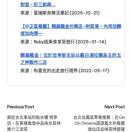
對面、近三創與 …
來源：葛瑞斯肯樂活筆記 (2025-10-21)
【中正區餐廳】麵屋雞金光華店-附菜單，內用加麵
或加肉擇一
來源：Ruby說美食享受旅行 (2025-01-14)
麵屋雞金｜位於忠孝新生站以雞白湯拉麵為主的五
之神製作二店
來源：布雷克的出走旅行視界 (2022-09-17)
Post
Previous Post
Next Post
navigation
鄰近台北車站的點水樓 懷寧
台北信義區聚餐推薦：在Cin
店，在客棧風情中品味米其林
Cin Osteria請請義大利餐廳
推介江浙菜
逸仙店品味窯烤披薩