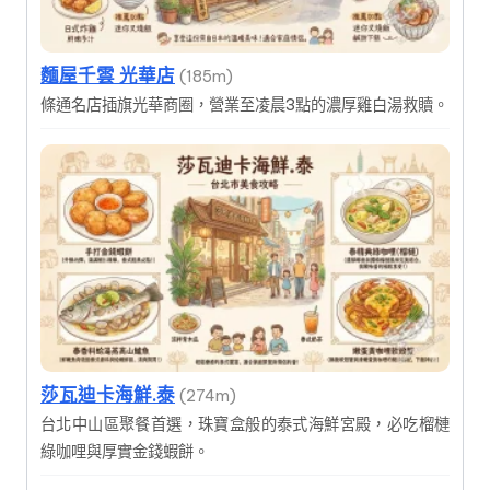
麵屋千雲 光華店
(185m)
條通名店插旗光華商圈，營業至凌晨3點的濃厚雞白湯救贖。
莎瓦迪卡海鮮.泰
(274m)
台北中山區聚餐首選，珠寶盒般的泰式海鮮宮殿，必吃榴槤
綠咖哩與厚實金錢蝦餅。