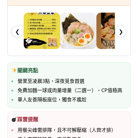
七
桃。
❮
❯
關鍵亮點
營業至凌晨3點，深夜覓食首選
免費加麵一球或肉量增量（二選一），CP值極高
單人友善隔板座位，獨食不尷尬
踩雷提醒
用餐尖峰需排隊，且不可解壓縮（人齊才排）