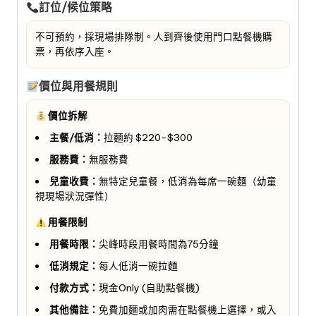
訂位/候位策略
不可預約，採現場排隊制。人到齊後使用門口點餐機購
票，再依序入座。
價位與用餐規則
價位拆解
主餐/低消：
拉麵約 $220-$300
服務費：
無服務費
兒童收費：
無特定兒童餐，低消為每席一碗麵（幼童
視現場狀況彈性）
用餐限制
用餐時限：
尖峰時段用餐時間為75分鐘
低消規定：
每人低消一碗拉麵
付款方式：
現金Only (自助點餐機)
其他備註：
免費加麵或加肉需在點餐機上選擇，或入