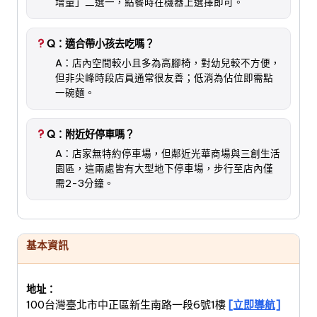
增量」二選一，點餐時在機器上選擇即可。
Q：適合帶小孩去吃嗎？
A：店內空間較小且多為高腳椅，對幼兒較不方便，
但非尖峰時段店員通常很友善；低消為佔位即需點
一碗麵。
Q：附近好停車嗎？
A：店家無特約停車場，但鄰近光華商場與三創生活
園區，這兩處皆有大型地下停車場，步行至店內僅
需2-3分鐘。
基本資訊
地址：
100台灣臺北市中正區新生南路一段6號1樓
[立即導航]