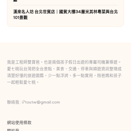
漢來名人坊 台北世貿店｜國貿大樓34層米其林粵菜與台北
101景觀
我是工程師雙寶爸，也是兩個孩子假日出遊的專屬司機兼導遊。
愛七桃玩台灣把全台景點、美食、交通、停車與順遊資訊整理成
清楚好懂的旅遊圖鑑，少一點浮誇、多一點實用，陪爸媽和孩子
一起輕鬆愛七桃。
聯絡我 : i7toutw@gmail.com
網站使用條款
關於我