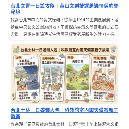
台北文青一日遊攻略｜華山文創捷運周邊情侶約會
秘境
探索台北市中心的藝文綠洲，從華山1914的工業風展演，漫
步至中央藝文公園的綠地。午後探訪臺灣文學基地的日式宿
舍群，最後在榕錦時光生活園區感受老屋新生的魅力。這是
一趟結合歷史建築、文創展覽與美食的深度一日遊，適合喜
愛攝影與慢活氛圍的旅人。
台北士林一日遊懶人包｜科教館室內雨天備案親子
放電
專為親子家庭設計的台北士林一日遊行程！早上暢遊天文館