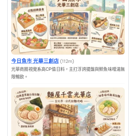
今日魚市 光華三創店
(112m)
光華商圈視覺系高CP值日料，主打浮誇擺盤與鮮魚味噌湯無
限暢飲。