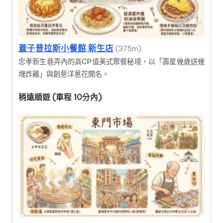
蓋子普拉斯小餐館 新生店
(375m)
忠孝新生巷弄內的高CP值美式聚餐秘境，以「壽星幾歲送幾
塊炸雞」與創意洋蔥花聞名。
稍遠順遊 (車程 10分內)