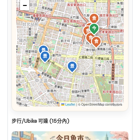
−
食
食
今
食
食
食
景
景
景
Leaflet
|
© OpenStreetMap contributors
步行/Ubike 可達 (15分內)