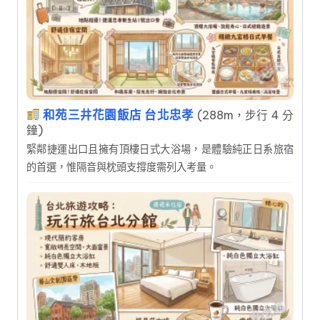
和苑三井花園飯店 台北忠孝
(288m，步行 4 分
鐘)
緊鄰捷運出口且擁有頂樓日式大浴場，是體驗純正日系旅宿
的首選，惟隔音與枕頭支撐度需列入考量。