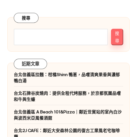
搜尋
搜
尋
近期文章
台北信義區拉麵：柑橘Shinn 鴨蔥，品嚐清爽果香與濃郁
鴨白湯
台北石牌谷炭燒肉：提供全程代烤服務，於京都氛圍品嚐
和牛與生蠔
台北信義區 A Beach 101&Pizza｜鄰近世貿站的室內白沙
與波西米亞風餐酒館
台北2J CAFE：鄰近大安森林公園的復古工業風老宅咖啡
廳