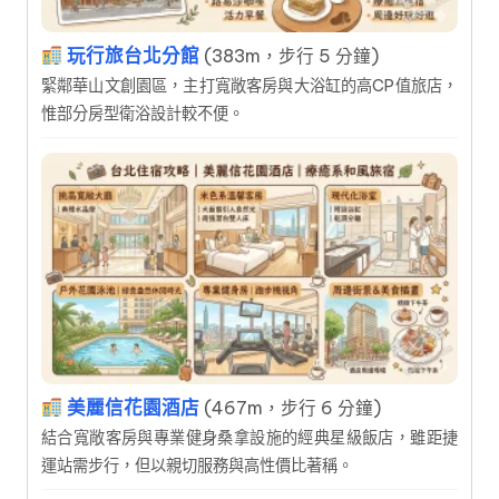
玩行旅台北分館
(383m，步行 5 分鐘)
緊鄰華山文創園區，主打寬敞客房與大浴缸的高CP值旅店，
惟部分房型衛浴設計較不便。
美麗信花園酒店
(467m，步行 6 分鐘)
結合寬敞客房與專業健身桑拿設施的經典星級飯店，雖距捷
運站需步行，但以親切服務與高性價比著稱。