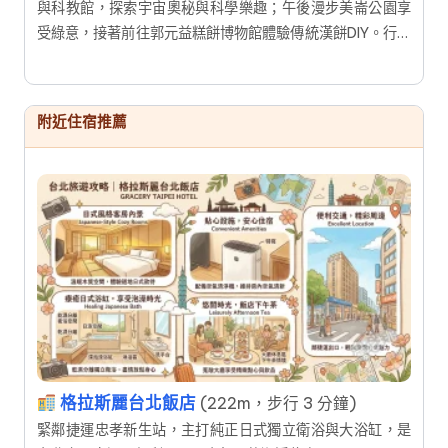
與科教館，探索宇宙奧秘與科學樂趣；午後漫步美崙公園享
受綠意，接著前往郭元益糕餅博物館體驗傳統漢餅DIY。行程
結合寓教於樂的展覽與手作體驗，讓大人小孩都能滿載而
歸，輕鬆度過充實又有趣的假期。
附近住宿推薦
格拉斯麗台北飯店
(222m，步行 3 分鐘)
緊鄰捷運忠孝新生站，主打純正日式獨立衛浴與大浴缸，是