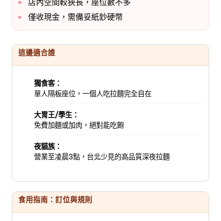
店內空間較狹長，座位數不多
僅收現金，需備妥紙鈔硬幣
這邊適合誰
獨食客：
單人隔板座位，一個人吃拉麵完全自在
大胃王/學生：
免費加麵或加肉，絕對能吃飽
夜貓族：
營業至凌晨3點，台北少見的高品質深夜拉麵
食用指南：訂位與規則