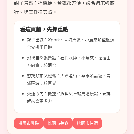
車
親子景點；搭機捷、台鐵都方便，適合週末輕旅
與
行、吃美食拍美照。
順
遊
資
看這頁前，先抓重點
訊
親子出遊：Xpark、青埔周邊、小烏來類型很適
整
合安排半日遊
理
成
想找自然系景點：石門水庫、小烏來、拉拉山
清
方向會比較適合
楚
想找好拍又輕鬆：大溪老街、華泰名品城、青
好
埔區域比較直覺
懂
的
交通取向：機捷沿線與火車站周邊景點，安排
旅
起來會更省力
遊
圖
鑑，
桃園市景點
桃園市美食
桃園市住宿
少
一