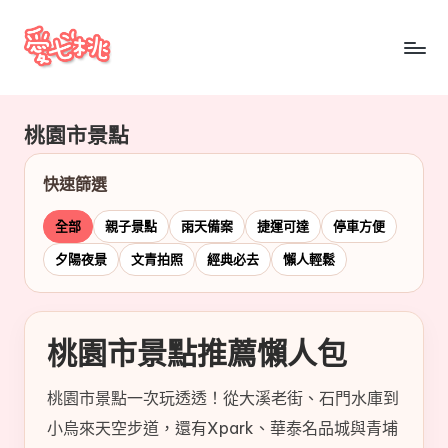
Skip
to
愛
愛
content
七
七
桃
桃園市景點
桃
玩
台
玩
快速篩選
灣
台
把
全部
親子景點
雨天備案
捷運可達
停車方便
全
灣
夕陽夜景
文青拍照
經典必去
懶人輕鬆
台
景
點、
美
桃園市景點推薦懶人包
食、
交
桃園市景點一次玩透透！從大溪老街、石門水庫到
通、
小烏來天空步道，還有Xpark、華泰名品城與青埔
停