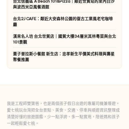
台北信義區 A Beach 101&Pizza｜鄰近世貿站的室內白沙
七
與波西米亞風餐酒館
桃。
台北2J CAFE：鄰近大安森林公園的復古工業風老宅咖啡
廳
漢來名人坊 台北世貿店｜國貿大樓34層米其林粵菜與台北
101景觀
蓋子普拉斯小餐館 新生店：忠孝新生平價美式料理與壽星
聚餐推薦
我是工程師雙寶爸，也是兩個孩子假日出遊的專屬司機兼導遊。
愛七桃玩台灣把全台景點、美食、交通、停車與順遊資訊整理成
清楚好懂的旅遊圖鑑，少一點浮誇、多一點實用，陪爸媽和孩子
一起輕鬆愛七桃。