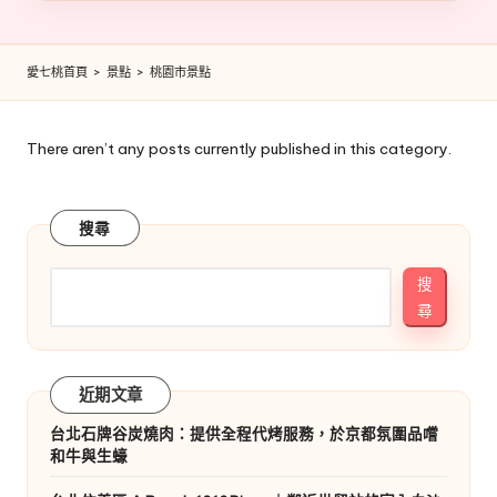
點
浮
誇、
愛七桃首頁
>
景點
>
桃園市景點
多
一
點
There aren’t any posts currently published in this category.
實
用，
陪
搜尋
爸
媽
搜
和
尋
孩
子
一
近期文章
起
輕
台北石牌谷炭燒肉：提供全程代烤服務，於京都氛圍品嚐
鬆
和牛與生蠔
愛