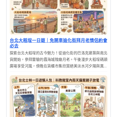
台北大稻埕一日遊｜免開車迪化街拜月老情侶約會
必去
探索台北大稻埕的古今魅力！從迪化街的巴洛克建築與南北
貨開始，參拜靈驗的霞海城隍廟月老。午後漫步大稻埕碼頭
廣場享受河風，傍晚在貨櫃市集欣賞絕美淡水河夕陽與異國
美食，體驗傳統文化與現代文創交織的完美一日行程。