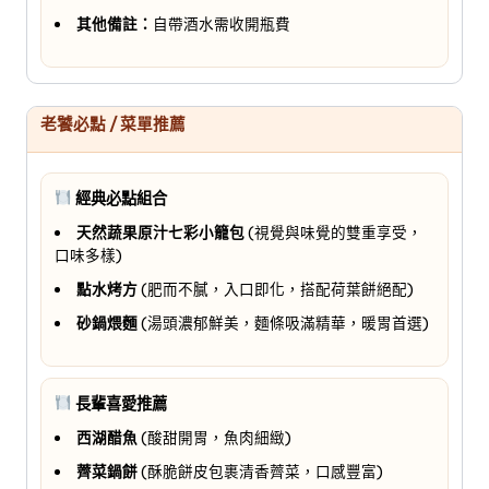
其他備註：
自帶酒水需收開瓶費
老饕必點 / 菜單推薦
經典必點組合
天然蔬果原汁七彩小籠包
(視覺與味覺的雙重享受，
口味多樣)
點水烤方
(肥而不膩，入口即化，搭配荷葉餅絕配)
砂鍋煨麵
(湯頭濃郁鮮美，麵條吸滿精華，暖胃首選)
長輩喜愛推薦
西湖醋魚
(酸甜開胃，魚肉細緻)
薺菜鍋餅
(酥脆餅皮包裹清香薺菜，口感豐富)