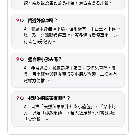
餃、素炒飯及各式蔬食小菜，適合素食者用餐。
Q：附近好停車嗎？
A：餐廳本身無停車場，但附近有「中山堂地下停車
場」及「台灣聯通停車場」等多個收費停車場，步
行皆在5分鐘內。
Q：適合帶小孩去嗎？
A：非常適合，餐廳為親子友善，提供兒童椅、餐
具，且小籠包與麵食類很受小朋友歡迎，二樓亦有
電梯方便推車。
Q：必點的招牌菜有哪些？
A：首推「天然蔬果原汁七彩小籠包」、「點水烤
方」以及「砂鍋煨麵」，若人數足夠也可嘗試預訂
「火焰鴨」。