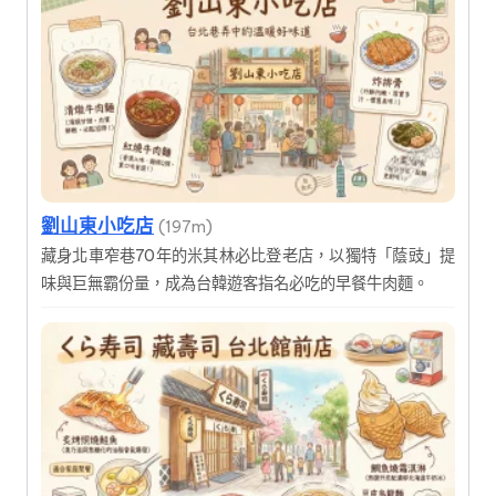
劉山東小吃店
(197m)
藏身北車窄巷70年的米其林必比登老店，以獨特「蔭豉」提
味與巨無霸份量，成為台韓遊客指名必吃的早餐牛肉麵。