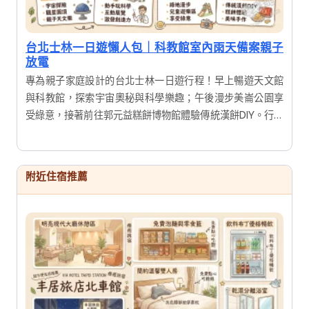
台北士林一日遊懶人包｜科教館室內雨天備案親子
放電
專為親子家庭設計的台北士林一日遊行程！早上暢遊天文館
與科教館，探索宇宙奧秘與科學樂趣；午後漫步美崙公園享
受綠意，接著前往郭元益糕餅博物館體驗傳統漢餅DIY。行程
結合寓教於樂的展覽與手作體驗，讓大人小孩都能滿載而
歸，輕鬆度過充實又有趣的假期。
附近住宿推薦