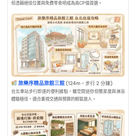
但憑藉絕佳位置與免費零食吧成為高CP值首選。
旅樂序精品旅館三館
(124m，步行 2 分鐘)
台北車站步行即達的便利據點，雖空間迷你但整潔度與淋浴
體驗極佳，適合重視交通與預算的輕裝旅人。