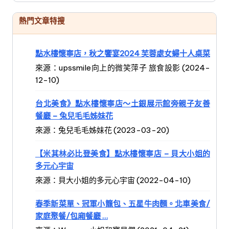
熱門文章特搜
點水樓懷寧店，秋之饗宴2024 芙蓉處女蟳十人桌菜
來源：upssmile向上的微笑萍子 旅食設影 (2024-
12-10)
台北美食》點水樓懷寧店～土銀展示館旁親子友善
餐廳 – 兔兒毛毛姊妹花
來源：兔兒毛毛姊妹花 (2023-03-20)
【米其林必比登美食】點水樓懷寧店 – 貝大小姐的
多元心宇宙
來源：貝大小姐的多元心宇宙 (2022-04-10)
春季新菜單、冠軍小籠包、五星牛肉麵。北車美食/
家庭聚餐/包廂餐廳 …