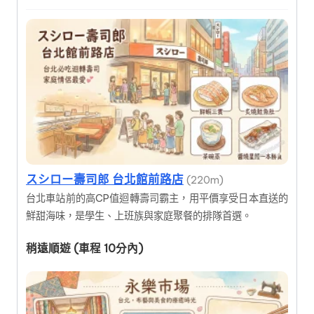
スシロー壽司郎 台北館前路店
(220m)
台北車站前的高CP值迴轉壽司霸主，用平價享受日本直送的
鮮甜海味，是學生、上班族與家庭聚餐的排隊首選。
稍遠順遊 (車程 10分內)