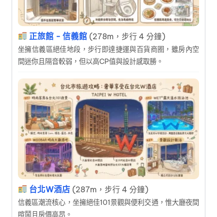
正旅館 - 信義館
(278m，步行 4 分鐘)
坐擁信義區絕佳地段，步行即達捷運與百貨商圈，雖房內空
間迷你且隔音較弱，但以高CP值與設計感取勝。
台北W酒店
(287m，步行 4 分鐘)
信義區潮流核心，坐擁絕佳101景觀與便利交通，惟大廳夜間
喧鬧且房價高昂。