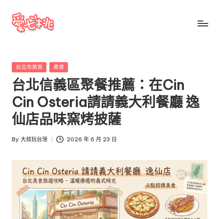
Skip
to
愛
愛
content
七
七
桃
Posted
台北市美食
美食
桃
玩
in
台北信義區聚餐推薦：在Cin
台
玩
灣
Cin Osteria請請義大利餐廳 逸
台
把
仙店品味窯烤披薩
全
灣
台
By
大叔玩台灣
2026 年 6 月 23 日
景
Posted
點、
by
美
食、
交
通、
停