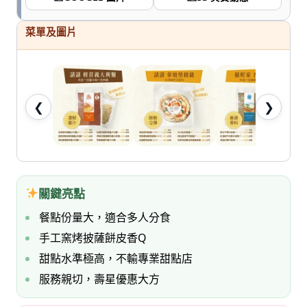
七
桃。
菜單及圖片
❮
❯
關鍵亮點
餐點份量大，適合多人分食
手工窯烤披薩餅皮香Q
甜點水準極高，不輸專業甜點店
服務親切，壽星優惠大方