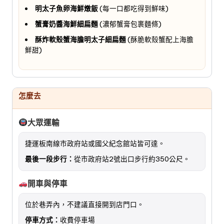
明太子魚卵海鮮燉飯
(每一口都吃得到鮮味)
蟹膏奶醬海鮮細扁麵
(濃郁蟹膏包裹麵條)
酥炸軟殼蟹海膽明太子細扁麵
(酥脆軟殼蟹配上海膽
鮮甜)
怎麼去
大眾運輸
捷運板南線市政府站或國父紀念館站皆可達。
最後一段步行：
從市政府站2號出口步行約350公尺。
開車與停車
位於巷弄內，不建議直接開到店門口。
停車方式：
收費停車場