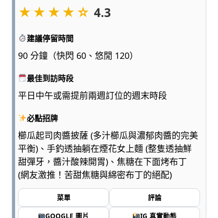
★★★★☆
點
4.3
浮
誇、
建議停留時間
多
一
90 分鐘（快閃 60、悠閒 120）
點
實
最佳到訪時段
用，
平日中午或需提前兩週訂位的週末時段
陪
爸
必點招牌
媽
和
櫛瓜起司肉醬披薩 (多汁櫛瓜與濃郁肉醬的完美
孩
平衡)、手釣透抽躺在煙花女上麵 (整隻透抽鮮
子
甜彈牙，醬汁酸辣開胃)、焦糖在下面烤布丁
一
(網友激推！苦甜焦糖與綿密布丁的絕配)
起
輕
菜單
評論
鬆
愛
GOOGLE 圖片
IG 真實動態