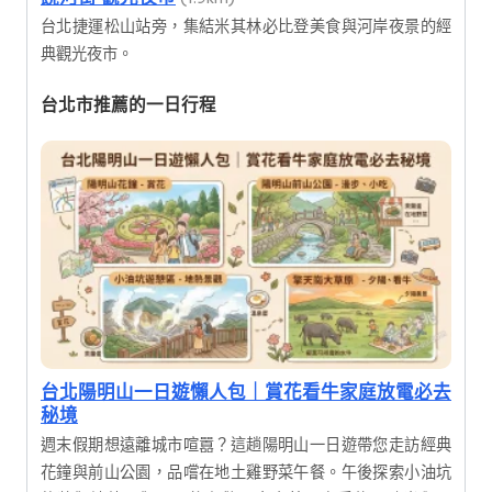
台北捷運松山站旁，集結米其林必比登美食與河岸夜景的經
典觀光夜市。
台北市推薦的一日行程
台北陽明山一日遊懶人包｜賞花看牛家庭放電必去
秘境
週末假期想遠離城市喧囂？這趟陽明山一日遊帶您走訪經典
花鐘與前山公園，品嚐在地土雞野菜午餐。午後探索小油坑