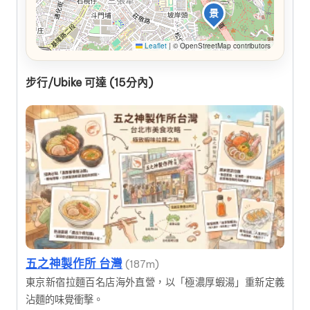
景
Leaflet
|
© OpenStreetMap contributors
步行/Ubike 可達 (15分內)
五之神製作所 台灣
(187m)
東京新宿拉麵百名店海外直營，以「極濃厚蝦湯」重新定義
沾麵的味覺衝擊。