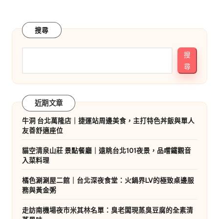
搜尋
搜
尋
近期文章
牛洞 台北萬隆店｜捷運站周邊美食，主打特色丼飯與單人
友善舒適座位
貓空清泉山莊 景點餐廳｜遠眺台北101夜景，品嚐鐵觀音
入菜料理
橘色涮涮屋二館｜台北深夜食堂：火鍋界LV的極致桌邊服
務與黃金粥
走訪南機場夜市米其林名單：臭老闆現蒸臭豆腐的全素清