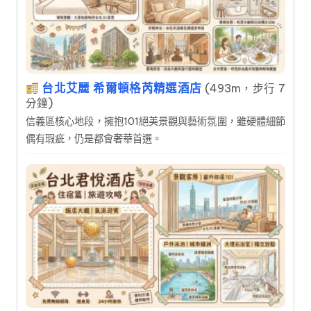
台北艾麗 希爾頓格芮精選酒店
(493m，步行 7
分鐘)
信義區核心地段，擁抱101絕美景觀與藝術氛圍，雖硬體細節
偶有瑕疵，仍是都會奢華首選。