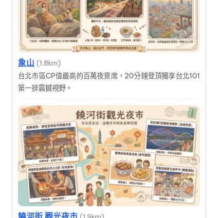
象山
(1.8km)
台北市區CP值最高的百萬夜景席，20分鐘登頂獨享台北101
第一排震撼視野。
饒河街 觀光夜市
(1.9km)