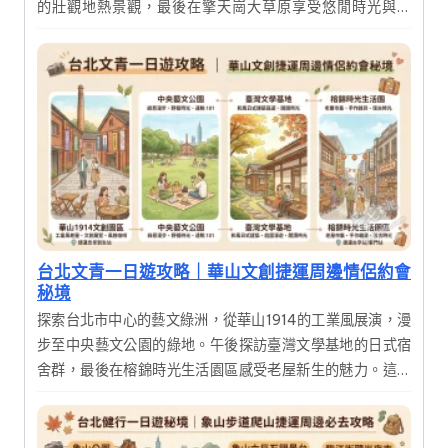
的壯觀地熱景觀，最後在擎天崗大草原享受悠閒時光與夕
陽。行程豐富且節奏舒適，適合全家大小一同親近大自然，
感受台北後花園的獨特魅力。
台北文青一日遊攻略｜華山文創捷運周邊情侶約會
秘境
探索台北市中心的藝文綠洲，從華山1914的工業風展演，漫
步至中央藝文公園的綠地。午後探訪臺灣文學基地的日式宿
舍群，最後在榕錦時光生活園區感受老屋新生的魅力。這是
一趟結合歷史建築、文創展覽與美食的深度一日遊，適合喜
愛攝影與慢活氛圍的旅人。