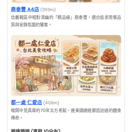
鼎泰豐 A4店
(393m)
信義戰區中相對清幽的「精品級」鼎泰豐，適合追求用餐品
質與安靜氛圍的饕客。
都一處 仁愛店
(406m)
喧鬧中見真章的70年北方老館，連美國總統都造訪過的麵食
傳奇。
稍遠順遊 (車程 10分內)