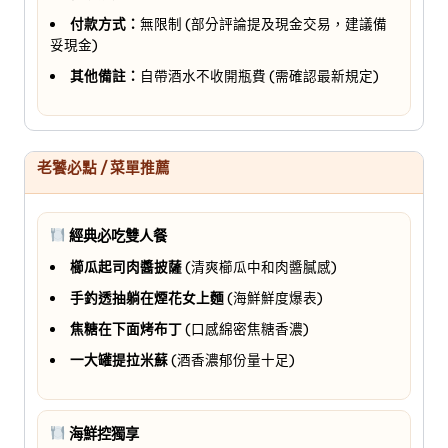
付款方式：
無限制 (部分評論提及現金交易，建議備
妥現金)
其他備註：
自帶酒水不收開瓶費 (需確認最新規定)
老饕必點 / 菜單推薦
經典必吃雙人餐
櫛瓜起司肉醬披薩
(清爽櫛瓜中和肉醬膩感)
手釣透抽躺在煙花女上麵
(海鮮鮮度爆表)
焦糖在下面烤布丁
(口感綿密焦糖香濃)
一大罐提拉米蘇
(酒香濃郁份量十足)
海鮮控獨享