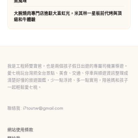
蒸風味
大腕燒肉專門店進駐大直虹光，米其林一星板前代烤與頂
級和牛體驗
我是工程師雙寶爸，也是兩個孩子假日出遊的專屬司機兼導遊。
愛七桃玩台灣把全台景點、美食、交通、停車與順遊資訊整理成
清楚好懂的旅遊圖鑑，少一點浮誇、多一點實用，陪爸媽和孩子
一起輕鬆愛七桃。
聯絡我 : i7toutw@gmail.com
網站使用條款