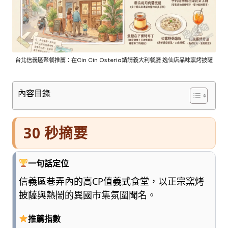
車
與
順
遊
資
訊
台北信義區聚餐推薦：在Cin Cin Osteria請請義大利餐廳 逸仙店品味窯烤披薩
整
理
內容目錄
成
清
楚
30 秒摘要
好
懂
的
一句話定位
旅
遊
信義區巷弄內的高CP值義式食堂，以正宗窯烤
圖
披薩與熱鬧的異國市集氛圍聞名。
鑑，
少
推薦指數
一