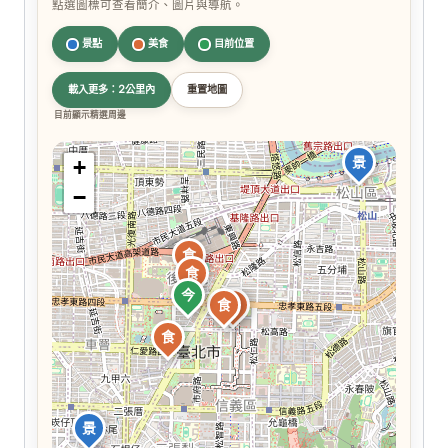
點選圖標可查看簡介、圖片與導航。
景點
美食
目前位置
載入更多：2公里內
重置地圖
目前顯示精選周邊
景
+
−
食
食
今
食
食
食
景