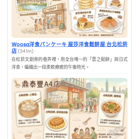
Woosa洋食パンケーキ 屋莎洋食鬆餅屋 台北松菸
店
(341m)
在松菸文創旁的巷弄裡，用全台唯一的「雲之鬆餅」與日式
洋食，編織出一段柔軟療癒的午後時光。