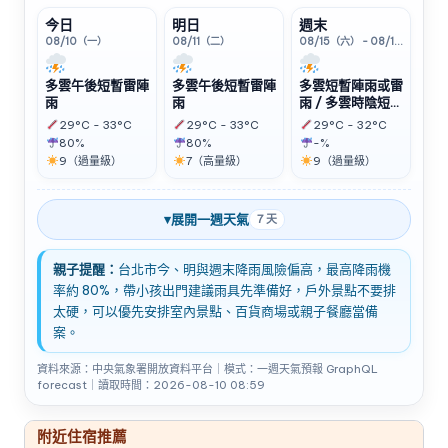
今日
明日
週末
08/10（一）
08/11（二）
08/15（六） - 08/16（日）
多雲午後短暫雷陣
多雲午後短暫雷陣
多雲短暫陣雨或雷
雨
雨
雨 / 多雲時陰短暫
陣雨或雷雨
29°C - 33°C
29°C - 33°C
29°C - 32°C
80%
80%
-%
9（過量級）
7（高量級）
9（過量級）
▾
展開一週天氣
7 天
親子提醒：
台北市今、明與週末降雨風險偏高，最高降雨機
率約 80%，帶小孩出門建議雨具先準備好，戶外景點不要排
太硬，可以優先安排室內景點、百貨商場或親子餐廳當備
案。
資料來源：中央氣象署開放資料平台｜模式：一週天氣預報 GraphQL
forecast｜讀取時間：2026-08-10 08:59
附近住宿推薦