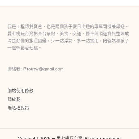
我是工程師雙寶爸，也是兩個孩子假日出遊的專屬司機兼導遊。
愛七桃玩台灣把全台景點、美食、交通、停車與順遊資訊整理成
清楚好懂的旅遊圖鑑，少一點浮誇、多一點實用，陪爸媽和孩子
一起輕鬆愛七桃。
聯絡我 : i7toutw@gmail.com
網站使用條款
關於我
隱私權政策
Copyright 2026 — 愛七桃玩台灣. All rights reserved.