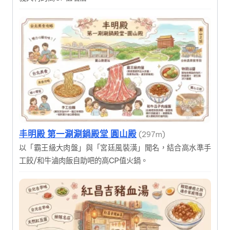
丰明殿 第一涮涮鍋殿堂 圓山殿
(297m)
以「霸王級大肉盤」與「宮廷風裝潢」聞名，結合高水準手
工餃/和牛滷肉飯自助吧的高CP值火鍋。