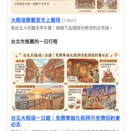
大稻埕慈聖宮天上聖母
(1.3km)
老台北人的露天早午餐，榕樹下品嚐時光倒流的古早味。
台北市推薦的一日行程
台北大稻埕一日遊｜免開車迪化街拜月老情侶約會
必去