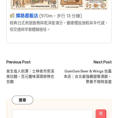
燦路都飯店
(970m，步行 13 分鐘)
經典日式商旅服務與乾淨度滿分，雖硬體設施較具年代感，
但交通與早餐體驗極佳。
Post
Previous Post
Next Post
navigation
長生塩人劍潭｜士林夜市旁深
GumGum Beer & Wings 信義
夜拉麵，百元鹽味湯頭排隊也
本店｜台北最強雞翅餐酒館，
甘願
聚餐不限時首選
搜尋
搜