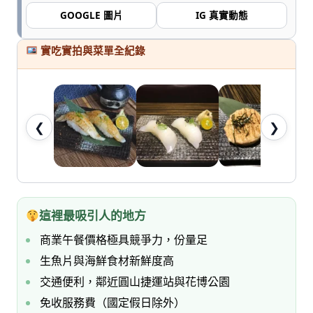
七
GOOGLE 圖片
IG 真實動態
桃。
實吃實拍與菜單全紀錄
❮
❯
這裡最吸引人的地方
商業午餐價格極具競爭力，份量足
生魚片與海鮮食材新鮮度高
交通便利，鄰近圓山捷運站與花博公園
免收服務費（國定假日除外）