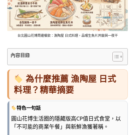
車
與
順
遊
資
訊
台北圓山花博周邊餐飲：漁陶屋 日式料理，品嚐生魚片丼飯與一夜干
整
理
內容目錄
成
清
楚
為什麼推薦 漁陶屋 日式
好
懂
料理？精華摘要
的
旅
遊
特色一句話
圖
圓山花博生活圈的隱藏版高CP值日式食堂，以
鑑，
「不可能的商業午餐」與新鮮漁獲著稱。
少
一