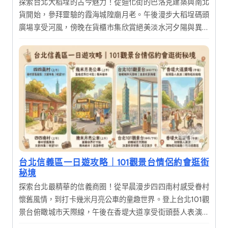
探索台北大稻埕的古今魅力！從迪化街的巴洛克建築與南北
貨開始，參拜靈驗的霞海城隍廟月老。午後漫步大稻埕碼頭
廣場享受河風，傍晚在貨櫃市集欣賞絕美淡水河夕陽與異國
美食，體驗傳統文化與現代文創交織的完美一日行程。
台北信義區一日遊攻略｜101觀景台情侶約會逛街
秘境
探索台北最精華的信義商圈！從早晨漫步四四南村感受眷村
懷舊風情，到打卡幾米月亮公車的童趣世界。登上台北101觀
景台俯瞰城市天際線，午後在香堤大道享受街頭藝人表演與
購物樂趣。這是一趟融合歷史人文、現代時尚與美食饗宴的