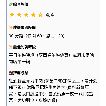
點
綜合評價
浮
★★★★☆
4.4
誇、
多
一
建議預留時間
點
90 分鐘（快閃 60、悠閒 120）
實
用，
最佳到訪時段
陪
爸
平日午餐時段（享商業午餐優惠）或週末傍晚
媽
開店第一輪
和
孩
推薦必點
子
一
紅酒野蕈菲力牛肉 (商業午餐CP值之王，醬汁濃
起
郁下飯)、漁陶屋招牌生魚片丼 (魚料新鮮厚
輕
實，醋飯口感適中)、自製鯖魚一夜干 (油脂豐
鬆
富，烤功到位，皮脆肉嫩)
愛