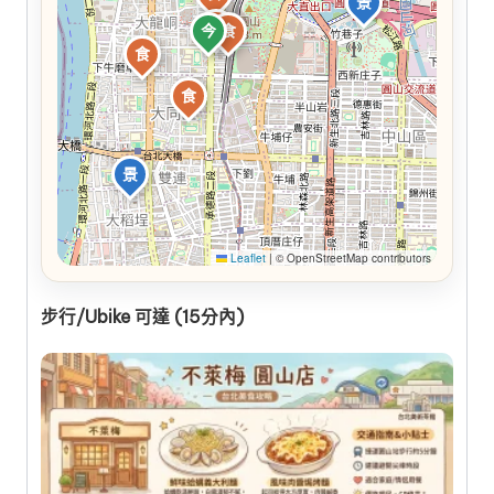
景
食
今
食
食
食
景
Leaflet
|
© OpenStreetMap contributors
步行/Ubike 可達 (15分內)