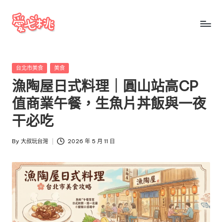
Skip
to
愛
愛
content
七
七
桃
Posted
台北市美食
美食
桃
玩
in
漁陶屋日式料理｜圓山站高CP
台
玩
灣
值商業午餐，生魚片丼飯與一夜
台
把
干必吃
全
灣
台
By
大叔玩台灣
2026 年 5 月 11 日
景
Posted
點、
by
美
食、
交
通、
停