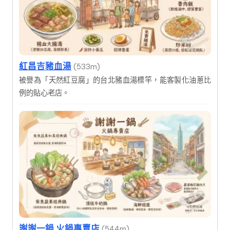
紅昌吉豬血湯
(533m)
被譽為「天然紅豆腐」的台北豬血湯標竿，能客製化油蔥比
例的貼心老店。
謝謝一鍋 火鍋專賣店
(544m)