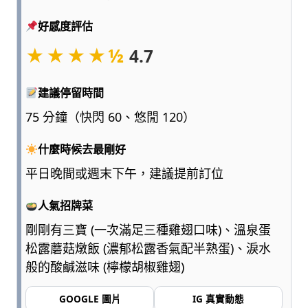
點
好感度評估
浮
誇、
★★★★½
4.7
多
一
點
建議停留時間
實
75 分鐘（快閃 60、悠閒 120）
用，
陪
什麼時候去最剛好
爸
媽
平日晚間或週末下午，建議提前訂位
和
孩
人氣招牌菜
子
剛剛有三寶 (一次滿足三種雞翅口味)、溫泉蛋
一
松露蘑菇燉飯 (濃郁松露香氣配半熟蛋)、淚水
起
輕
般的酸鹹滋味 (檸檬胡椒雞翅)
鬆
愛
GOOGLE 圖片
IG 真實動態