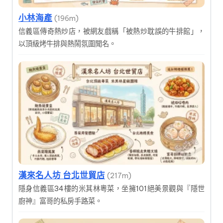
小林海產
(196m)
信義區傳奇熱炒店，被網友戲稱「被熱炒耽誤的牛排館」，
以頂級烤牛排與熱鬧氛圍聞名。
漢來名人坊 台北世貿店
(217m)
隱身信義區34樓的米其林粵菜，坐擁101絕美景觀與『隱世
廚神』富哥的私房手路菜。