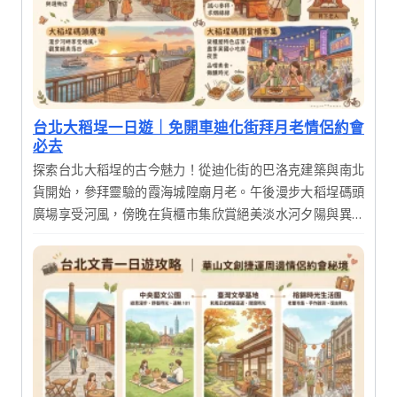
台北大稻埕一日遊｜免開車迪化街拜月老情侶約會
必去
探索台北大稻埕的古今魅力！從迪化街的巴洛克建築與南北
貨開始，參拜靈驗的霞海城隍廟月老。午後漫步大稻埕碼頭
廣場享受河風，傍晚在貨櫃市集欣賞絕美淡水河夕陽與異國
美食，體驗傳統文化與現代文創交織的完美一日行程。