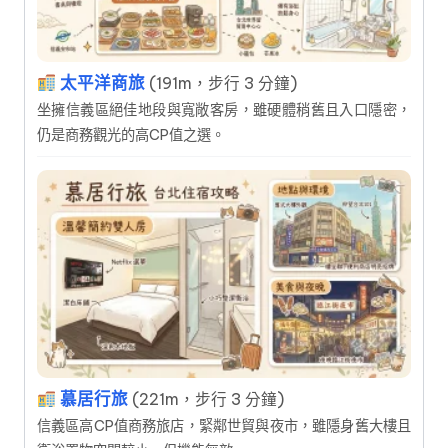
太平洋商旅
(191m，步行 3 分鐘)
坐擁信義區絕佳地段與寬敞客房，雖硬體稍舊且入口隱密，
仍是商務觀光的高CP值之選。
慕居行旅
(221m，步行 3 分鐘)
信義區高CP值商務旅店，緊鄰世貿與夜市，雖隱身舊大樓且