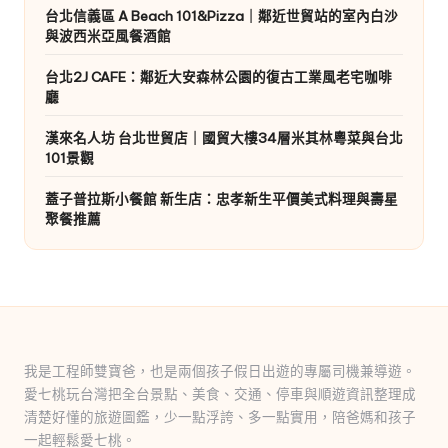
台北信義區 A Beach 101&Pizza｜鄰近世貿站的室內白沙
與波西米亞風餐酒館
台北2J CAFE：鄰近大安森林公園的復古工業風老宅咖啡
廳
漢來名人坊 台北世貿店｜國貿大樓34層米其林粵菜與台北
101景觀
蓋子普拉斯小餐館 新生店：忠孝新生平價美式料理與壽星
聚餐推薦
我是工程師雙寶爸，也是兩個孩子假日出遊的專屬司機兼導遊。
愛七桃玩台灣把全台景點、美食、交通、停車與順遊資訊整理成
清楚好懂的旅遊圖鑑，少一點浮誇、多一點實用，陪爸媽和孩子
一起輕鬆愛七桃。