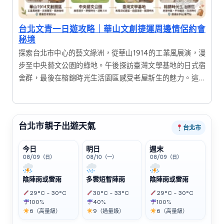
台北文青一日遊攻略｜華山文創捷運周邊情侶約會
秘境
探索台北市中心的藝文綠洲，從華山1914的工業風展演，漫
步至中央藝文公園的綠地。午後探訪臺灣文學基地的日式宿
舍群，最後在榕錦時光生活園區感受老屋新生的魅力。這是
一趟結合歷史建築、文創展覽與美食的深度一日遊，適合喜
愛攝影與慢活氛圍的旅人。
台北市親子出遊天氣
台北市
今日
明日
週末
08/09（日）
08/10（一）
08/09（日）
陰陣雨或雷雨
多雲短暫陣雨
陰陣雨或雷雨
29°C - 30°C
30°C - 33°C
29°C - 30°C
100%
40%
100%
6（高量級）
9（過量級）
6（高量級）