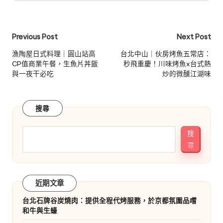
Post
Previous Post
Next Post
navigation
漁陶屋日式料理｜圓山站高
台北中山｜伙房烤魚五常店：
CP值商業午餐，生魚片丼飯
秒飛重慶！川味烤魚x台式熱
與一夜干必吃
炒的微醺江湖味
搜尋
搜
尋
近期文章
台北石牌谷炭燒肉：提供全程代烤服務，於京都氛圍品嚐
和牛與生蠔