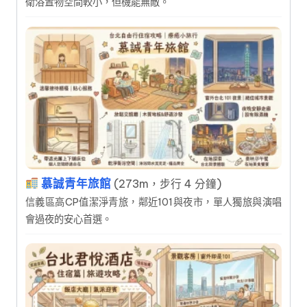
衛浴置物空間較小，但機能無敵。
慕誠青年旅館
(273m，步行 4 分鐘)
信義區高CP值潔淨青旅，鄰近101與夜市，單人獨旅與演唱
會過夜的安心首選。