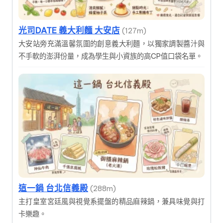
光司DATE 義大利麵 大安店
(127m)
大安站旁充滿溫馨氛圍的創意義大利麵，以獨家調製醬汁與
不手軟的澎湃份量，成為學生與小資族的高CP值口袋名單。
這一鍋 台北信義殿
(288m)
主打皇室宮廷風與視覺系擺盤的精品麻辣鍋，兼具味覺與打
卡樂趣。