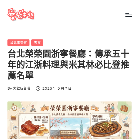
Skip
to
愛
愛
content
七
七
桃
Posted
台北市美食
美食
桃
玩
in
台北榮榮園浙寧餐廳：傳承五十
台
玩
灣
年的江浙料理與米其林必比登推
台
把
薦名單
全
灣
台
By
大叔玩台灣
2026 年 6 月 7 日
景
Posted
點、
by
美
食、
交
通、
停