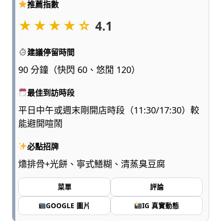
推薦指數
點
浮
★★★★☆
4.1
誇、
多
建議停留時間
一
點
90 分鐘（快閃 60、悠閒 120）
實
用，
最佳到訪時段
陪
平日中午或週末剛開店時段（11:30/17:30）較
爸
媽
能避開喧鬧
和
孩
必點招牌
子
㸆排骨+光餅、寧式鱔糊、清蒸臭豆腐
一
起
菜單
評論
輕
鬆
GOOGLE 圖片
IG 真實動態
愛