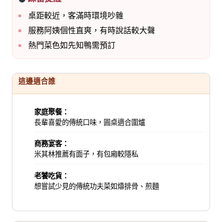
桌距較近，客滿時環境吵雜
服務阿姨個性直爽，有時說話較大聲
熱門菜色如先知鴨需預訂
這邊適合誰
家庭聚餐：
長輩喜愛的傳統口味，圓桌適合圍爐
商務宴客：
米其林推薦有面子，有包廂較隱私
老饕吃貨：
想嘗試少見的傳統功夫菜如㸆排骨、煎麵