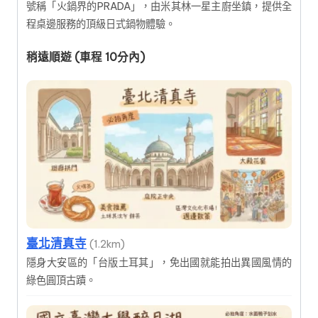
號稱「火鍋界的PRADA」，由米其林一星主廚坐鎮，提供全
程桌邊服務的頂級日式鍋物體驗。
稍遠順遊 (車程 10分內)
臺北清真寺
(1.2km)
隱身大安區的「台版土耳其」，免出國就能拍出異國風情的
綠色圓頂古蹟。