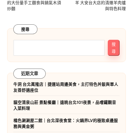
的大份量手工麵食與鍋氣木須
羊 大安台大店的清燉羊肉爐
炒麵
與特色料理
搜尋
搜
尋
近期文章
牛洞 台北萬隆店｜捷運站周邊美食，主打特色丼飯與單人
友善舒適座位
貓空清泉山莊 景點餐廳｜遠眺台北101夜景，品嚐鐵觀音
入菜料理
橘色涮涮屋二館｜台北深夜食堂：火鍋界LV的極致桌邊服
務與黃金粥