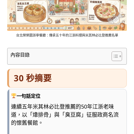
車
與
順
遊
資
訊
台北榮榮園浙寧餐廳：傳承五十年的江浙料理與米其林必比登推薦名單
整
理
內容目錄
成
清
楚
30 秒摘要
好
懂
的
一句話定位
旅
遊
連續五年米其林必比登推薦的50年江浙老味
圖
道，以「㸆排骨」與「臭豆腐」征服政商名流
鑑，
的懷舊餐館。
少
一