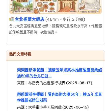
台北福華大飯店
(464m，步行 6 分鐘)
台北大安區經典五星地標，服務親切且餐飲水準高，惟硬體
設施較舊且不提供一次性備品。
熱門文章特搜
榮榮園浙寧餐廳｜連續五年米其林推薦餐廳開業超
過50年的台北江浙 …
來源：布雷克的出走旅行視界 (2025-08-17)
榮榮園浙寧餐廳｜隱身商辦大樓50年！連五年米其
林推薦老牌江浙菜
來源：大手牽小手。玩樂趣 (2025-06-16)