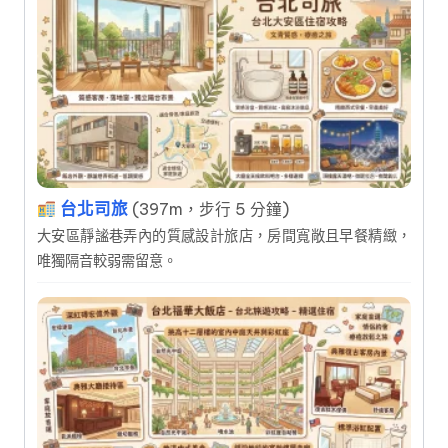
台北司旅
(397m，步行 5 分鐘)
大安區靜謐巷弄內的質感設計旅店，房間寬敞且早餐精緻，
唯獨隔音較弱需留意。