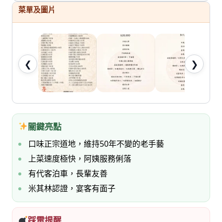
七
菜單及圖片
桃。
❮
❯
關鍵亮點
口味正宗道地，維持50年不變的老手藝
上菜速度極快，阿姨服務俐落
有代客泊車，長輩友善
米其林認證，宴客有面子
踩雷提醒