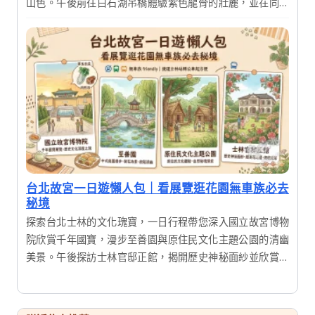
山色。午後前往白石湖吊橋體驗紫色龍骨的壯麗，並在同心
池感受浪漫氛圍。結合在地美食，這是一趟適合全家大小的
輕鬆踏青之旅，讓您在城市近郊也能享受滿滿芬多精。
台北故宮一日遊懶人包｜看展覽逛花園無車族必去
秘境
探索台北士林的文化瑰寶，一日行程帶您深入國立故宮博物
院欣賞千年國寶，漫步至善園與原住民文化主題公園的清幽
美景。午後探訪士林官邸正館，揭開歷史神秘面紗並欣賞絕
美花園，享受一場結合歷史、藝術與自然的深度之旅。