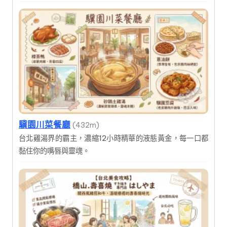
驥園川菜餐廳
(432m)
台北雞湯界的霸主，濃縮12小時精華的液態黃金，每一口都
黏住你的嘴唇與靈魂。