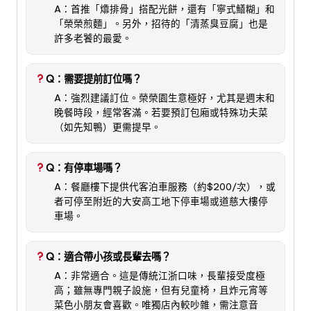
A：首推「㸆排骨」搭配光餅，還有「寧式鱔糊」和
「榮榮煎麵」。另外，招待的「清蒸臭豆腐」也是
許多老饕的最愛。
Q：需要提前訂位嗎？
A：強烈建議訂位。榮榮園生意極好，尤其是週末和
晚餐時段，經常客滿。若要預訂包廂或特殊功夫菜
（如先知鴨）更需提早。
Q：有停車場嗎？
A：餐廳樓下提供代客泊車服務（約$200/次），或
者可停至附近的大安高工地下停車場或道慈大樓停
車場。
Q：適合帶小孩或長輩去嗎？
A：非常適合。這是傳統江浙口味，長輩接受度極
高；雖無專門親子設施，但有兒童椅，且炸元宵等
菜色小朋友會喜歡。唯獨店內較吵雜，需注意音