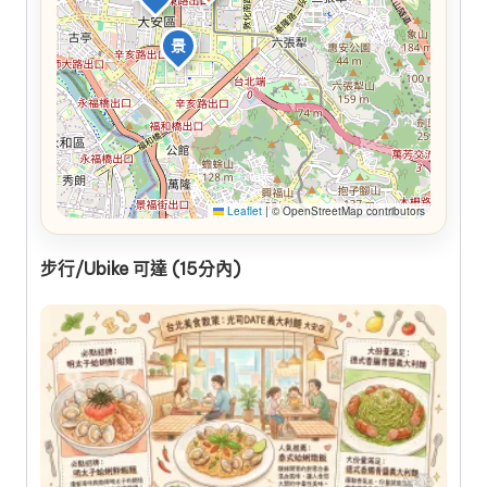
景
Leaflet
|
© OpenStreetMap contributors
步行/Ubike 可達 (15分內)