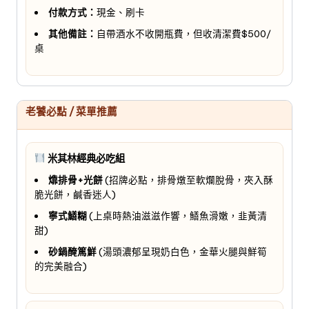
付款方式：
現金、刷卡
其他備註：
自帶酒水不收開瓶費，但收清潔費$500/
桌
老饕必點 / 菜單推薦
米其林經典必吃組
㸆排骨+光餅
(招牌必點，排骨燉至軟爛脫骨，夾入酥
脆光餅，鹹香迷人)
寧式鱔糊
(上桌時熱油滋滋作響，鱔魚滑嫩，韭黃清
甜)
砂鍋醃篤鮮
(湯頭濃郁呈現奶白色，金華火腿與鮮筍
的完美融合)