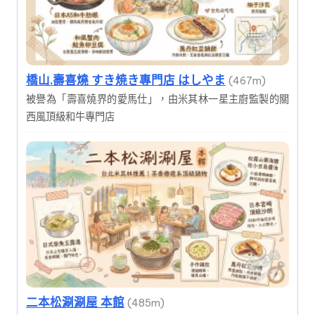
橋山.壽喜燒 すき焼き專門店 はしやま
(467m)
被譽為「壽喜燒界的愛馬仕」，由米其林一星主廚監製的關
西風頂級和牛專門店
二本松涮涮屋 本館
(485m)