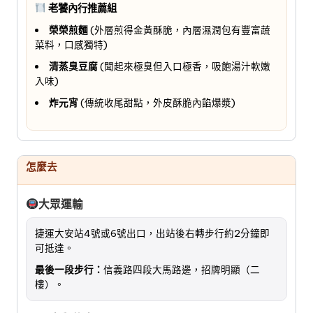
老饕內行推薦組
榮榮煎麵
(外層煎得金黃酥脆，內層濕潤包有豐富蔬
菜料，口感獨特)
清蒸臭豆腐
(聞起來極臭但入口極香，吸飽湯汁軟嫩
入味)
炸元宵
(傳統收尾甜點，外皮酥脆內餡爆漿)
怎麼去
大眾運輸
捷運大安站4號或6號出口，出站後右轉步行約2分鐘即
可抵達。
最後一段步行：
信義路四段大馬路邊，招牌明顯（二
樓）。