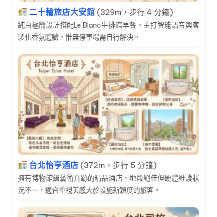
二十輪旅店大安館
(329m，步行 4 分鐘)
純白極簡設計搭配Le Blanc牛排館早餐，主打智能語音與客
製化香氛體驗，惟無停車場需自行解決。
台北怡亨酒店
(372m，步行 5 分鐘)
擁有博物館級藝術真跡的精品酒店，地段絕佳但硬體維護狀
況不一，適合重視美感大於設施新穎度的旅客。