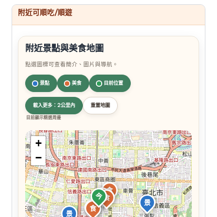
附近可順吃/順遊
附近景點與美食地圖
點選圖標可查看簡介、圖片與導航。
景點
美食
目前位置
載入更多：2公里內
重置地圖
目前顯示精選周邊
+
−
食
食
今
食
景
食
食
景