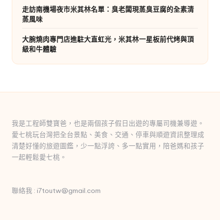
走訪南機場夜市米其林名單：臭老闆現蒸臭豆腐的全素清
蒸風味
大腕燒肉專門店進駐大直虹光，米其林一星板前代烤與頂
級和牛體驗
我是工程師雙寶爸，也是兩個孩子假日出遊的專屬司機兼導遊。
愛七桃玩台灣把全台景點、美食、交通、停車與順遊資訊整理成
清楚好懂的旅遊圖鑑，少一點浮誇、多一點實用，陪爸媽和孩子
一起輕鬆愛七桃。
聯絡我 : i7toutw@gmail.com