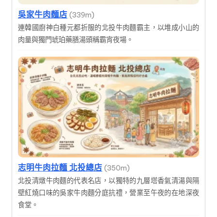
吳家牛肉麵店
(339m)
連韓國廚神白種元都折服的北投牛肉麵霸主，以堆成小山的
肉量與獨門琥珀藥膳湯頭稱霸宵夜場。
志明牛肉拉麵 北投總店
(350m)
北投清燉牛肉麵的代表名店，以獨特的九層塔香氣清湯與隔
壁紅燒口味的吳家牛肉麵分庭抗禮，營業至午夜的在地深夜
食堂。