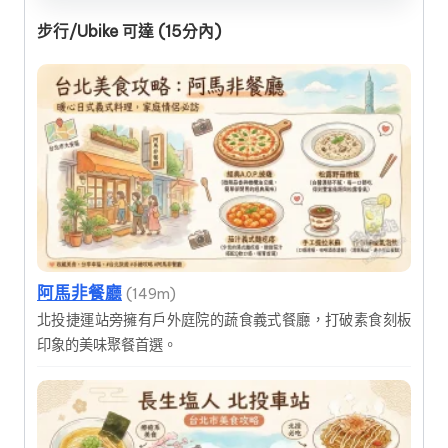
步行/Ubike 可達 (15分內)
阿馬非餐廳
(149m)
北投捷運站旁擁有戶外庭院的蔬食義式餐廳，打破素食刻板
印象的美味聚餐首選。