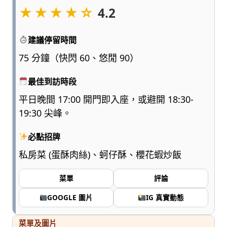
★★★★☆
點
4.2
浮
誇、
建議停留時間
多
一
75 分鐘（快閃 60、悠閒 90）
點
實
最佳到訪時段
用，
平日晚間 17:00 開門即入座，或避開 18:30-
陪
19:30 尖峰。
爸
媽
必點招牌
和
孩
私房菜 (蛋酥肉絲)、蚵仔酥、櫻花蝦炒飯
子
一
菜單
評論
起
輕
GOOGLE 圖片
IG 真實動態
鬆
愛
菜單及圖片