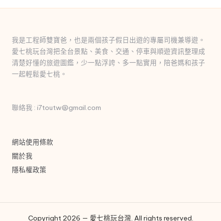
我是工程師雙寶爸，也是兩個孩子假日出遊的專屬司機兼導遊。
愛七桃玩台灣把全台景點、美食、交通、停車與順遊資訊整理成
清楚好懂的旅遊圖鑑，少一點浮誇、多一點實用，陪爸媽和孩子
一起輕鬆愛七桃。
聯絡我 : i7toutw@gmail.com
網站使用條款
關於我
隱私權政策
Copyright 2026 — 愛七桃玩台灣. All rights reserved.