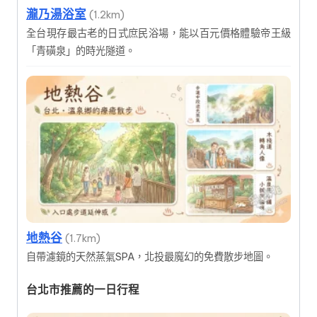
瀧乃湯浴室
(1.2km)
全台現存最古老的日式庶民浴場，能以百元價格體驗帝王級
「青磺泉」的時光隧道。
地熱谷
(1.7km)
自帶濾鏡的天然蒸氣SPA，北投最魔幻的免費散步地圖。
台北市推薦的一日行程