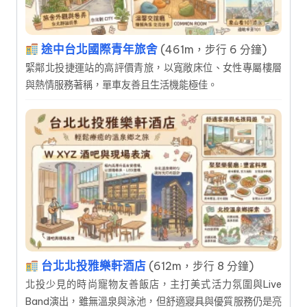
途中台北國際青年旅舍
(461m，步行 6 分鐘)
緊鄰北投捷運站的高評價青旅，以寬敞床位、女性專屬樓層
與熱情服務著稱，單車友善且生活機能極佳。
台北北投雅樂軒酒店
(612m，步行 8 分鐘)
北投少見的時尚寵物友善飯店，主打美式活力氛圍與Live
Band演出，雖無溫泉與泳池，但舒適寢具與優質服務仍是亮