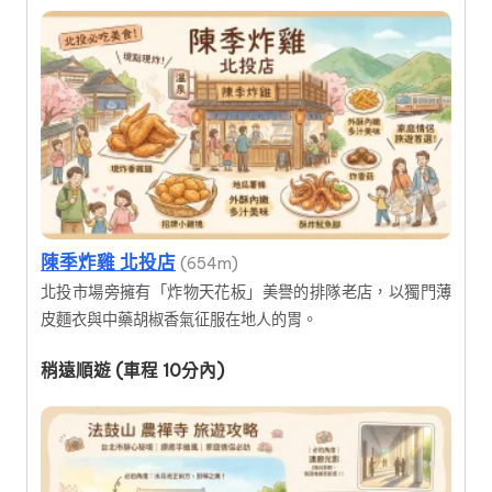
陳季炸雞 北投店
(654m)
北投市場旁擁有「炸物天花板」美譽的排隊老店，以獨門薄
皮麵衣與中藥胡椒香氣征服在地人的胃。
稍遠順遊 (車程 10分內)