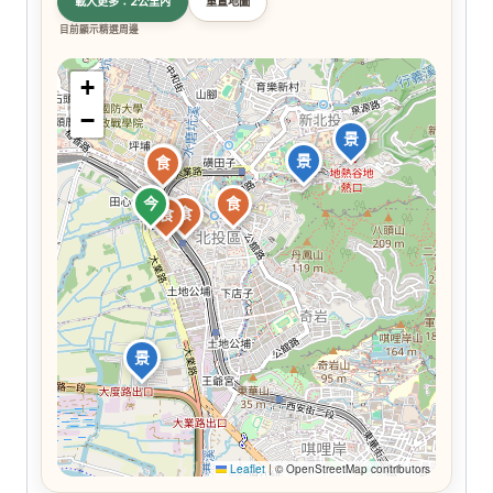
載入更多：2公里內
重置地圖
目前顯示精選周邊
+
−
景
景
食
食
今
食
食
食
景
Leaflet
|
© OpenStreetMap contributors