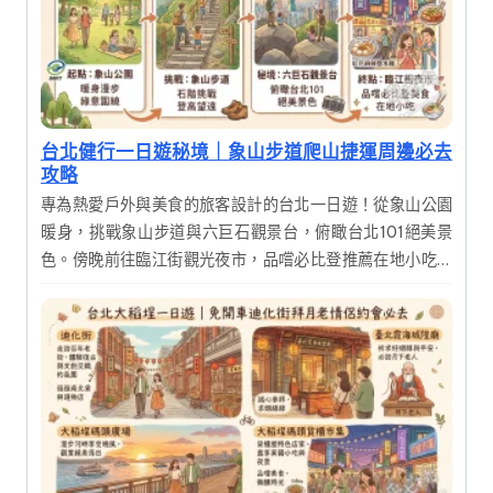
台北健行一日遊秘境｜象山步道爬山捷運周邊必去
攻略
專為熱愛戶外與美食的旅客設計的台北一日遊！從象山公園
暖身，挑戰象山步道與六巨石觀景台，俯瞰台北101絕美景
色。傍晚前往臨江街觀光夜市，品嚐必比登推薦在地小吃，
完美結合自然運動與城市美食。