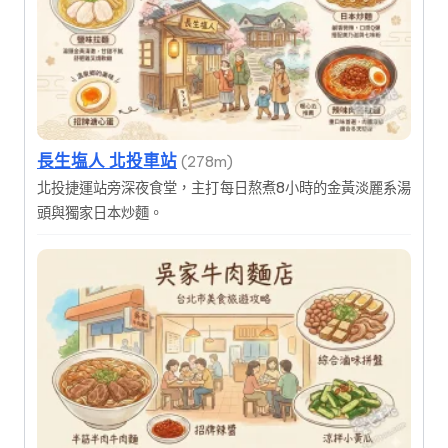
長生塩人 北投車站
(278m)
北投捷運站旁深夜食堂，主打每日熬煮8小時的金黃淡麗系湯
頭與獨家日本炒麵。