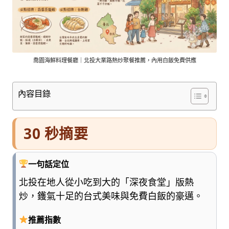
車
與
順
遊
資
訊
喬園海鮮料理餐廳｜北投大業路熱炒聚餐推薦，內用白飯免費供應
整
理
內容目錄
成
清
楚
30 秒摘要
好
懂
的
一句話定位
旅
遊
北投在地人從小吃到大的「深夜食堂」版熱
圖
炒，鑊氣十足的台式美味與免費白飯的豪邁。
鑑，
少
推薦指數
一