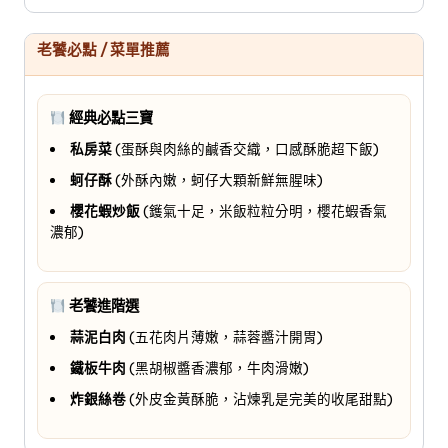
老饕必點 / 菜單推薦
經典必點三寶
私房菜
(蛋酥與肉絲的鹹香交織，口感酥脆超下飯)
蚵仔酥
(外酥內嫩，蚵仔大顆新鮮無腥味)
櫻花蝦炒飯
(鑊氣十足，米飯粒粒分明，櫻花蝦香氣
濃郁)
老饕進階選
蒜泥白肉
(五花肉片薄嫩，蒜蓉醬汁開胃)
鐵板牛肉
(黑胡椒醬香濃郁，牛肉滑嫩)
炸銀絲卷
(外皮金黃酥脆，沾煉乳是完美的收尾甜點)