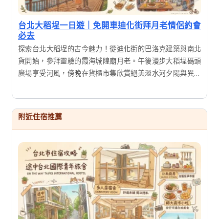
台北大稻埕一日遊｜免開車迪化街拜月老情侶約會
必去
探索台北大稻埕的古今魅力！從迪化街的巴洛克建築與南北
貨開始，參拜靈驗的霞海城隍廟月老。午後漫步大稻埕碼頭
廣場享受河風，傍晚在貨櫃市集欣賞絕美淡水河夕陽與異國
美食，體驗傳統文化與現代文創交織的完美一日行程。
附近住宿推薦