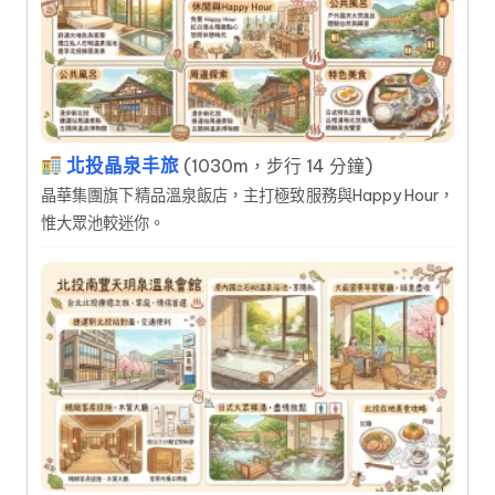
北投晶泉丰旅
(1030m，步行 14 分鐘)
晶華集團旗下精品溫泉飯店，主打極致服務與Happy Hour，
惟大眾池較迷你。