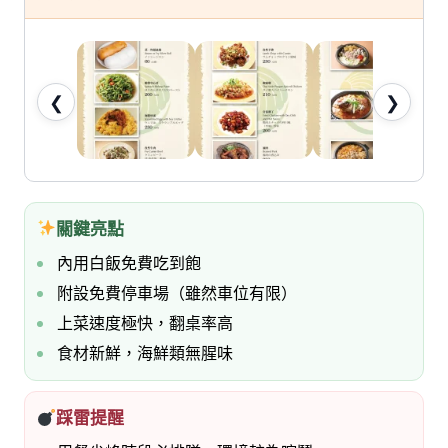
七
桃。
❮
❯
關鍵亮點
內用白飯免費吃到飽
附設免費停車場（雖然車位有限）
上菜速度極快，翻桌率高
食材新鮮，海鮮類無腥味
踩雷提醒