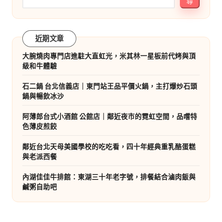
尋
近期文章
大腕燒肉專門店進駐大直虹光，米其林一星板前代烤與頂
級和牛體驗
石二鍋 台北信義店｜東門站王品平價火鍋，主打爆炒石頭
鍋與暢飲冰沙
阿薄郎台式小酒館 公館店｜鄰近夜市的霓虹空間，品嚐特
色薄皮煎餃
鄰近台北天母美國學校的吃吃看，四十年經典重乳酪蛋糕
與老派西餐
內湖佳佳牛排館：東湖三十年老字號，排餐結合滷肉飯與
鹹粥自助吧