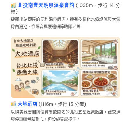
北投南豐天玥泉溫泉會館
(1035m，步行 14 分
鐘)
捷運出站即達的便利溫泉飯店，擁有多樣化水療設施與大氣
房內湯池，惟隔音與硬體細節略顯老舊。
大地酒店
(1116m，步行 15 分鐘)
以絕美藏書閣與優質餐飲聞名的北投五星溫泉飯店，雖交通
與停車較考驗耐心，但設施質感極佳。