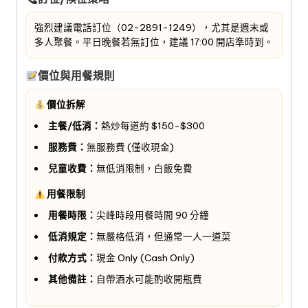
強烈建議電話訂位（02-2891-1249），尤其是週末或
多人聚餐。平日晚餐若無訂位，建議 17:00 開店準時到。
價位與用餐規則
價位拆解
主餐/低消：
熱炒每道約 $150-$300
服務費：
無服務費 (僅收現金)
兒童收費：
無低消限制，白飯免費
用餐限制
用餐時限：
尖峰時段用餐時間 90 分鐘
低消規定：
無嚴格低消，但通常一人一道菜
付款方式：
現金 Only (Cash Only)
其他備註：
自帶酒水可能酌收開瓶費