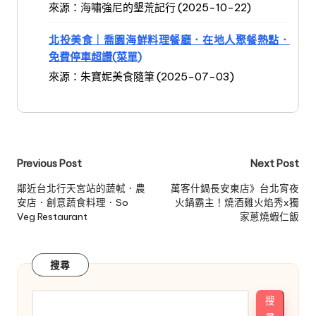
來源：海嘯強尼的墾荒記行 (2025-10-22)
北投美食｜喬園海鮮料理餐廳．在地人聚餐熱點．
免費停車超讚(菜單)
來源：朱寶妮美食隨筆 (2025-07-03)
Post
Previous Post
Next Post
navigation
鄰近台北行天宮站的蔬軾．農
萬客什鍋長安東店》台北宵夜
安店．創意蔬食料理．So
火鍋霸主！燒酒雞火焰秀x獨
Veg Restaurant
家蔥燒蝦仁飯
搜尋
搜