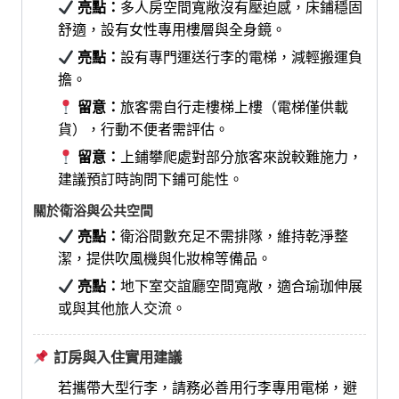
亮點：
多人房空間寬敞沒有壓迫感，床鋪穩固
舒適，設有女性專用樓層與全身鏡。
亮點：
設有專門運送行李的電梯，減輕搬運負
擔。
留意：
旅客需自行走樓梯上樓（電梯僅供載
貨），行動不便者需評估。
留意：
上鋪攀爬處對部分旅客來說較難施力，
建議預訂時詢問下鋪可能性。
關於衛浴與公共空間
亮點：
衛浴間數充足不需排隊，維持乾淨整
潔，提供吹風機與化妝棉等備品。
亮點：
地下室交誼廳空間寬敞，適合瑜珈伸展
或與其他旅人交流。
訂房與入住實用建議
若攜帶大型行李，請務必善用行李專用電梯，避