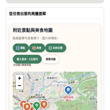
從住宿出發的周邊提案
附近景點與美食地圖
點選圖標可查看簡介、圖片與導航。
景點
美食
目前位置
載入更多：2公里內
重置地圖
目前顯示精選周邊
+
−
景
食
食
食
今
食
食