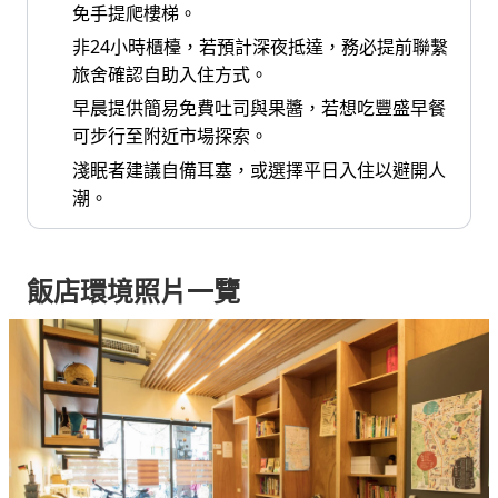
免手提爬樓梯。
非24小時櫃檯，若預計深夜抵達，務必提前聯繫
旅舍確認自助入住方式。
早晨提供簡易免費吐司與果醬，若想吃豐盛早餐
可步行至附近市場探索。
淺眠者建議自備耳塞，或選擇平日入住以避開人
潮。
飯店環境照片一覽