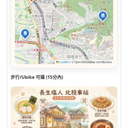
景
景
Leaflet
|
© OpenStreetMap contributors
步行/Ubike 可達 (15分內)