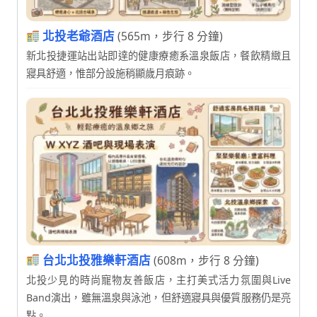
北投老爺酒店
(565m，步行 8 分鐘)
新北投捷運站出站即達的健康療癒系溫泉飯店，餐飲精緻且
寢具舒適，惟部分設施稍顯歲月痕跡。
台北北投雅樂軒酒店
(608m，步行 8 分鐘)
北投少見的時尚寵物友善飯店，主打美式活力氛圍與Live
Band演出，雖無溫泉與泳池，但舒適寢具與優質服務仍是亮
點。