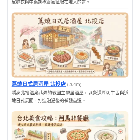
皮麵衣與中藥胡椒香氣征服在地人的胃。
蔦燒日式居酒屋 北投店
(264m)
隱身北投溫泉巷弄的戰國主題居酒屋，以豪邁厚切牛舌與道
地日式氛圍，打造泡湯後的微醺首選。