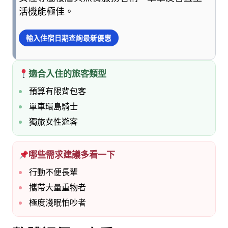
點
活機能極佳。
浮
誇、
輸入住宿日期查詢最新優惠
多
一
點
適合入住的旅客類型
實
預算有限背包客
用，
陪
單車環島騎士
爸
獨旅女性遊客
媽
和
孩
哪些需求建議多看一下
子
行動不便長輩
一
起
攜帶大量重物者
輕
極度淺眠怕吵者
鬆
愛