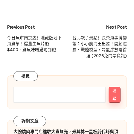
Post
Previous Post
Next Post
navigation
今日魚市南京店》隱藏版地下
台北親子景點》長榮海事博物
海鮮祭！爆量生魚片船
館：小小航海王出發！開船體
$400、鮮魚味噌湯喝到飽
驗、戰艦模型，冷氣房放電首
選 (2026免門票資訊)
搜尋
搜
尋
近期文章
大腕燒肉專門店進駐大直虹光，米其林一星板前代烤與頂