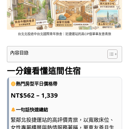
車
與
順
遊
資
訊
台北北投途中台北國際青年旅舍｜近捷運站的高CP值單車友善青旅
整
理
內容目錄
成
清
楚
一分鐘看懂這間住宿
好
懂
熱門房型平日價格帶
的
NT$562 – 1,339
旅
遊
圖
一句話快速總結
鑑，
緊鄰北投捷運站的高評價青旅，以寬敞床位、
少
女性專屬樓層與熱情服務著稱，單車友善且生
一