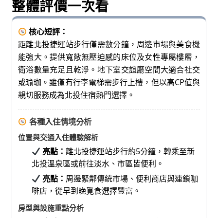
整體評價一次看
七
桃。
核心短評：
距離北投捷運站步行僅需數分鐘，周邊市場與美食機
能強大。提供寬敞無壓迫感的床位及女性專屬樓層，
衛浴數量充足且乾淨。地下室交誼廳空間大適合社交
或瑜珈。雖僅有行李電梯需步行上樓，但以高CP值與
親切服務成為北投住宿熱門選擇。
各種入住情境分析
位置與交通入住體驗解析
亮點：
離北投捷運站步行約5分鐘，轉乘至新
北投溫泉區或前往淡水、市區皆便利。
亮點：
周邊緊鄰傳統市場、便利商店與連鎖咖
啡店，從早到晚覓食選擇豐富。
房型與設施重點分析