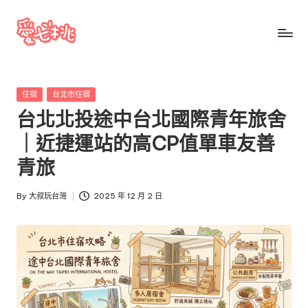
Skip
to
愛
愛
content
七
七
桃
Posted
住宿
台北市住宿
桃
玩
in
台北北投途中台北國際青年旅舍
台
玩
灣
｜近捷運站的高CP值單車友善
台
把
青旅
全
灣
台
By
大叔玩台灣
2025 年 12 月 2 日
景
Posted
點、
by
美
食、
交
通、
停