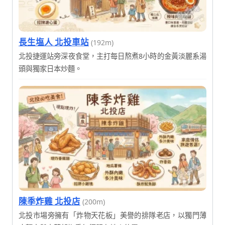
長生塩人 北投車站
(192m)
北投捷運站旁深夜食堂，主打每日熬煮8小時的金黃淡麗系湯
頭與獨家日本炒麵。
陳季炸雞 北投店
(200m)
北投市場旁擁有「炸物天花板」美譽的排隊老店，以獨門薄