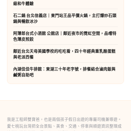
級和牛體驗
石二鍋 台北信義店｜東門站王品平價火鍋，主打爆炒石頭
鍋與暢飲冰沙
阿薄郎台式小酒館 公館店｜鄰近夜市的霓虹空間，品嚐特
色薄皮煎餃
鄰近台北天母美國學校的吃吃看，四十年經典重乳酪蛋糕
與老派西餐
內湖佳佳牛排館：東湖三十年老字號，排餐結合滷肉飯與
鹹粥自助吧
我是工程師雙寶爸，也是兩個孩子假日出遊的專屬司機兼導遊。
愛七桃玩台灣把全台景點、美食、交通、停車與順遊資訊整理成