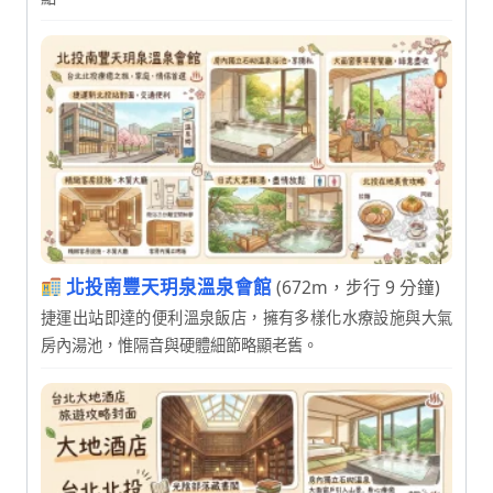
北投南豐天玥泉溫泉會館
(672m，步行 9 分鐘)
捷運出站即達的便利溫泉飯店，擁有多樣化水療設施與大氣
房內湯池，惟隔音與硬體細節略顯老舊。