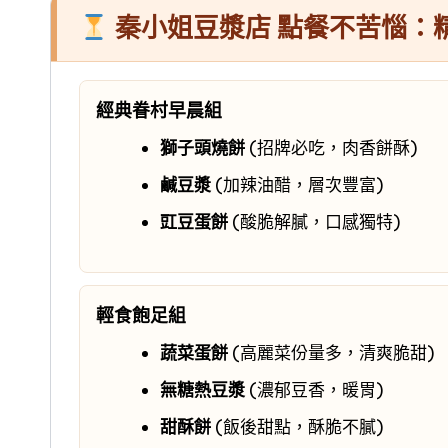
秦小姐豆漿店 點餐不苦惱：
經典眷村早晨組
獅子頭燒餅
(招牌必吃，肉香餅酥)
鹹豆漿
(加辣油醋，層次豐富)
豇豆蛋餅
(酸脆解膩，口感獨特)
輕食飽足組
蔬菜蛋餅
(高麗菜份量多，清爽脆甜)
無糖熱豆漿
(濃郁豆香，暖胃)
甜酥餅
(飯後甜點，酥脆不膩)