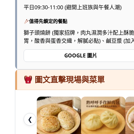
陪
平日09:30-11:00 (避開上班族與午餐人潮)
爸
值得先鎖定的餐點
媽
和
獅子頭燒餅 (獨家招牌，肉丸濕潤多汁配上酥脆
胃，酸香與蛋香交織，解膩必點)、鹹豆漿 (
孩
子
GOOGLE 圖片
一
起
輕
圖文直擊現場與菜單
鬆
愛
七
桃。
❮