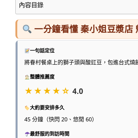
懂
內容目錄
的
旅
一分鐘看懂 秦小姐豆漿店
遊
圖
鑑，
一句話定位
少
將眷村餐桌上的獅子頭與酸豇豆，包進台式燒
一
點
整體推薦度
浮
★★★★☆
4.0
誇、
多
大約要安排多久
一
點
45 分鐘（快閃 20、悠閒 60）
實
最舒服的到訪時間
用，