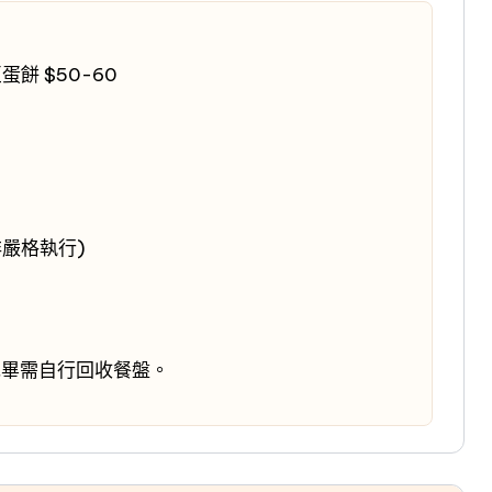
蛋餅 $50-60
非嚴格執行)
完畢需自行回收餐盤。