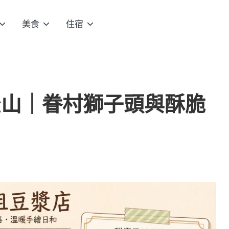
美食
住宿
松山｜眷村獅子頭與酥脆