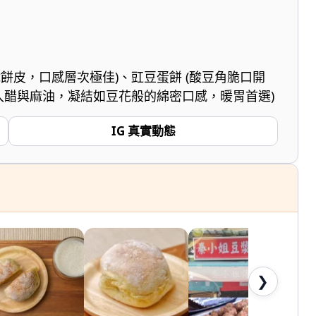
餅皮，口感層次極佳)、豇豆蛋餅 (酸豆角脆口開
加入醋與麻油，凝結如豆花般的綿密口感，暖胃首選)
IG 真實動態
❯