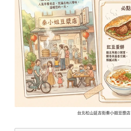
交
通、
停
車
與
順
遊
資
訊
整
理
成
清
台北松山延吉街秦小姐豆漿店
楚
好