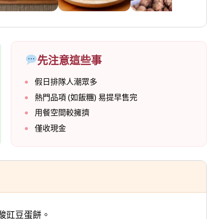
先注意這些事
假日排隊人潮眾多
熱門品項 (如飯糰) 易提早售完
用餐空間較擁擠
僅收現金
酸豇豆蛋餅。