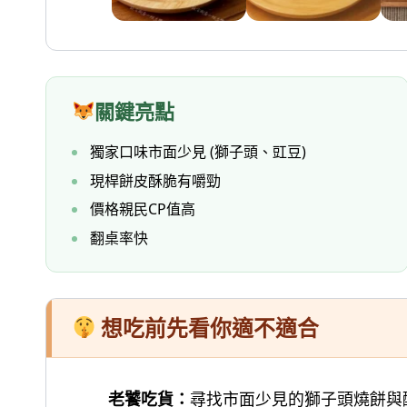
關鍵亮點
獨家口味市面少見 (獅子頭、豇豆)
現桿餅皮酥脆有嚼勁
價格親民CP值高
翻桌率快
想吃前先看你適不適合
老饕吃貨：
尋找市面少見的獅子頭燒餅與