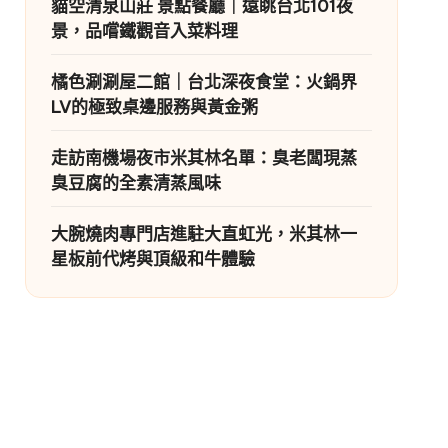
貓空清泉山莊 景點餐廳｜遠眺台北101夜
景，品嚐鐵觀音入菜料理
橘色涮涮屋二館｜台北深夜食堂：火鍋界
LV的極致桌邊服務與黃金粥
走訪南機場夜市米其林名單：臭老闆現蒸
臭豆腐的全素清蒸風味
大腕燒肉專門店進駐大直虹光，米其林一
星板前代烤與頂級和牛體驗