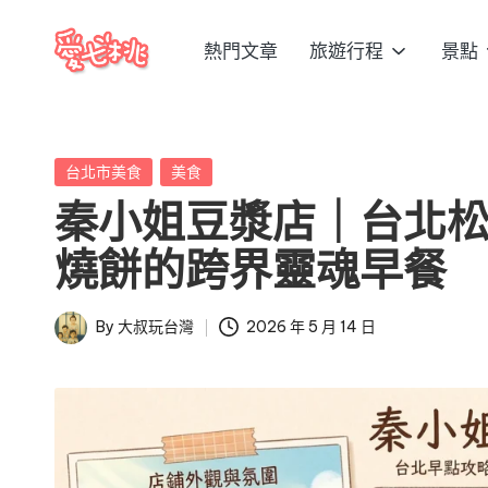
熱門文章
旅遊行程
景點
Skip
愛
to
愛
content
七
七
桃
Posted
台北市美食
美食
桃
玩
in
秦小姐豆漿店｜台北
台
玩
灣
燒餅的跨界靈魂早餐
台
把
全
灣
By
大叔玩台灣
2026 年 5 月 14 日
Posted
台
by
景
點、
美
食、