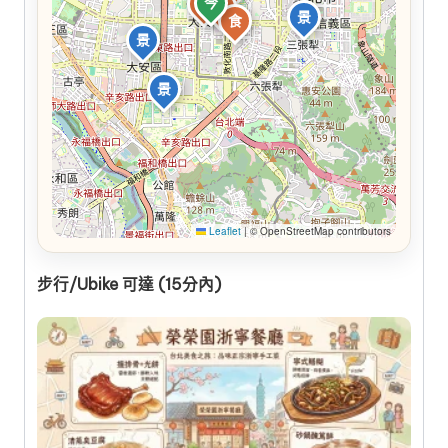
今
食
食
景
食
景
景
Leaflet
|
© OpenStreetMap contributors
步行/Ubike 可達 (15分內)