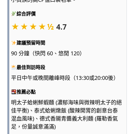
點
浮
綜合評價
誇、
★★★★½
4.7
多
一
點
建議預留時間
實
90 分鐘（快閃 60、悠閒 120）
用，
陪
最佳到訪時段
爸
媽
平日中午或晚間離峰時段（13:30或20:00後）
和
孩
推薦必點
子
一
明太子蛤蜊鮮蝦麵 (濃郁海味與微辣明太子的絕
起
佳平衡)、泰式蛤蜊燉飯 (酸辣開胃的創意台泰
輕
混血風味)、德式香腸青醬義大利麵 (羅勒香氣
鬆
足，份量誠意滿滿)
愛