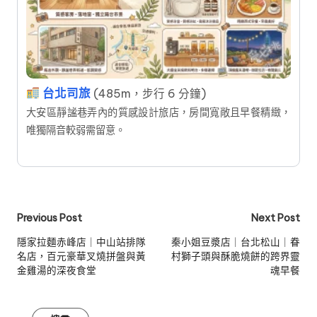
台北司旅
(485m，步行 6 分鐘)
大安區靜謐巷弄內的質感設計旅店，房間寬敞且早餐精緻，
唯獨隔音較弱需留意。
Post
Previous Post
Next Post
navigation
隱家拉麵赤峰店｜中山站排隊
秦小姐豆漿店｜台北松山｜眷
名店，百元豪華叉燒拼盤與黃
村獅子頭與酥脆燒餅的跨界靈
金雞湯的深夜食堂
魂早餐