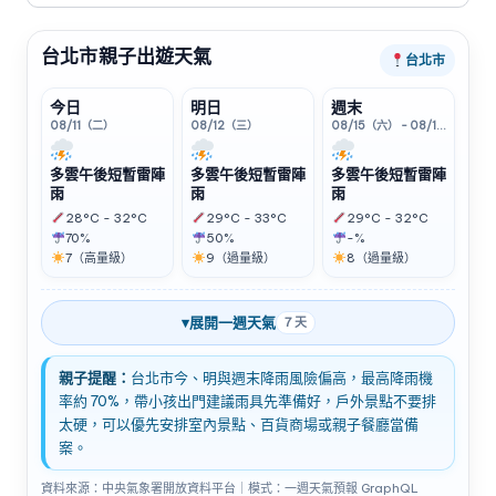
完美一日遊，帶您深度體驗台北的多元魅力。
台北市親子出遊天氣
台北市
今日
明日
週末
08/11（二）
08/12（三）
08/15（六） - 08/16（日）
多雲午後短暫雷陣
多雲午後短暫雷陣
多雲午後短暫雷陣
雨
雨
雨
28°C - 32°C
29°C - 33°C
29°C - 32°C
70%
50%
-%
7（高量級）
9（過量級）
8（過量級）
▾
展開一週天氣
7 天
親子提醒：
台北市今、明與週末降雨風險偏高，最高降雨機
率約 70%，帶小孩出門建議雨具先準備好，戶外景點不要排
太硬，可以優先安排室內景點、百貨商場或親子餐廳當備
案。
資料來源：中央氣象署開放資料平台｜模式：一週天氣預報 GraphQL