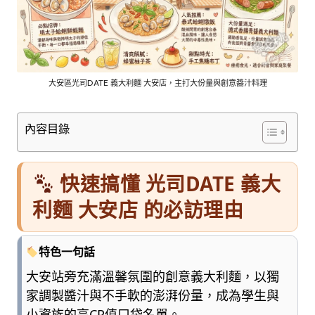
車
與
順
遊
資
訊
大安區光司DATE 義大利麵 大安店，主打大份量與創意醬汁料理
整
理
內容目錄
成
清
楚
快速搞懂 光司DATE 義大
好
懂
利麵 大安店 的必訪理由
的
旅
遊
特色一句話
圖
大安站旁充滿溫馨氛圍的創意義大利麵，以獨
鑑，
家調製醬汁與不手軟的澎湃份量，成為學生與
少
一
小資族的高CP值口袋名單。