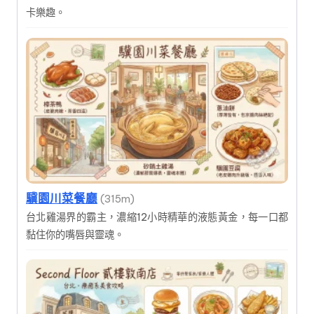
卡樂趣。
驥園川菜餐廳
(315m)
台北雞湯界的霸主，濃縮12小時精華的液態黃金，每一口都
黏住你的嘴唇與靈魂。