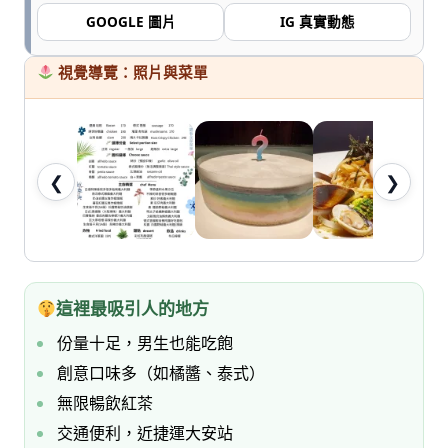
七
GOOGLE 圖片
IG 真實動態
桃。
視覺導覽：照片與菜單
❮
❯
這裡最吸引人的地方
份量十足，男生也能吃飽
創意口味多（如橘醬、泰式）
無限暢飲紅茶
交通便利，近捷運大安站