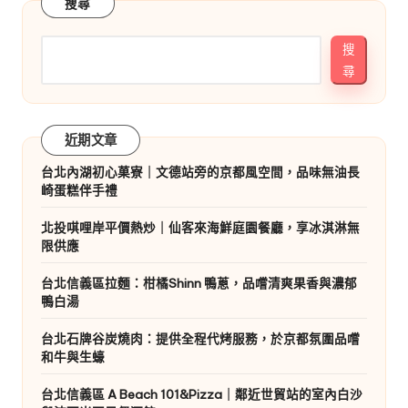
搜尋
搜
尋
近期文章
台北內湖初心菓寮｜文德站旁的京都風空間，品味無油長
崎蛋糕伴手禮
北投唭哩岸平價熱炒｜仙客來海鮮庭園餐廳，享冰淇淋無
限供應
台北信義區拉麵：柑橘Shinn 鴨蔥，品嚐清爽果香與濃郁
鴨白湯
台北石牌谷炭燒肉：提供全程代烤服務，於京都氛圍品嚐
和牛與生蠔
台北信義區 A Beach 101&Pizza｜鄰近世貿站的室內白沙