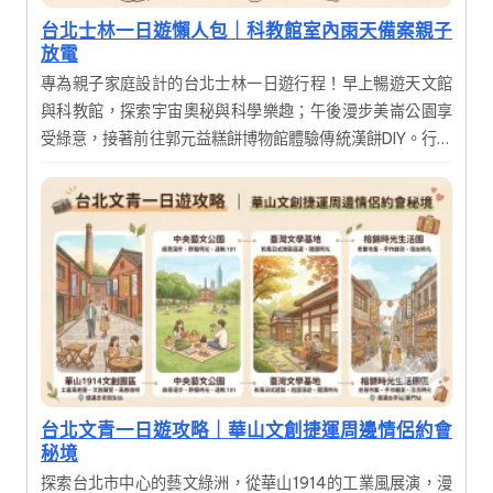
台北士林一日遊懶人包｜科教館室內雨天備案親子
放電
專為親子家庭設計的台北士林一日遊行程！早上暢遊天文館
與科教館，探索宇宙奧秘與科學樂趣；午後漫步美崙公園享
受綠意，接著前往郭元益糕餅博物館體驗傳統漢餅DIY。行程
結合寓教於樂的展覽與手作體驗，讓大人小孩都能滿載而
歸，輕鬆度過充實又有趣的假期。
台北文青一日遊攻略｜華山文創捷運周邊情侶約會
秘境
探索台北市中心的藝文綠洲，從華山1914的工業風展演，漫