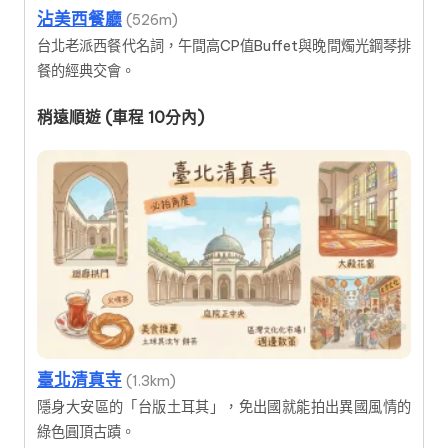
沾美西餐廳
(526m)
台北老派西餐代名詞，午間高CP值Buffet與晚間燭光鋼琴排
餐的經典交會。
稍遠順遊 (車程 10分內)
臺北清真寺
(1.3km)
隱身大安區的「台版土耳其」，免出國就能拍出異國風情的
綠色圓頂古蹟。