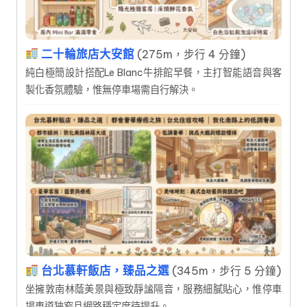
二十輪旅店大安館
(275m，步行 4 分鐘)
純白極簡設計搭配Le Blanc牛排館早餐，主打智能語音與客
製化香氛體驗，惟無停車場需自行解決。
台北慕軒飯店，臻品之選
(345m，步行 5 分鐘)
坐擁敦南林蔭美景與極致靜謐隔音，服務細膩貼心，惟停車
場車道狹窄且網路穩定度待提升。