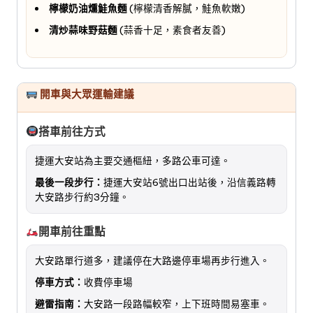
檸檬奶油燻鮭魚麵
(檸檬清香解膩，鮭魚軟嫩)
清炒蒜味野菇麵
(蒜香十足，素食者友善)
開車與大眾運輸建議
搭車前往方式
捷運大安站為主要交通樞紐，多路公車可達。
最後一段步行：
捷運大安站6號出口出站後，沿信義路轉
大安路步行約3分鐘。
開車前往重點
大安路單行道多，建議停在大路邊停車場再步行進入。
停車方式：
收費停車場
避雷指南：
大安路一段路幅較窄，上下班時間易塞車。