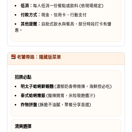
低消：
每人低消一份餐點或飲料 (依現場規定)
付款方式：
現金、信用卡、行動支付
其他提醒：
自助式飲水與餐具，部分時段打卡有優
惠。
老饕帶路：隱藏版菜單
招牌必點
明太子蛤蜊鮮蝦麵
(濃郁奶香帶微辣，海鮮控必吃)
泰式蛤蜊燉飯
(酸辣開胃，米粒吸飽醬汁)
炸物拼盤
(酥脆不油膩，聚餐分享首選)
清爽選擇