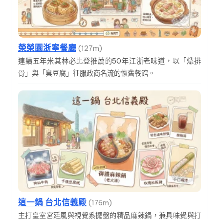
榮榮園浙寧餐廳
(127m)
連續五年米其林必比登推薦的50年江浙老味道，以「㸆排
骨」與「臭豆腐」征服政商名流的懷舊餐館。
這一鍋 台北信義殿
(176m)
主打皇室宮廷風與視覺系擺盤的精品麻辣鍋，兼具味覺與打