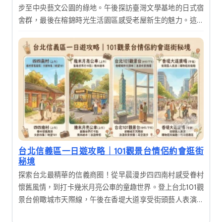
步至中央藝文公園的綠地。午後探訪臺灣文學基地的日式宿
舍群，最後在榕錦時光生活園區感受老屋新生的魅力。這是
一趟結合歷史建築、文創展覽與美食的深度一日遊，適合喜
愛攝影與慢活氛圍的旅人。
台北信義區一日遊攻略｜101觀景台情侶約會逛街
秘境
探索台北最精華的信義商圈！從早晨漫步四四南村感受眷村
懷舊風情，到打卡幾米月亮公車的童趣世界。登上台北101觀
景台俯瞰城市天際線，午後在香堤大道享受街頭藝人表演與
購物樂趣。這是一趟融合歷史人文、現代時尚與美食饗宴的