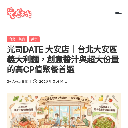
Skip
to
愛
愛
content
七
七
桃
Posted
台北市美食
美食
桃
玩
in
光司DATE 大安店｜台北大安區
台
玩
灣
義大利麵，創意醬汁與超大份量
台
把
的高CP值聚餐首選
全
灣
台
By
大叔玩台灣
2026 年 5 月 14 日
景
Posted
點、
by
美
食、
交
通、
停