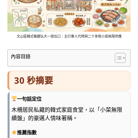
車
與
順
遊
資
訊
文山區韓式餐廳弘大一號出口：主打專人代烤與二十多款小菜無限供應
整
理
內容目錄
成
清
楚
30 秒摘要
好
懂
的
一句話定位
旅
遊
木柵居民私藏的韓式家庭食堂，以「小菜無限
圖
續盤」的豪邁人情味著稱。
鑑，
少
推薦指數
一