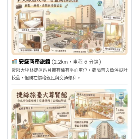
安盛商務旅館
(2.2km，車程 5 分鐘)
緊鄰大坪林捷運站且擁有稀有平面車位，雖隔音與衛浴設計
較舊，但勝在價格親民與交通便利。