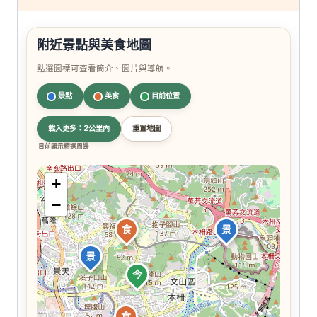
附近景點與美食地圖
點選圖標可查看簡介、圖片與導航。
景點
美食
目前位置
載入更多：2公里內
重置地圖
目前顯示精選周邊
+
−
食
景
景
今
食