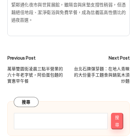
緊鄰通化夜市與世貿展館，雖隔音與床墊支撐性稍弱，但憑
藉絕佳地段、潔淨衛浴與免費早餐，成為信義區高性價比的
過夜首選。
Post
Previous Post
Next Post
navigation
萬華雙園街凌晨三點半營業的
台北石牌彈芽麵：在地人青睞
六十年老字號，阿伯蛋包麵的
的大份量手工麵食與鍋氣木須
實惠早午餐
炒麵
搜尋
搜
尋