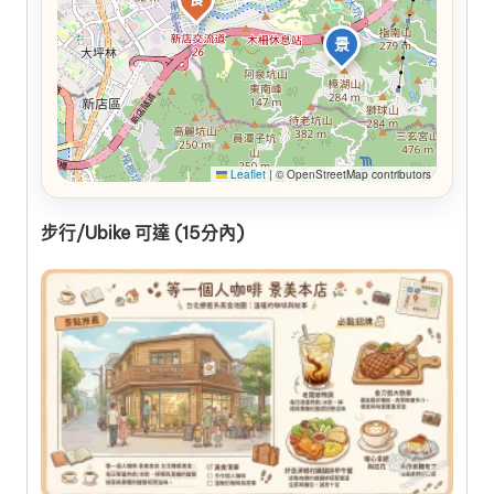
景
Leaflet
|
© OpenStreetMap contributors
步行/Ubike 可達 (15分內)