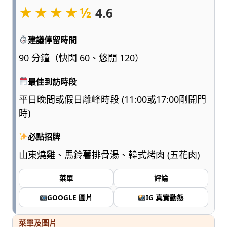
★★★★½
點
4.6
浮
誇、
建議停留時間
多
一
90 分鐘（快閃 60、悠閒 120）
點
實
最佳到訪時段
用，
平日晚間或假日離峰時段 (11:00或17:00剛開門
陪
時)
爸
媽
必點招牌
和
孩
山東燒雞、馬鈴薯排骨湯、韓式烤肉 (五花肉)
子
一
菜單
評論
起
輕
GOOGLE 圖片
IG 真實動態
鬆
愛
菜單及圖片