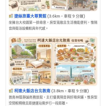
捷絲旅臺大尊賢館
(3.6km，車程 9 分鐘)
坐擁台大校園第一排綠意，房型寬敞且生活機能便利，惟隔
音與衛浴設備較具年代感。
柯達大飯店台北敦南
(3.8km，車程 9 分鐘)
敦南林蔭靜謐商務旅館，主打優異隔音與好睡床鋪，惟房型
空間較精緻且距捷運站需步行一段距離。