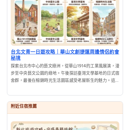
台北文青一日遊攻略｜華山文創捷運周邊情侶約會
秘境
探索台北市中心的藝文綠洲，從華山1914的工業風展演，漫
步至中央藝文公園的綠地。午後探訪臺灣文學基地的日式宿
舍群，最後在榕錦時光生活園區感受老屋新生的魅力。這是
一趟結合歷史建築、文創展覽與美食的深度一日遊，適合喜
愛攝影與慢活氛圍的旅人。
附近住宿推薦