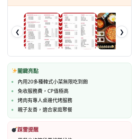
七
桃。
❮
❯
關鍵亮點
內用20多種韓式小菜無限吃到飽
免收服務費，CP值極高
烤肉有專人桌邊代烤服務
親子友善，適合家庭聚餐
踩雷提醒