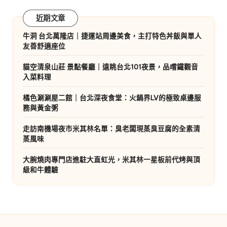
近期文章
牛洞 台北萬隆店｜捷運站周邊美食，主打特色丼飯與單人
友善舒適座位
貓空清泉山莊 景點餐廳｜遠眺台北101夜景，品嚐鐵觀音
入菜料理
橘色涮涮屋二館｜台北深夜食堂：火鍋界LV的極致桌邊服
務與黃金粥
走訪南機場夜市米其林名單：臭老闆現蒸臭豆腐的全素清
蒸風味
大腕燒肉專門店進駐大直虹光，米其林一星板前代烤與頂
級和牛體驗