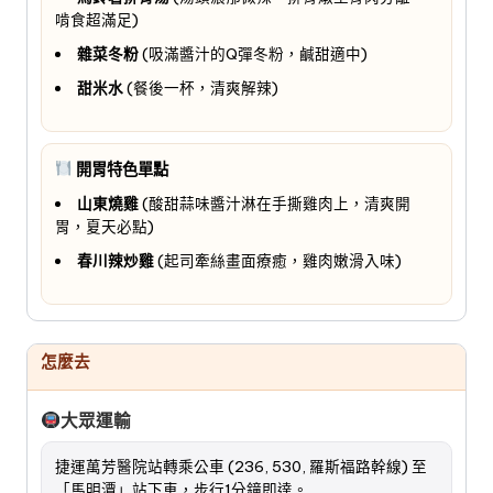
啃食超滿足)
雜菜冬粉
(吸滿醬汁的Q彈冬粉，鹹甜適中)
甜米水
(餐後一杯，清爽解辣)
開胃特色單點
山東燒雞
(酸甜蒜味醬汁淋在手撕雞肉上，清爽開
胃，夏天必點)
春川辣炒雞
(起司牽絲畫面療癒，雞肉嫩滑入味)
怎麼去
大眾運輸
捷運萬芳醫院站轉乘公車 (236, 530, 羅斯福路幹線) 至
「馬明潭」站下車，步行1分鐘即達。