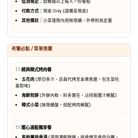
低消規定：
幼稚園以上每人一份餐點
付款方式：
現金 Only (請備妥現金)
其他備註：
小菜僅限內用無限續，外帶則為定量
老饕必點 / 菜單推薦
經典韓式烤肉餐
五花肉
(厚切多汁，店員代烤至金黃焦脆，包生菜吃
最對味)
海鮮煎餅
(外酥內軟，料多實在，沾特製醬汁解膩)
韓式小菜
(無限續盤，搭配烤肉解膩)
暖心湯飯獨享餐
馬鈴薯排骨湯
(湯頭濃郁微辣，排骨燉至骨肉分離，