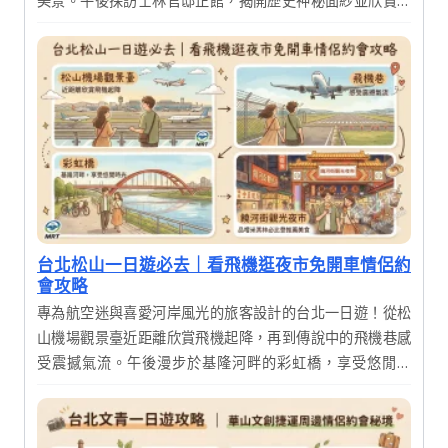
美景。午後探訪士林官邸正館，揭開歷史神秘面紗並欣賞絕
美花園，享受一場結合歷史、藝術與自然的深度之旅。
台北松山一日遊必去｜看飛機逛夜市免開車情侶約
會攻略
專為航空迷與喜愛河岸風光的旅客設計的台北一日遊！從松
山機場觀景臺近距離欣賞飛機起降，再到傳說中的飛機巷感
受震撼氣流。午後漫步於基隆河畔的彩虹橋，享受悠閒時
光，最後在饒河街觀光夜市品嚐米其林必比登推薦美食，完
美結束充實的一天。