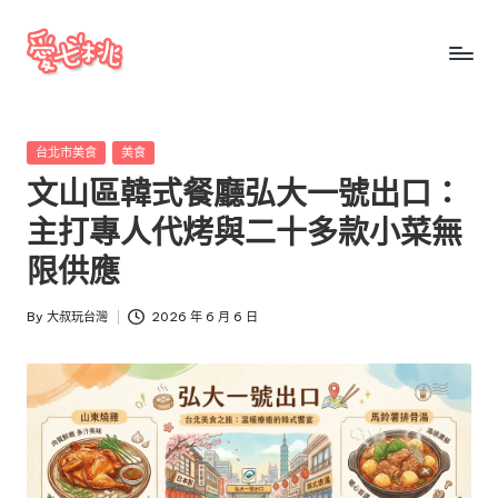
Skip
to
愛
愛
content
七
七
桃
Posted
台北市美食
美食
桃
玩
in
文山區韓式餐廳弘大一號出口：
台
玩
灣
主打專人代烤與二十多款小菜無
台
把
限供應
全
灣
台
By
大叔玩台灣
2026 年 6 月 6 日
景
Posted
點、
by
美
食、
交
通、
停