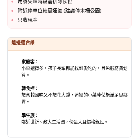
用餐尖峰時段需排隊候位
附近停車位較需運氣 (建議停木柵公園)
只收現金
這邊適合誰
家庭客：
小菜選擇多，孩子長輩都能找到愛吃的，且免服務費划
算。
韓食控：
想念韓國味又不想花大錢，這裡的小菜陣仗能滿足思鄉
胃。
學生族：
鄰近世新、政大生活圈，份量大且價格親民。