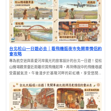
台北松山一日遊必去｜看飛機逛夜市免開車情侶約
會攻略
專為航空迷與喜愛河岸風光的旅客設計的台北一日遊！從松
山機場觀景臺近距離欣賞飛機起降，再到傳說中的飛機巷感
受震撼氣流。午後漫步於基隆河畔的彩虹橋，享受悠閒時
光，最後在饒河街觀光夜市品嚐米其林必比登推薦美食，完
美結束充實的一天。