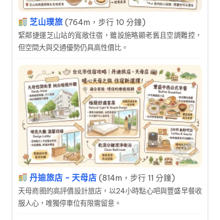
芝山璞旅
(764m，步行 10 分鐘)
緊鄰捷運芝山站的寬敞住宿，雖設施略顯老舊且空調難控，
但空間大與交通優勢仍具高性價比。
丹迪旅店 - 天母店
(814m，步行 11 分鐘)
天母商圈的高評價設計旅店，以24小時點心吧與豐盛早餐收
服人心，唯獨停車位有限需留意。