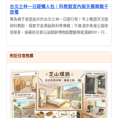
台北士林一日遊懶人包｜科教館室內雨天備案親子
放電
專為親子家庭設計的台北士林一日遊行程！早上暢遊天文館
與科教館，探索宇宙奧秘與科學樂趣；午後漫步美崙公園享
受綠意，接著前往郭元益糕餅博物館體驗傳統漢餅DIY。行程
結合寓教於樂的展覽與手作體驗，讓大人小孩都能滿載而
歸，輕鬆度過充實又有趣的假期。
附近住宿推薦