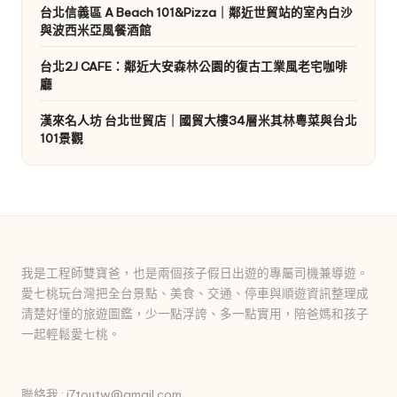
台北信義區 A Beach 101&Pizza｜鄰近世貿站的室內白沙
與波西米亞風餐酒館
台北2J CAFE：鄰近大安森林公園的復古工業風老宅咖啡
廳
漢來名人坊 台北世貿店｜國貿大樓34層米其林粵菜與台北
101景觀
我是工程師雙寶爸，也是兩個孩子假日出遊的專屬司機兼導遊。
愛七桃玩台灣把全台景點、美食、交通、停車與順遊資訊整理成
清楚好懂的旅遊圖鑑，少一點浮誇、多一點實用，陪爸媽和孩子
一起輕鬆愛七桃。
聯絡我 : i7toutw@gmail.com