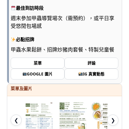
點
最佳到訪時段
浮
週末參加甲蟲導覽場次（需預約），或平日享
誇、
多
受悠閒包場感
一
點
必點招牌
實
甲蟲水果鬆餅、招牌炒豬肉套餐、特製兒童餐
用，
陪
菜單
評論
爸
媽
GOOGLE 圖片
IG 真實動態
和
孩
菜單及圖片
子
一
起
輕
鬆
❮
❯
愛