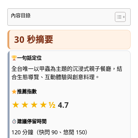
車
與
內容目錄
順
遊
資
30 秒摘要
訊
整
理
一句話定位
成
清
全台唯一以甲蟲為主題的沉浸式親子餐廳，結
楚
合生態導覽、互動體驗與創意料理。
好
懂
推薦指數
的
旅
★★★★½
4.7
遊
圖
建議停留時間
鑑，
少
120 分鐘（快閃 90、悠閒 150）
一