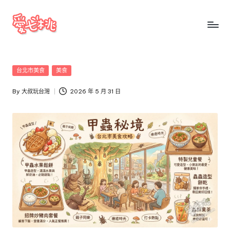
Skip
to
愛
愛
content
七
七
桃
Posted
台北市美食
美食
桃
玩
in
台
By
大叔玩台灣
2026 年 5 月 31 日
玩
Posted
灣
by
台
把
全
灣
台
景
點、
美
食、
交
通、
停