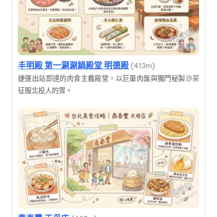
丰明殿 第一涮涮鍋殿堂 明德殿
(413m)
捷運出站即達的肉食主義殿堂，以巨量肉盤與獨門秘製沙茶
征服北投人的胃。