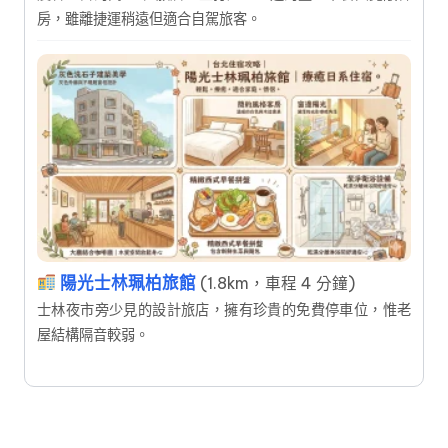
房，雖離捷運稍遠但適合自駕旅客。
陽光士林珮柏旅館
(1.8km，車程 4 分鐘)
士林夜市旁少見的設計旅店，擁有珍貴的免費停車位，惟老
屋結構隔音較弱。