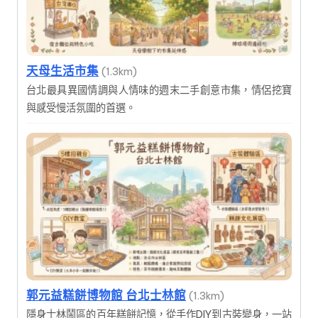
天母生活市集
(1.3km)
台北最具異國情調與人情味的週末二手創意市集，情侶挖寶
與感受慢活氛圍的首選。
郭元益糕餅博物館 台北士林館
(1.3km)
隱身士林鬧區的百年糕餅記憶，從手作DIY到古裝變身，一站