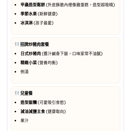
甲蟲造型鬆餅
(外皮酥脆內裡像雞蛋糕，造型超吸睛)
季節水果
(新鮮健康)
冰淇淋
(孩子最愛)
招牌炒豬肉套餐
日式炒豬肉
(醬汁鹹香下飯，口味家常不油膩)
精緻小菜
(營養均衡)
例湯
兒童餐
造型飯糰
(可愛吸引食慾)
減油減鹽主食
(健康取向)
果汁