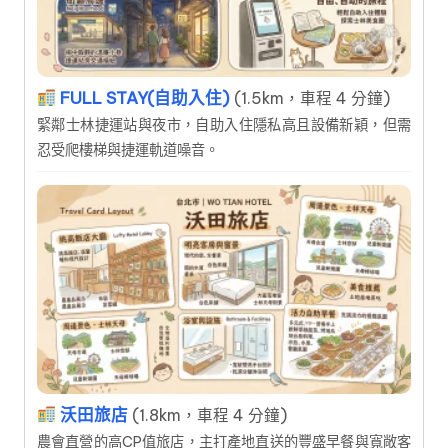
FULL STAY(自助入住)
(1.5km，車程 4 分鐘)
緊鄰士林捷運站與夜市，自助入住隱私高且設備新穎，但需
忍受爬樓梯與捷運軌道噪音。
沃田旅店
(1.8km，車程 4 分鐘)
農會直營的高CP值旅店，主打產地直送的豐盛早餐與寬敞客