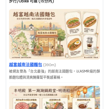
步行/Ubike 可達 (15分內)
越富越南法國麵包
(390m)
被網友譽為「台北最強」的越南法國麵包，以ASMR級的酥
脆麵包體與清爽醃蘿蔔平衡感著稱。