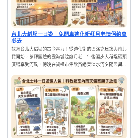
台北大稻埕一日遊｜免開車迪化街拜月老情侶約會
必去
探索台北大稻埕的古今魅力！從迪化街的巴洛克建築與南北
貨開始，參拜靈驗的霞海城隍廟月老。午後漫步大稻埕碼頭
廣場享受河風，傍晚在貨櫃市集欣賞絕美淡水河夕陽與異國
美食，體驗傳統文化與現代文創交織的完美一日行程。