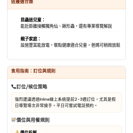
這邊適合誰
昆蟲迷兒童：
能近距離接觸獨角仙、鍬形蟲，還有專業導覽解說
親子家庭：
設施豐富能放電，餐點健康適合兒童，爸媽可稍微放鬆
食用指南：訂位與規則
訂位/候位策略
強烈建議透過Inline線上系統提前2-3週訂位，尤其是假
日導覽場次非常搶手。平日可嘗試電話預約。
價位與用餐規則
價位拆解