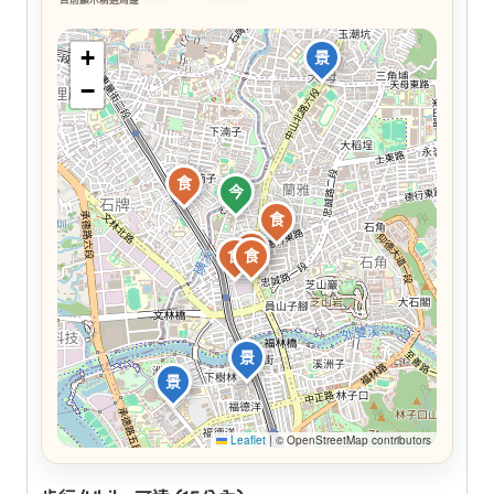
+
景
−
食
今
食
食
食
食
景
景
Leaflet
|
© OpenStreetMap contributors