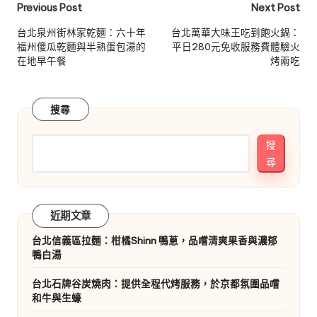
Post
Previous Post
Next Post
navigation
台北泉州街林家乾麵：六十年
台北萬華大味王吃到飽火鍋：
福州傻瓜乾麵與半熟蛋包湯的
平日280元免收服務費體驗火
在地早午餐
烤兩吃
搜尋
搜
尋
近期文章
台北信義區拉麵：柑橘Shinn 鴨蔥，品嚐清爽果香與濃郁
鴨白湯
台北石牌谷炭燒肉：提供全程代烤服務，於京都氛圍品嚐
和牛與生蠔