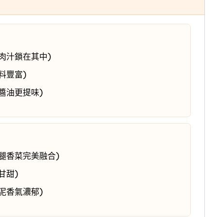
肉汁鎖在其中)
料豐富)
醬油更提味)
腿香菜完美融合)
甘甜)
泥香氣濃郁)