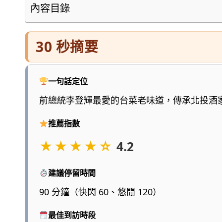
懂
內容目錄
的
旅
30 秒摘要
遊
圖
鑑，
一句話定位
少
前總統李登輝最愛的台菜老味道，傳承北投酒
一
點
推薦指數
浮
★★★★☆
4.2
誇、
多
建議停留時間
一
點
90 分鐘（快閃 60、悠閒 120）
實
最佳到訪時段
用，