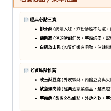
經典必點三寶
排骨酥
(醃漬入味，炸粉酥脆不油膩，
佛跳牆
(湯頭清甜鮮美，芋頭綿密，配
白斬放山雞
(肉質鮮嫩有嚼勁，沾辣椒
老饕進階推薦
軟玉酥豆腐
(外皮微酥，內餡豆腐與火
魷魚螺肉蒜
(經典酒家菜湯品，越煮越
芋頭酥
(飯後必點甜點，外酥內軟，芋