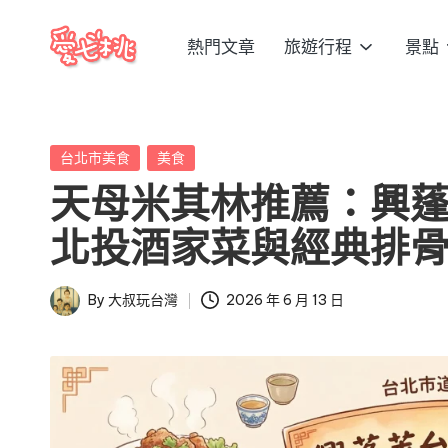
熱門文章
旅遊行程
景點
Skip
愛
to
愛
content
七
七
桃
Posted
台北市美食
美食
桃
玩
in
天母米其林推薦：興
台
玩
灣
北投酒家菜與經典排
台
把
全
灣
By
大叔玩台灣
2026 年 6 月 13 日
Posted
台
by
景
點、
美
食、