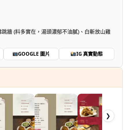
佛跳牆 (料多實在，湯頭濃郁不油膩)、白斬放山雞
GOOGLE 圖片
IG 真實動態
❯