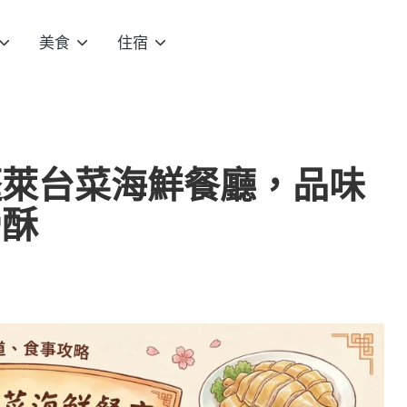
美食
住宿
蓬萊台菜海鮮餐廳，品味
骨酥