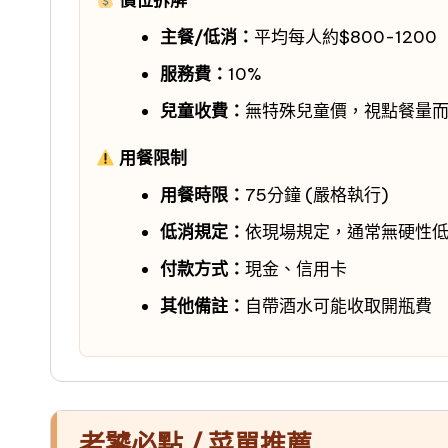
價位拆解
主餐/低消：
平均每人約$800-1200
服務費：
10%
兒童收費：
無特殊兒童價，視點餐量
用餐限制
用餐時限：
75分鐘 (嚴格執行)
低消規定：
依現場規定，通常無硬性
付款方式：
現金、信用卡
其他備註：
自帶酒水可能收取開瓶費
老饕必點 / 菜單推薦