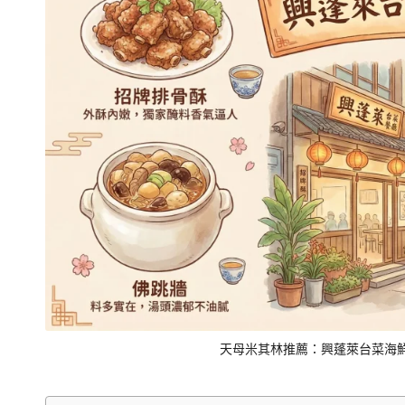
交
通、
停
車
與
順
遊
資
訊
整
理
成
清
天母米其林推薦：興蓬萊台菜海
楚
好