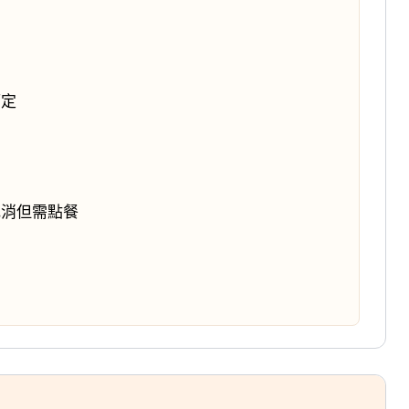
而定
低消但需點餐