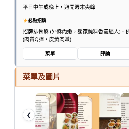
陪
平日中午或晚上，避開週末尖峰
爸
必點招牌
媽
和
招牌排骨酥 (外酥內嫩，獨家醃料香氣逼人)、
(肉質Q彈，皮黃肉嫩)
孩
子
菜單
評論
一
起
輕
菜單及圖片
鬆
愛
七
桃。
❮