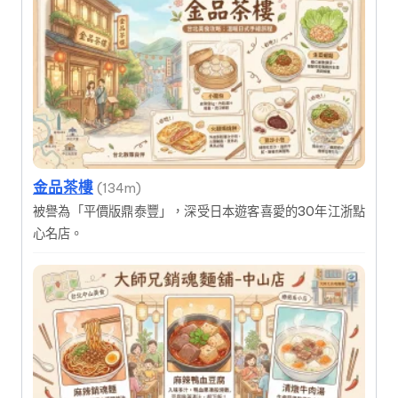
金品茶樓
(134m)
被譽為「平價版鼎泰豐」，深受日本遊客喜愛的30年江浙點
心名店。