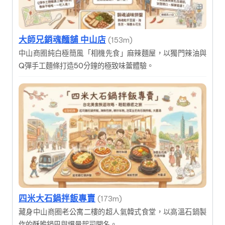
大師兄銷魂麵舖 中山店
(153m)
中山商圈純白極簡風「相機先食」麻辣麵屋，以獨門辣油與
Q彈手工麵條打造50分鐘的極致味蕾體驗。
四米大石鍋拌飯專賣
(173m)
藏身中山商圈老公寓二樓的超人氣韓式食堂，以高溫石鍋製
作的酥脆鍋巴與爆量起司聞名。