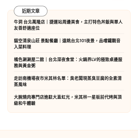
近期文章
牛洞 台北萬隆店｜捷運站周邊美食，主打特色丼飯與單人
友善舒適座位
貓空清泉山莊 景點餐廳｜遠眺台北101夜景，品嚐鐵觀音
入菜料理
橘色涮涮屋二館｜台北深夜食堂：火鍋界LV的極致桌邊服
務與黃金粥
走訪南機場夜市米其林名單：臭老闆現蒸臭豆腐的全素清
蒸風味
大腕燒肉專門店進駐大直虹光，米其林一星板前代烤與頂
級和牛體驗