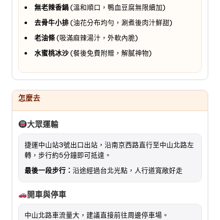
無老辣香鍋
(溫和順口，鴨血豆腐無限續加)
去骨牛小排
(油花分布均勻，涮煮後肉汁鮮甜)
老油條
(吸滿麻辣湯汁，外軟內脆)
水蜜桃冰沙
(餐後免費附贈，解膩神物)
怎麼去
大眾運輸
捷運中山站3號出口出站，沿南京西路直行至中山北路左
轉，步行約5分鐘即可抵達。
最後一段步行：
沿途經過台北光點，人行道寬敞好走
開車與停車
中山北路車流量大，建議直接前往周邊停車場。