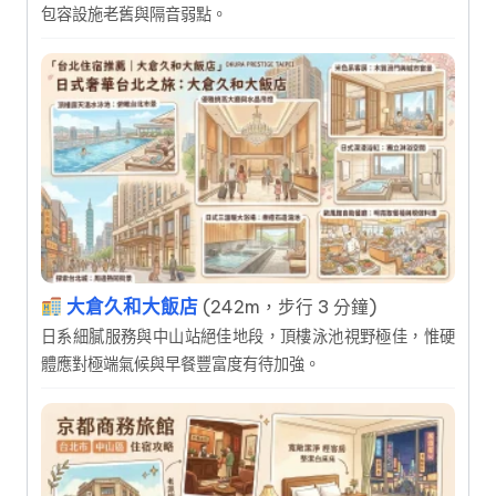
包容設施老舊與隔音弱點。
大倉久和大飯店
(242m，步行 3 分鐘)
日系細膩服務與中山站絕佳地段，頂樓泳池視野極佳，惟硬
體應對極端氣候與早餐豐富度有待加強。