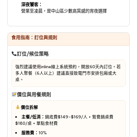
深夜饕客：
營業至凌晨，是中山區少數高質感的宵夜選擇
食用指南：訂位與規則
訂位/候位策略
強烈建議使用inline線上系統預約，開放60天內訂位。若
多人聚餐（6人以上）建議直接致電門市安排包廂或大
桌。
價位與用餐規則
價位拆解
主餐/低消：
鍋底費$149-$169/人 + 鴛鴦鍋桌費
$180/桌 + 單點食材費
服務費：
10%