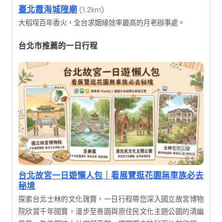
臺北霞海城隍廟
(1.2km)
大稻埕百年香火，全台求姻緣效率最高的月老辦事處。
台北市推薦的一日行程
台北故宮一日遊懶人包｜看展覽逛花園無車族必去
秘境
探索台北士林的文化瑰寶，一日行程帶您深入國立故宮博物
院欣賞千年國寶，漫步至善園與原住民文化主題公園的清幽