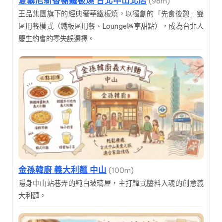
夏慕尼新香榭鐵板燒 台北中山北店
(98m)
王品集團旗下的經典奢華鐵板燒，以獨創的「先食後憩」雙
區用餐模式（鐵板區用餐、Lounge區享甜點），成為台北人
慶生約會的零失誤選擇。
金孫韓廚 義大利麵 中山
(100m)
隱身中山站巷弄的純白玻璃屋，主打韓式醬料入魂的創意義
大利麵。