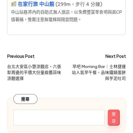
在家行旅 中山館
(299m，步行 4 分鐘)
中山站巷弄內的自助式無人旅店，以免費豐富零食吧與高CP
值著稱，惟需注意無電梯與隔音問題。
Post
Previous Post
Next Post
navigation
台北大安區小慧涼麵店，六張
早吧 Morning Bar｜士林捷運
犁周邊的平價大份量麻醬蒜味
站人氣早午餐，品味鐵鍋蛋餅
涼麵選擇
與芋泥吐司
搜尋
搜
尋