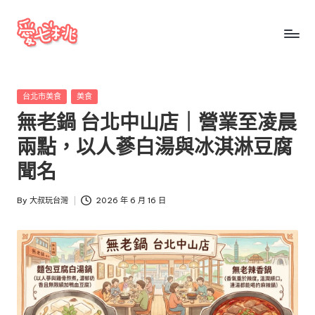
Skip
to
愛
愛
content
七
七
桃
Posted
台北市美食
美食
桃
玩
in
無老鍋 台北中山店｜營業至凌晨
台
玩
灣
兩點，以人蔘白湯與冰淇淋豆腐
台
把
聞名
全
灣
台
By
大叔玩台灣
2026 年 6 月 16 日
景
Posted
點、
by
美
食、
交
通、
停