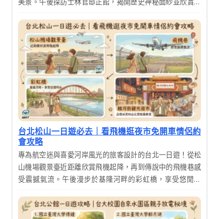
美景。午後探訪士林官邸正館，揭開歷史神秘面紗並欣賞絕
美花園，享受一場結合歷史、藝術與自然的深度之旅。
台北松山一日遊必去｜看飛機逛夜市免開車情侶約
會攻略
專為航空迷與喜愛河岸風光的旅客設計的台北一日遊！從松
山機場觀景臺近距離欣賞飛機起降，再到傳說中的飛機巷感
受震撼氣流。午後漫步於基隆河畔的彩虹橋，享受悠閒時
光，最後在饒河街觀光夜市品嚐米其林必比登推薦美食，完
美結束充實的一天。