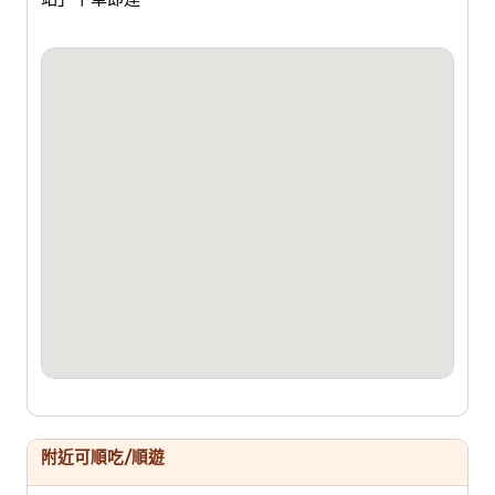
附近可順吃/順遊