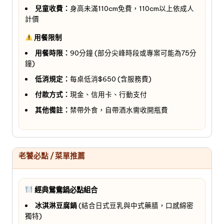
兒童收費：
身高未滿110cm免費，110cm以上依成人
計價
用餐限制
用餐時限：
90分鐘 (部分尖峰時段或專案可能為75分
鐘)
低消規定：
每桌低消$650 (含服務費)
付款方式：
現金、信用卡、行動支付
其他備註：
禁帶外食，自帶酒水需收開瓶費
老饕必點 / 菜單推薦
經典鴛鴦鍋必點組合
冰淇淋豆腐鍋
(結合日式豆乳與中式藥膳，口感綿密
獨特)