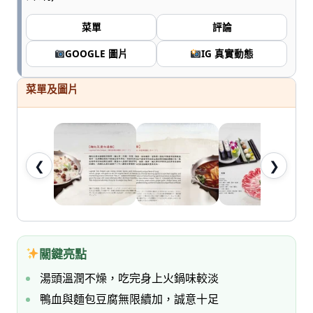
七
桃。
菜單
評論
GOOGLE 圖片
IG 真實動態
菜單及圖片
❮
❯
關鍵亮點
湯頭溫潤不燥，吃完身上火鍋味較淡
鴨血與麵包豆腐無限續加，誠意十足