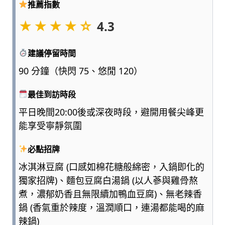
推薦指數
點
浮
★★★★☆
4.3
誇、
多
建議停留時間
一
點
90 分鐘（快閃 75、悠閒 120）
實
用，
最佳到訪時段
陪
平日晚間20:00後或深夜時段，避開用餐尖峰更
爸
媽
能享受寧靜氛圍
和
孩
必點招牌
子
冰淇淋豆腐 (口感如棉花糖般綿密，入鍋即化的
一
獨家招牌)、麵包豆腐白湯鍋 (以人蔘與雞骨熬
起
煮，濃郁奶香且無限續加鴨血豆腐)、無老辣香
輕
鬆
鍋 (香氣重於辣度，溫潤順口，連湯都能喝的麻
愛
辣鍋)