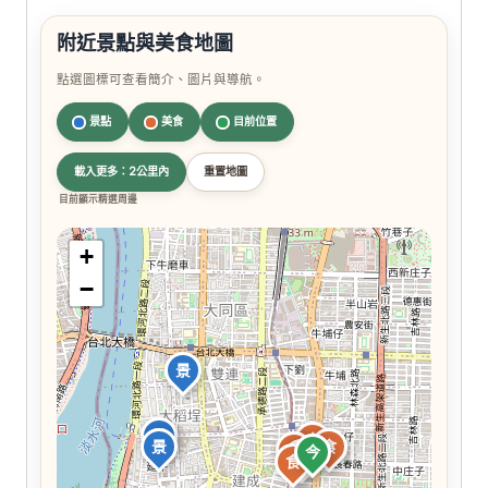
附近景點與美食地圖
點選圖標可查看簡介、圖片與導航。
景點
美食
目前位置
載入更多：2公里內
重置地圖
目前顯示精選周邊
+
−
景
景
食
景
食
食
今
食
食