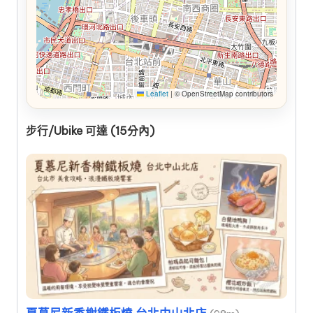
Leaflet
|
© OpenStreetMap contributors
步行/Ubike 可達 (15分內)