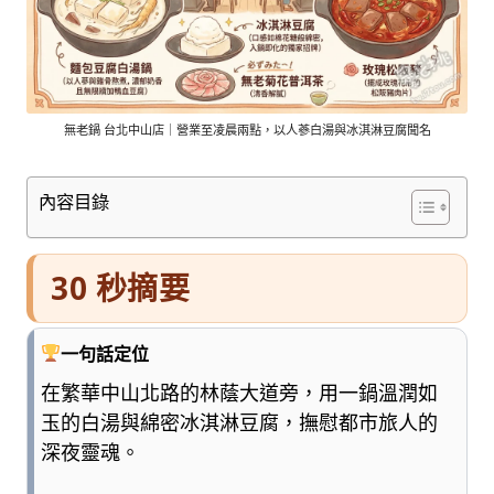
車
與
順
遊
資
訊
無老鍋 台北中山店｜營業至凌晨兩點，以人蔘白湯與冰淇淋豆腐聞名
整
理
內容目錄
成
清
楚
30 秒摘要
好
懂
的
一句話定位
旅
遊
在繁華中山北路的林蔭大道旁，用一鍋溫潤如
圖
玉的白湯與綿密冰淇淋豆腐，撫慰都市旅人的
鑑，
深夜靈魂。
少
一