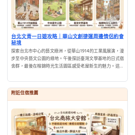
台北文青一日遊攻略｜華山文創捷運周邊情侶約會
秘境
探索台北市中心的藝文綠洲，從華山1914的工業風展演，漫
步至中央藝文公園的綠地。午後探訪臺灣文學基地的日式宿
舍群，最後在榕錦時光生活園區感受老屋新生的魅力。這是
一趟結合歷史建築、文創展覽與美食的深度一日遊，適合喜
愛攝影與慢活氛圍的旅人。
附近住宿推薦