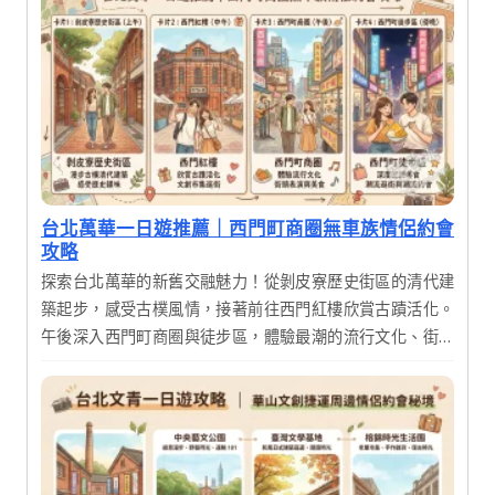
台北萬華一日遊推薦｜西門町商圈無車族情侶約會
攻略
探索台北萬華的新舊交融魅力！從剝皮寮歷史街區的清代建
築起步，感受古樸風情，接著前往西門紅樓欣賞古蹟活化。
午後深入西門町商圈與徒步區，體驗最潮的流行文化、街頭
表演與美食，這是一趟完美結合歷史韻味與現代活力的精彩
一日遊。