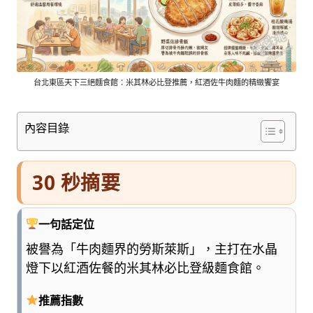
車
與
順
遊
資
訊
台北東區天下三絕麵食館：米其林必比登推薦，紅酒佐牛肉麵的精緻饗宴
整
理
內容目錄
成
清
楚
30 秒摘要
好
懂
的
一句話定位
旅
遊
被譽為「牛肉麵界的勞斯萊斯」，主打在水晶
圖
燈下以紅酒佐餐的米其林必比登級麵食館。
鑑，
少
推薦指數
一