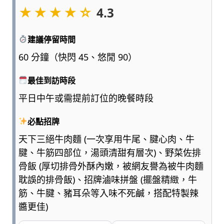
★★★★☆
點
4.3
浮
誇、
建議停留時間
多
一
60 分鐘（快閃 45、悠閒 90）
點
實
最佳到訪時段
用，
平日中午或需提前訂位的晚餐時段
陪
爸
必點招牌
媽
和
天下三絕牛肉麵 (一次享用牛尾、腱心肉、牛
孩
腱、牛筋四部位，湯頭清甜有層次)、野菜佐排
子
骨飯 (厚切排骨外酥內嫩，被網友譽為被牛肉麵
一
耽誤的排骨飯)、招牌滷味拼盤 (擺盤精緻，牛
起
筋、牛腱、豬耳朵等入味不死鹹，搭配特製辣
輕
鬆
醬更佳)
愛