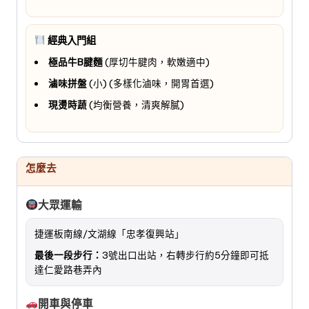
經典入門組
極品牛B腱麵
(厚切牛腱肉，軟嫩適中)
滷味拼盤
(小) (多樣化滷味，開胃首選)
現燙時蔬
(均衡營養，清爽解膩)
怎麼去
大眾運輸
捷運板南線/文湖線「忠孝復興站」
最後一段步行：
3號出口出站，右轉步行約5分鐘即可抵
達仁愛路巷弄內
開車與停車