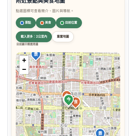
附近景點與美食地圖
點選圖標可查看簡介、圖片與導航。
景點
美食
目前位置
載入更多：2公里內
重置地圖
目前顯示精選周邊
景
+
−
食
食
今
食
食
食
景