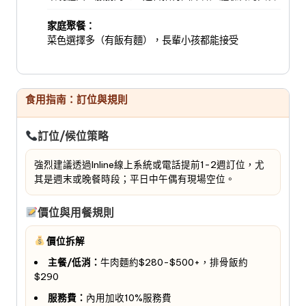
家庭聚餐：
菜色選擇多（有飯有麵），長輩小孩都能接受
食用指南：訂位與規則
訂位/候位策略
強烈建議透過Inline線上系統或電話提前1-2週訂位，尤
其是週末或晚餐時段；平日中午偶有現場空位。
價位與用餐規則
價位拆解
主餐/低消：
牛肉麵約$280-$500+，排骨飯約
$290
服務費：
內用加收10%服務費