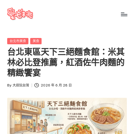
Skip
to
愛
愛
content
七
七
桃
Posted
台北市美食
美食
桃
玩
in
台北東區天下三絕麵食館：米其
台
玩
灣
林必比登推薦，紅酒佐牛肉麵的
台
把
精緻饗宴
全
灣
台
By
大叔玩台灣
2026 年 6 月 28 日
景
Posted
點、
by
美
食、
交
通、
停