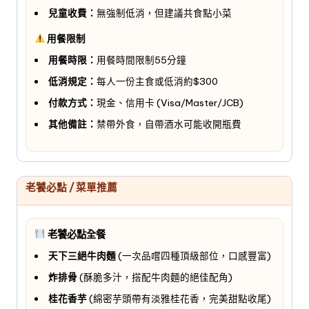
兒童收費：
無強制低消，但建議共食點小菜
用餐限制
用餐時限：
用餐時間限制55分鐘
低消規定：
每人一份主食或低消約$300
付款方式：
現金、信用卡 (Visa/Master/JCB)
其他備註：
禁帶外食，自帶酒水可能收開瓶費
老饕必點 / 菜單推薦
老饕必點全餐
天下三絕牛肉麵
(一次品嚐四種頂級部位，口感豐富)
炸排骨
(酥脆多汁，搭配牛肉麵的絕佳配角)
桂花香芋
(綿密芋頭帶有淡雅桂花香，完美甜點收尾)