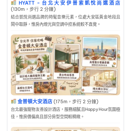
HYATT - 台北大安伊普索凱悅尚選酒店
(130m，步行 2 分鐘)
結合凱悅尚選品牌的時髦音樂元素，位處大安區黃金地段且
鬧中取靜，惟房內燈光與空調中控系統較不直覺。
金普頓大安酒店
(175m，步行 2 分鐘)
台北最強寵物友善設計酒店，服務細膩且Happy Hour氛圍極
佳，惟房價偏高且部分房型空間較精緻。