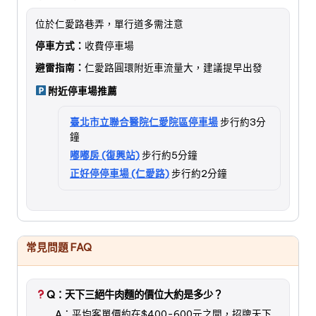
位於仁愛路巷弄，單行道多需注意
停車方式：
收費停車場
避雷指南：
仁愛路圓環附近車流量大，建議提早出發
附近停車場推薦
臺北市立聯合醫院仁愛院區停車場
步行約3分
鐘
嘟嘟房 (復興站)
步行約5分鐘
正好停停車場 (仁愛路)
步行約2分鐘
常見問題 FAQ
Q：天下三絕牛肉麵的價位大約是多少？
A：平均客單價約在$400-600元之間，招牌天下