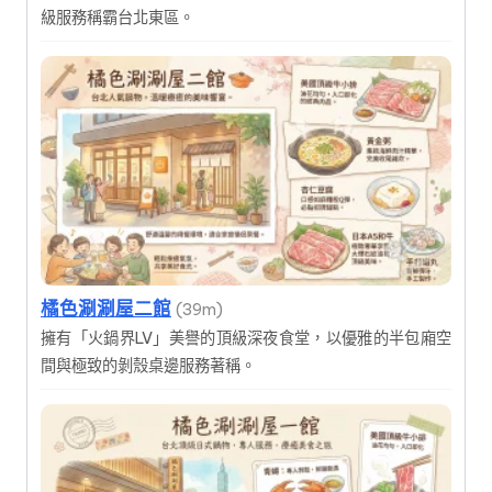
級服務稱霸台北東區。
橘色涮涮屋二館
(39m)
擁有「火鍋界LV」美譽的頂級深夜食堂，以優雅的半包廂空
間與極致的剝殼桌邊服務著稱。