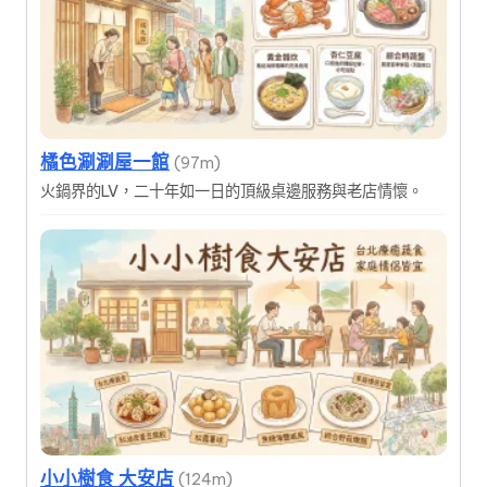
橘色涮涮屋一館
(97m)
火鍋界的LV，二十年如一日的頂級桌邊服務與老店情懷。
小小樹食 大安店
(124m)