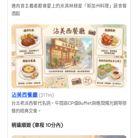
連肉食主義者都會愛上的米其林綠星「新加州料理」蔬食餐
酒館
沾美西餐廳
(217m)
台北老派西餐代名詞，午間高CP值Buffet與晚間燭光鋼琴排
餐的經典交會。
稍遠順遊 (車程 10分內)