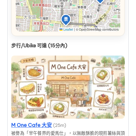
景
Leaflet
|
© OpenStreetMap contributors
步行/Ubike 可達 (15分內)
M One Cafe 大安
(25m)
被譽為「早午餐界的愛馬仕」，以無敵酥脆的現煎薯絲與頂