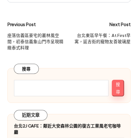
Post
Previous Post
Next Post
navigation
座落信義區豪宅的叢林風空
台北東區早午餐：At.First早
間，初泰信義象山門市呈現精
寓，延吉街的寵物友善玻璃屋
緻泰式料理
搜尋
搜
尋
近期文章
台北2J CAFE：鄰近大安森林公園的復古工業風老宅咖啡
廳