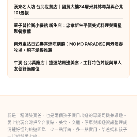
漢來名人坊 台北世貿店｜國貿大樓34層米其林粵菜與台北
101景觀
蓋子普拉斯小餐館 新生店：忠孝新生平價美式料理與壽星
聚餐推薦
南港車站日式壽喜燒吃到飽：MO MO PARADISE 南港潤泰
牧場，親子聚餐推薦
牛洞 台北萬隆店｜捷運站周邊美食，主打特色丼飯與單人
友善舒適座位
我是工程師雙寶爸，也是兩個孩子假日出遊的專屬司機兼導遊。
愛七桃玩台灣把全台景點、美食、交通、停車與順遊資訊整理成
清楚好懂的旅遊圖鑑，少一點浮誇、多一點實用，陪爸媽和孩子
一起輕鬆愛七桃。