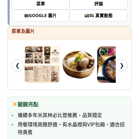
七
菜單
評論
桃。
GOOGLE 圖片
IG 真實動態
菜單及圖片
❮
❯
關鍵亮點
連續多年米其林必比登推薦，品質穩定
用餐環境高雅舒適，有水晶燈與VIP包廂，適合招
待貴賓