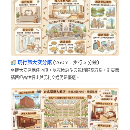
玩行旅大安分館
(260m，步行 3 分鐘)
坐擁大安區絕佳地段，以寬敞房型與親切服務取勝，雖硬體
稍舊但高性價比與便利交通仍是優選。