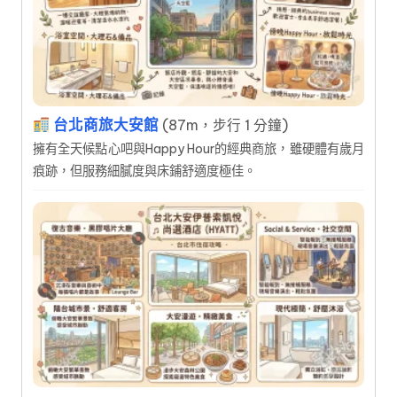
台北商旅大安館
(87m，步行 1 分鐘)
擁有全天候點心吧與Happy Hour的經典商旅，雖硬體有歲月
痕跡，但服務細膩度與床鋪舒適度極佳。