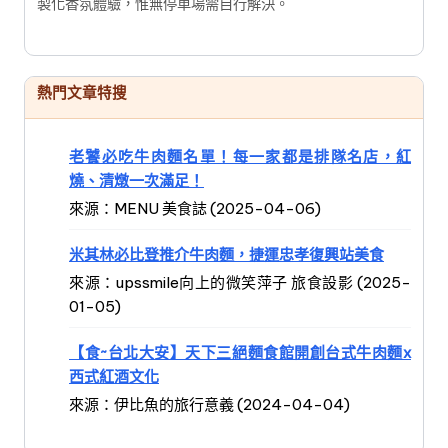
製化香氛體驗，惟無停車場需自行解決。
熱門文章特搜
老饕必吃牛肉麵名單！每一家都是排隊名店，紅
燒、清燉一次滿足！
來源：MENU 美食誌 (2025-04-06)
米其林必比登推介牛肉麵，捷運忠孝復興站美食
來源：upssmile向上的微笑萍子 旅食設影 (2025-
01-05)
【食~台北大安】天下三絕麵食館開創台式牛肉麵x
西式紅酒文化
來源：伊比魚的旅行意義 (2024-04-04)