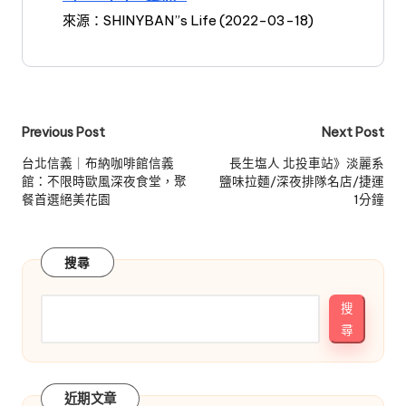
來源：SHINYBAN”s Life (2022-03-18)
Post
Previous Post
Next Post
navigation
台北信義｜布納咖啡館信義
長生塩人 北投車站》淡麗系
館：不限時歐風深夜食堂，聚
鹽味拉麵/深夜排隊名店/捷運
餐首選絕美花園
1分鐘
搜尋
搜
尋
近期文章