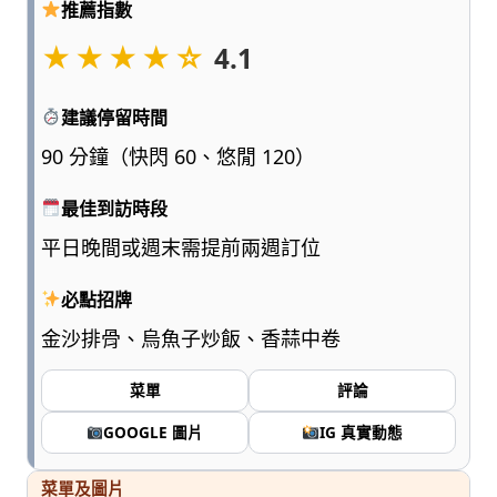
推薦指數
點
浮
★★★★☆
4.1
誇、
多
建議停留時間
一
點
90 分鐘（快閃 60、悠閒 120）
實
用，
最佳到訪時段
陪
平日晚間或週末需提前兩週訂位
爸
媽
必點招牌
和
孩
金沙排骨、烏魚子炒飯、香蒜中卷
子
一
菜單
評論
起
輕
GOOGLE 圖片
IG 真實動態
鬆
愛
菜單及圖片