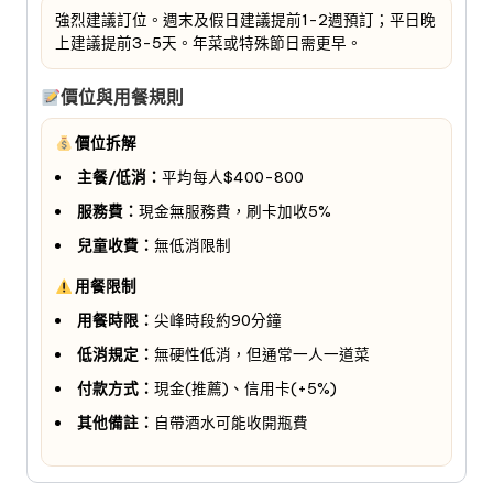
強烈建議訂位。週末及假日建議提前1-2週預訂；平日晚
上建議提前3-5天。年菜或特殊節日需更早。
價位與用餐規則
價位拆解
主餐/低消：
平均每人$400-800
服務費：
現金無服務費，刷卡加收5%
兒童收費：
無低消限制
用餐限制
用餐時限：
尖峰時段約90分鐘
低消規定：
無硬性低消，但通常一人一道菜
付款方式：
現金(推薦)、信用卡(+5%)
其他備註：
自帶酒水可能收開瓶費