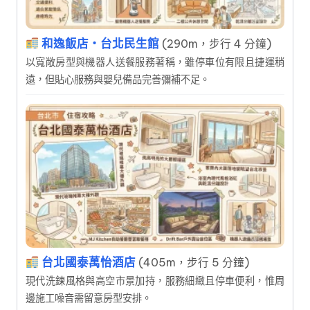
和逸飯店‧台北民生館
(290m，步行 4 分鐘)
以寬敞房型與機器人送餐服務著稱，雖停車位有限且捷運稍
遠，但貼心服務與嬰兒備品完善彌補不足。
台北國泰萬怡酒店
(405m，步行 5 分鐘)
現代洗鍊風格與高空市景加持，服務細緻且停車便利，惟周
邊施工噪音需留意房型安排。