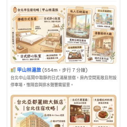
甲山林湯旅
(554m，步行 7 分鐘)
台北中山區鬧中取靜的日式湯屋旅宿，房內空間寬敞且附設
停車場，惟隔音與排水聲響需留意。