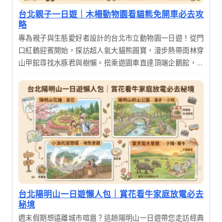
台北親子一日遊｜木柵動物園看貓熊免開車必去攻
略
專為親子與生態愛好者設計的台北市立動物園一日遊！從門
口紅鶴迎賓開始，探訪超人氣大貓熊圓寶，漫步熱帶雨林穿
山甲館尋找水豚君與樹懶。搭乘遊園車直達頂端企鵝館，感
受極地清涼。行程包含園區內午餐與周邊晚餐安排，輕鬆暢
遊亞洲最大的動物園，寓教於樂的最佳選擇。
台北陽明山一日遊懶人包｜賞花看牛家庭放電必去
秘境
週末假期想遠離城市喧囂？這趟陽明山一日遊帶您走訪經典