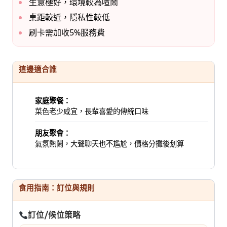
生意極好，環境較為喧鬧
桌距較近，隱私性較低
刷卡需加收5%服務費
這邊適合誰
家庭聚餐：
菜色老少咸宜，長輩喜愛的傳統口味
朋友聚會：
氣氛熱鬧，大聲聊天也不尷尬，價格分攤後划算
食用指南：訂位與規則
訂位/候位策略