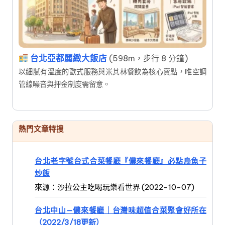
台北亞都麗緻大飯店
(598m，步行 8 分鐘)
以細膩有溫度的歐式服務與米其林餐飲為核心賣點，唯空調
管線噪音與押金制度需留意。
熱門文章特搜
台北老字號台式合菜餐廳『儂來餐廳』必點烏魚子
炒飯
來源：沙拉公主吃喝玩樂看世界 (2022-10-07)
台北中山—儂來餐廳｜台灣味超值合菜聚會好所在
（2022/3/18更新）