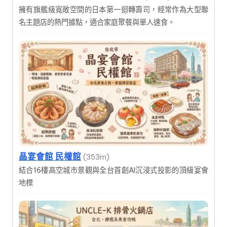
擁有旗艦級寬敞空間的日本第一迴轉壽司，經常作為大型聯
名主題店的熱門據點，適合家庭聚餐與單人速食。
晶宴會館 民權館
(353m)
結合16樓高空城市景觀與全台首創AI沉浸式投影的頂級宴會
地標