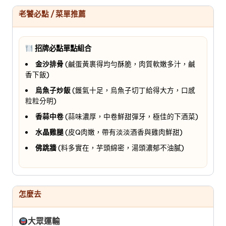
老饕必點 / 菜單推薦
招牌必點單點組合
金沙排骨
(鹹蛋黃裹得均勻酥脆，肉質軟嫩多汁，鹹
香下飯)
烏魚子炒飯
(鑊氣十足，烏魚子切丁給得大方，口感
粒粒分明)
香蒜中卷
(蒜味濃厚，中卷鮮甜彈牙，極佳的下酒菜)
水晶雞腿
(皮Q肉嫩，帶有淡淡酒香與雞肉鮮甜)
佛跳牆
(料多實在，芋頭綿密，湯頭濃郁不油膩)
怎麼去
大眾運輸