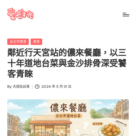
Skip
to
愛
愛
content
七
七
桃
Posted
台北市美食
美食
桃
玩
in
鄰近行天宮站的儂來餐廳，以三
台
玩
灣
十年道地台菜與金沙排骨深受饕
台
把
客青睞
全
灣
台
By
大叔玩台灣
2026 年 5 月 31 日
景
Posted
點、
by
美
食、
交
通、
停