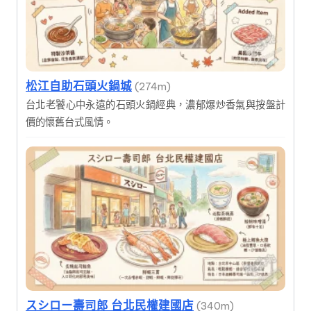
松江自助石頭火鍋城
(274m)
台北老饕心中永遠的石頭火鍋經典，濃郁爆炒香氣與按盤計
價的懷舊台式風情。
スシロー壽司郎 台北民權建國店
(340m)