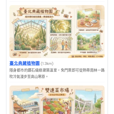
臺北典藏植物園
(1.3km)
隱身都市的鑽石級綠建築溫室，免門票即可從熱帶雨林一路
吹冷氣漫步至高山寒原。