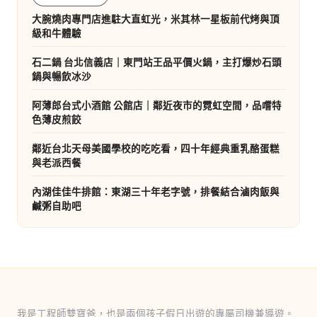
大腕燒肉專門店進駐大直虹光，米其林一星板前代烤與頂
級和牛體驗
石二鍋 台北信義店｜東門站王品平價火鍋，主打爆炒石頭
鍋與暢飲冰沙
阿薄郎台式小酒館 公館店｜鄰近夜市的霓虹空間，品嚐特
色薄皮煎餃
鄰近台北天母美國學校的吃吃看，四十年經典重乳酪蛋糕
與老派西餐
內湖佳佳牛排館：東湖三十年老字號，排餐結合滷肉飯與
鹹粥自助吧
我是工程師雙寶爸，也是兩個孩子假日出遊的專屬司機兼導遊。