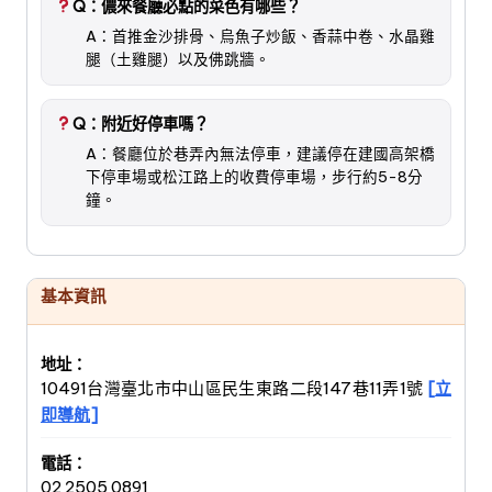
Q：儂來餐廳必點的菜色有哪些？
A：首推金沙排骨、烏魚子炒飯、香蒜中卷、水晶雞
腿（土雞腿）以及佛跳牆。
Q：附近好停車嗎？
A：餐廳位於巷弄內無法停車，建議停在建國高架橋
下停車場或松江路上的收費停車場，步行約5-8分
鐘。
基本資訊
地址：
10491台灣臺北市中山區民生東路二段147巷11弄1號
[立
即導航]
電話：
02 2505 0891