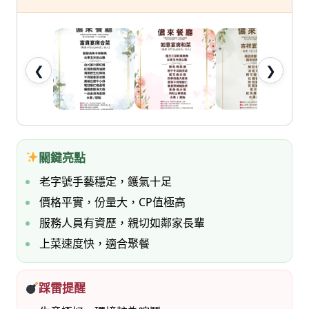
七
桃。
❮
❯
關鍵亮點
老字號手藝穩定，鑊氣十足
價格平實，份量大，CP值極高
服務人員有資歷，親切如鄰家長輩
上菜速度快，適合聚餐
踩雷提醒