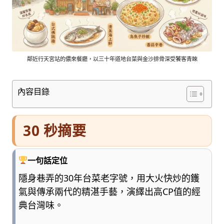
車
與
順
遊
資
訊
鄰近行天宮站的儂來餐廳，以三十年道地台菜與金沙排骨深受饕客青睞
整
理
內容目錄
成
清
楚
30 秒摘要
好
懂
的
一句話定位
旅
遊
隱身巷弄的30年台菜老字號，用大火快炒的鑊
圖
氣與傳承兩代的精湛手藝，演繹出高CP值的經
鑑，
典台灣味。
少
一