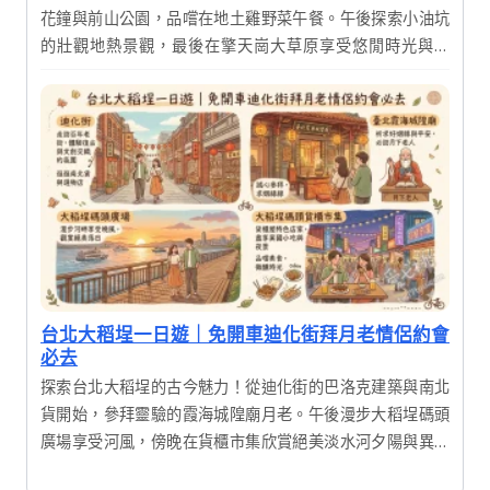
花鐘與前山公園，品嚐在地土雞野菜午餐。午後探索小油坑
的壯觀地熱景觀，最後在擎天崗大草原享受悠閒時光與夕
陽。行程豐富且節奏舒適，適合全家大小一同親近大自然，
感受台北後花園的獨特魅力。
台北大稻埕一日遊｜免開車迪化街拜月老情侶約會
必去
探索台北大稻埕的古今魅力！從迪化街的巴洛克建築與南北
貨開始，參拜靈驗的霞海城隍廟月老。午後漫步大稻埕碼頭
廣場享受河風，傍晚在貨櫃市集欣賞絕美淡水河夕陽與異國
美食，體驗傳統文化與現代文創交織的完美一日行程。