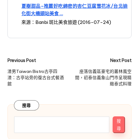
夏樹甜品-推薦好吃綿密的杏仁豆腐雪花冰/台北迪
化街大橋頭站美食 …
來源：Banbi 斑比美食旅遊 (2016-07-24)
Post
Previous Post
Next Post
navigation
渣男Taiwan Bistro古亭四
座落信義區豪宅的叢林風空
渣：古亭站旁的復古台式餐酒
間，初泰信義象山門市呈現精
館
緻泰式料理
搜尋
搜
尋