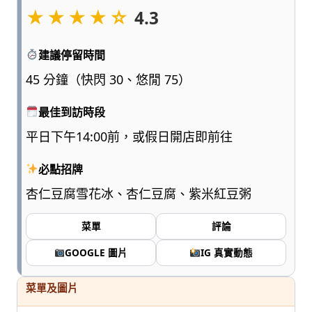
★★★★☆
點
4.3
浮
誇、
建議停留時間
多
一
45 分鐘（快閃 30、悠閒 75）
點
實
最佳到訪時段
用，
平日下午14:00前，或假日開店即前往
陪
爸
必點招牌
媽
和
杏仁豆腐雪花冰、杏仁豆腐、紫米紅豆粥
孩
子
菜單
評論
一
起
GOOGLE 圖片
IG 真實動態
輕
鬆
菜單及圖片
愛