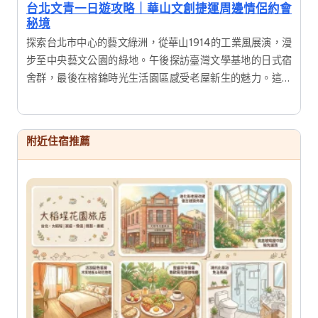
台北文青一日遊攻略｜華山文創捷運周邊情侶約會
秘境
探索台北市中心的藝文綠洲，從華山1914的工業風展演，漫
步至中央藝文公園的綠地。午後探訪臺灣文學基地的日式宿
舍群，最後在榕錦時光生活園區感受老屋新生的魅力。這是
一趟結合歷史建築、文創展覽與美食的深度一日遊，適合喜
愛攝影與慢活氛圍的旅人。
附近住宿推薦