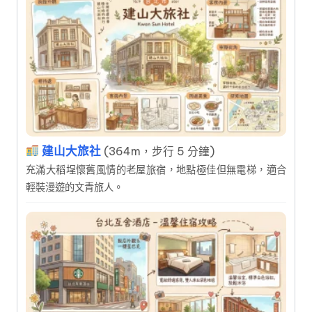
建山大旅社
(364m，步行 5 分鐘)
充滿大稻埕懷舊風情的老屋旅宿，地點極佳但無電梯，適合
輕裝漫遊的文青旅人。