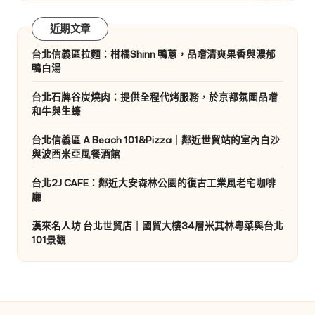
近期文章
台北信義區拉麵：柑橘Shinn 鴨蔥，品嚐清爽果香與濃郁
鴨白湯
台北石牌谷炭燒肉：提供全程代烤服務，於京都氛圍品嚐
和牛與生蠔
台北信義區 A Beach 101&Pizza｜鄰近世貿站的室內白沙
與波西米亞風餐酒館
台北2J CAFE：鄰近大安森林公園的復古工業風老宅咖啡
廳
漢來名人坊 台北世貿店｜國貿大樓34層米其林粵菜與台北
101景觀