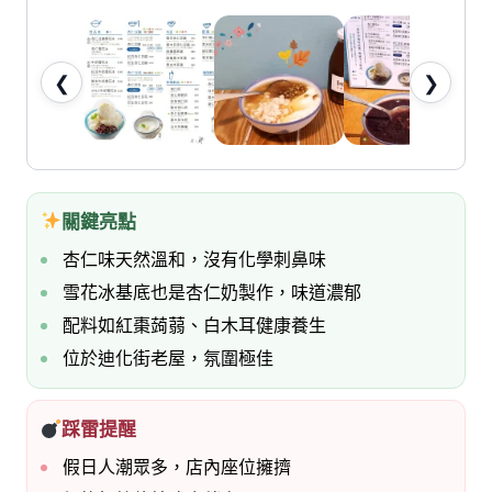
七
桃。
❮
❯
關鍵亮點
杏仁味天然溫和，沒有化學刺鼻味
雪花冰基底也是杏仁奶製作，味道濃郁
配料如紅棗蒟蒻、白木耳健康養生
位於迪化街老屋，氛圍極佳
踩雷提醒
假日人潮眾多，店內座位擁擠