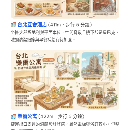
台北互舍酒店
(411m，步行 5 分鐘)
坐擁大稻埕地利與平面車位，空間寬敞且樓下即是星巴克，
唯獨清潔細節與早餐補給有待加強。
樂爾公寓
(422m，步行 6 分鐘)
捷運出口即達的溫馨設計旅店，雖然電梯與浴缸較小，但整