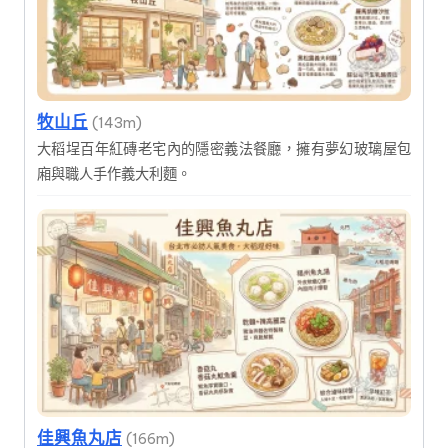
牧山丘
(143m)
大稻埕百年紅磚老宅內的隱密義法餐廳，擁有夢幻玻璃屋包
廂與職人手作義大利麵。
佳興魚丸店
(166m)