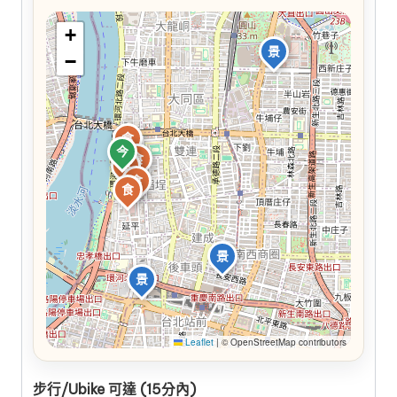
+
景
−
食
今
食
食
食
食
景
景
Leaflet
|
© OpenStreetMap contributors
步行/Ubike 可達 (15分內)