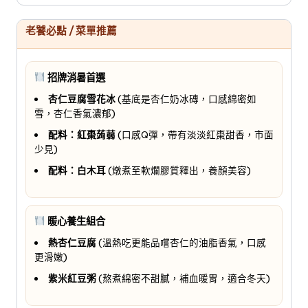
老饕必點 / 菜單推薦
招牌消暑首選
杏仁豆腐雪花冰
(基底是杏仁奶冰磚，口感綿密如
雪，杏仁香氣濃郁)
配料：紅棗蒟蒻
(口感Q彈，帶有淡淡紅棗甜香，市面
少見)
配料：白木耳
(燉煮至軟爛膠質釋出，養顏美容)
暖心養生組合
熱杏仁豆腐
(溫熱吃更能品嚐杏仁的油脂香氣，口感
更滑嫩)
紫米紅豆粥
(熬煮綿密不甜膩，補血暖胃，適合冬天)