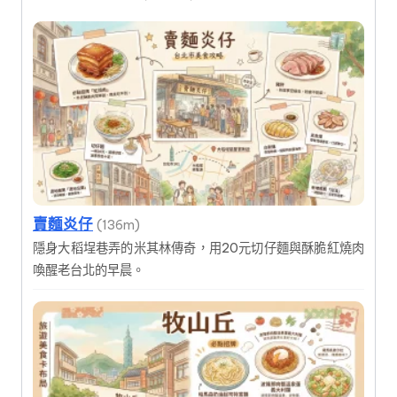
賣麵炎仔
(136m)
隱身大稻埕巷弄的米其林傳奇，用20元切仔麵與酥脆紅燒肉
喚醒老台北的早晨。