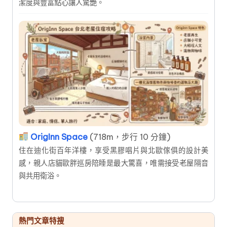
潔度與豐富點心讓人驚艷。
OrigInn Space
(718m，步行 10 分鐘)
住在迪化街百年洋樓，享受黑膠唱片與北歐傢俱的設計美
感，親人店貓歐胖巡房陪睡是最大驚喜，唯需接受老屋隔音
與共用衛浴。
熱門文章特搜