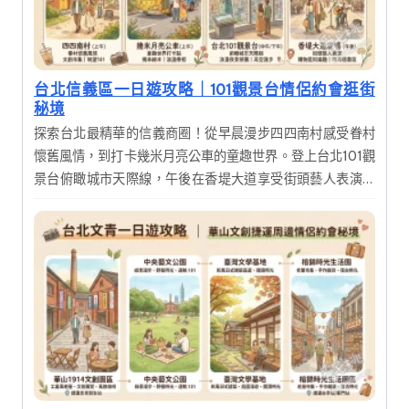
台北信義區一日遊攻略｜101觀景台情侶約會逛街
秘境
探索台北最精華的信義商圈！從早晨漫步四四南村感受眷村
懷舊風情，到打卡幾米月亮公車的童趣世界。登上台北101觀
景台俯瞰城市天際線，午後在香堤大道享受街頭藝人表演與
購物樂趣。這是一趟融合歷史人文、現代時尚與美食饗宴的
完美一日遊，帶您深度體驗台北的多元魅力。