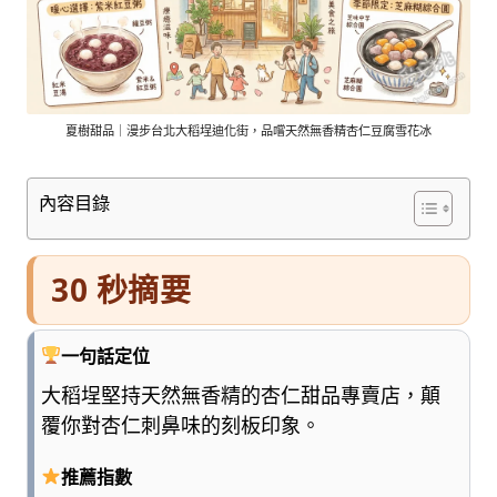
車
與
順
遊
資
訊
夏樹甜品｜漫步台北大稻埕迪化街，品嚐天然無香精杏仁豆腐雪花冰
整
理
內容目錄
成
清
楚
30 秒摘要
好
懂
的
一句話定位
旅
遊
大稻埕堅持天然無香精的杏仁甜品專賣店，顛
圖
覆你對杏仁刺鼻味的刻板印象。
鑑，
少
推薦指數
一