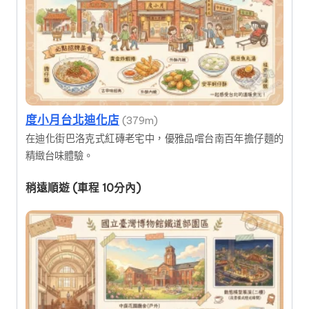
度小月台北迪化店
(379m)
在迪化街巴洛克式紅磚老宅中，優雅品嚐台南百年擔仔麵的
精緻台味體驗。
稍遠順遊 (車程 10分內)