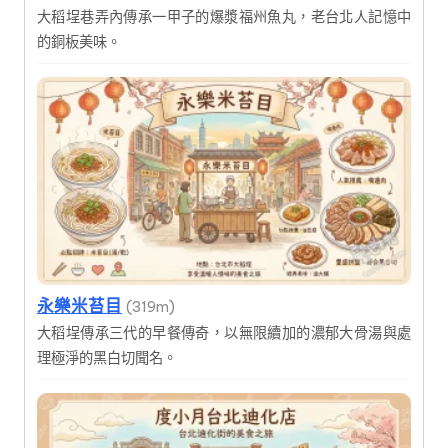
大稻埕巷弄內傳承一甲子的爆漿福州魚丸，老台北人記憶中
的銅板美味。
永樂米苔目
(319m)
大稻埕傳承三代的早餐傳奇，以無限續加的濃郁大骨湯與處
理極淨的黑白切聞名。