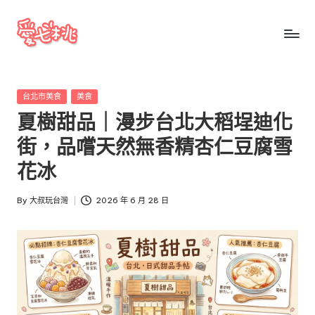
Skip
to
愛
愛
content
七
七
桃
Posted
台北市美食
美食
桃
玩
in
夏樹甜品｜漫步台北大稻埕迪化
台
玩
灣
街，品嚐天然無香精杏仁豆腐雪
台
把
花冰
全
灣
台
By
大叔玩台灣
2026 年 6 月 28 日
景
Posted
點、
by
美
食、
交
通、
停