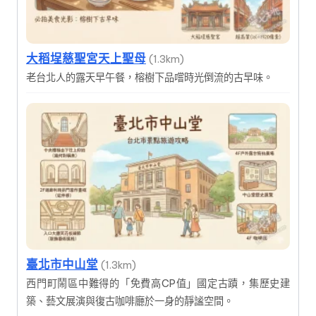
大稻埕慈聖宮天上聖母
(1.3km)
老台北人的露天早午餐，榕樹下品嚐時光倒流的古早味。
臺北市中山堂
(1.3km)
西門町鬧區中難得的「免費高CP值」國定古蹟，集歷史建
築、藝文展演與復古咖啡廳於一身的靜謐空間。