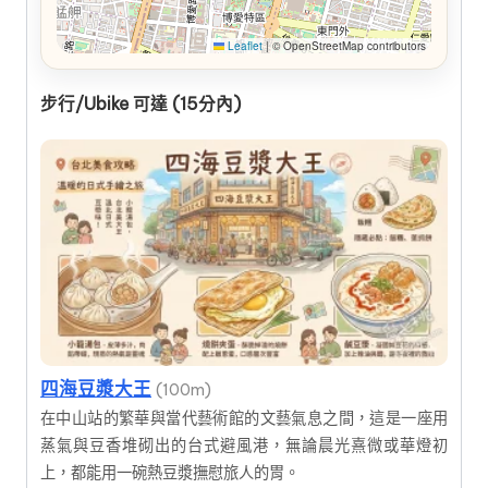
Leaflet
|
© OpenStreetMap contributors
步行/Ubike 可達 (15分內)
四海豆漿大王
(100m)
在中山站的繁華與當代藝術館的文藝氣息之間，這是一座用
蒸氣與豆香堆砌出的台式避風港，無論晨光熹微或華燈初
上，都能用一碗熱豆漿撫慰旅人的胃。