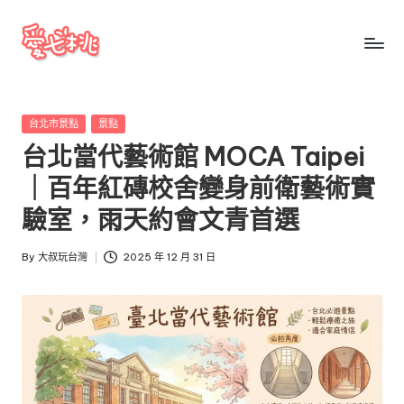
Skip
to
愛
愛
content
七
七
桃
Posted
台北市景點
景點
桃
玩
in
台北當代藝術館 MOCA Taipei
台
玩
灣
｜百年紅磚校舍變身前衛藝術實
台
把
驗室，雨天約會文青首選
全
灣
台
By
大叔玩台灣
2025 年 12 月 31 日
景
Posted
點、
by
美
食、
交
通、
停