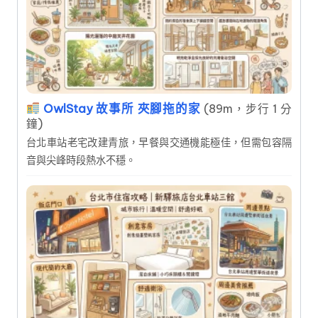
OwlStay 故事所 夾腳拖的家
(89m，步行 1 分
鐘)
台北車站老宅改建青旅，早餐與交通機能極佳，但需包容隔
音與尖峰時段熱水不穩。