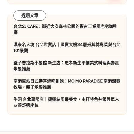
近期文章
台北2J CAFE：鄰近大安森林公園的復古工業風老宅咖啡
廳
漢來名人坊 台北世貿店｜國貿大樓34層米其林粵菜與台北
101景觀
蓋子普拉斯小餐館 新生店：忠孝新生平價美式料理與壽星
聚餐推薦
南港車站日式壽喜燒吃到飽：MO MO PARADISE 南港潤泰
牧場，親子聚餐推薦
牛洞 台北萬隆店｜捷運站周邊美食，主打特色丼飯與單人
友善舒適座位