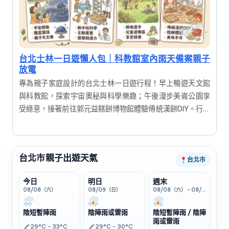
台北士林一日遊懶人包｜科教館室內雨天備案親子
放電
專為親子家庭設計的台北士林一日遊行程！早上暢遊天文館
與科教館，探索宇宙奧秘與科學樂趣；午後漫步美崙公園享
受綠意，接著前往郭元益糕餅博物館體驗傳統漢餅DIY。行程
結合寓教於樂的展覽與手作體驗，讓大人小孩都能滿載而
歸，輕鬆度過充實又有趣的假期。
台北市親子出遊天氣
台北市
今日
明日
週末
08/08（六）
08/09（日）
08/08（六） - 08/09（日）
陰短暫陣雨
陰陣雨或雷雨
陰短暫陣雨 / 陰陣
雨或雷雨
29°C - 33°C
29°C - 30°C