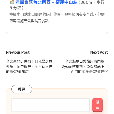
老爺會館台北南西 - 捷運中山站
(360m，步行
5 分鐘)
捷運中山站出口即達的絕佳位置，服務親切有安全感，但需
包容設施老舊與隔音弱點。
Post
Previous Post
Next Post
navigation
台北西門町住宿｜日光樂居成
台北貓尾口袋旅店西門館｜
都館：鬧中取靜、全自助入住
Dyson吹風機、免費飲品吧，
的高CP值旅店
西門町潔淨高CP值住宿
搜尋
搜
尋