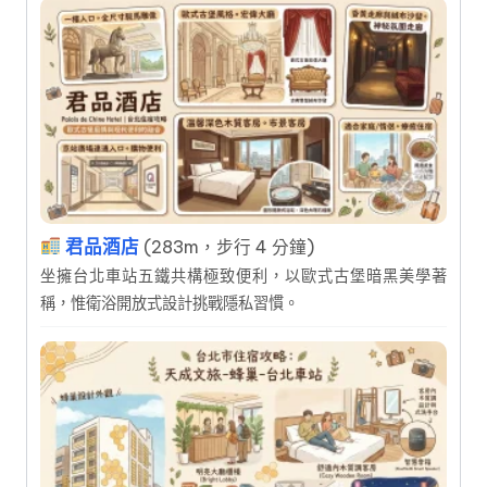
君品酒店
(283m，步行 4 分鐘)
坐擁台北車站五鐵共構極致便利，以歐式古堡暗黑美學著
稱，惟衛浴開放式設計挑戰隱私習慣。