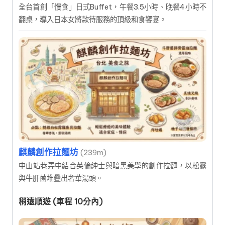
全台首創「慢食」日式Buffet，午餐3.5小時、晚餐4小時不
翻桌，導入日本女將款待服務的頂級和食饗宴。
麒麟創作拉麵坊
(239m)
中山站巷弄中結合英倫紳士與暗黑美學的創作拉麵，以松露
與牛肝菌堆疊出奢華湯頭。
稍遠順遊 (車程 10分內)