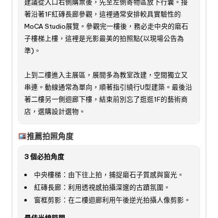
建議從入口右側購票後，先至左側寄物區放下行囊。接
著沿著1F紅磚長廊參觀，這裡通常安排較具實驗性的
MoCA Studio展覽。參觀完一樓後，務必走中央的磨石
子樓梯上樓，這裡是光影最美的拍照點(以現場公告為
準)。
上到二樓進入主展區，展間多為教室改建，空間獨立又
串連。動線通常為單向，順著指引繞行U型建築。最後沿
著二樓另一側迴廊下樓，結束前別忘了逛逛1F的藝術商
店，選購設計選物。
推薦拍照角度
3 個必拍角度
中央樓梯：由下往上拍，捕捉磨石子質感與窗光。
紅磚長廊：利用透視感拍攝深邃的古蹟氛圍。
窗框剪影：在二樓迴廊利用午後逆光拍攝人像剪影。