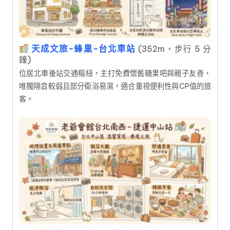
天成文旅-蜂巢-台北車站
(352m，步行 5 分
鐘)
位居北車後站交通樞紐，主打免費懷舊糖果吧與親子友善，
唯獨隔音較弱且部分衛浴易濕，適合重視便利性與CP值的旅
客。