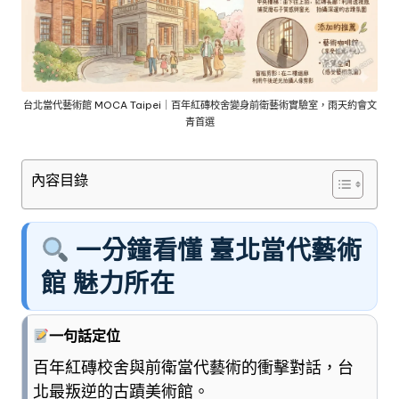
車
與
順
遊
資
訊
台北當代藝術館 MOCA Taipei｜百年紅磚校舍變身前衛藝術實驗室，雨天約會文
青首選
整
理
成
內容目錄
清
楚
好
一分鐘看懂 臺北當代藝術
懂
的
館 魅力所在
旅
遊
圖
一句話定位
鑑，
百年紅磚校舍與前衛當代藝術的衝擊對話，台
少
北最叛逆的古蹟美術館。
一