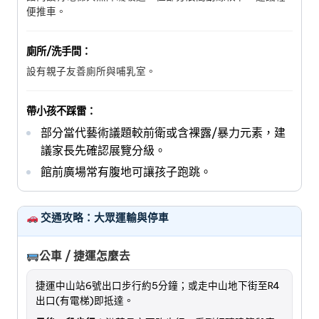
便推車。
廁所/洗手間：
設有親子友善廁所與哺乳室。
帶小孩不踩雷：
部分當代藝術議題較前衛或含裸露/暴力元素，建
議家長先確認展覽分級。
館前廣場常有腹地可讓孩子跑跳。
交通攻略：大眾運輸與停車
公車 / 捷運怎麼去
捷運中山站6號出口步行約5分鐘；或走中山地下街至R4
出口(有電梯)即抵達。