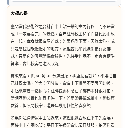
七
桃。
大叔心得
臺北當代藝術館適合排在中山站一帶的室內行程，而不是當
成「一定要看完」的景點。百年紅磚校舍和前衛當代藝術放
在一起，本身就很有反差感；如果遇到下雨、天氣太熱，或
只是想找個能慢慢走的地方，這裡會比單純逛街更有安排
感。只是它的展覽常偏實驗性，先接受作品不一定會有標準
答案，會比較容易進入狀況。
實際來看，抓 60 到 90 分鐘最順，挑重點看就好，不用把自
己排得太滿。館內空間分散，會有上下樓與不同展間切換，
走起來需要一點耐心；紅磚長廊和磨石子樓梯本身很好拍，
當期互動裝置也值得多停一下。若是帶長輩或推車，動線算
友善，但展間較窄，還是建議用輕便節奏參觀。
如果你是從捷運中山站過來，這裡很適合放在下午先看展，
再接中山商圈吃飯；平日下午通常會比假日舒服，拍照和看