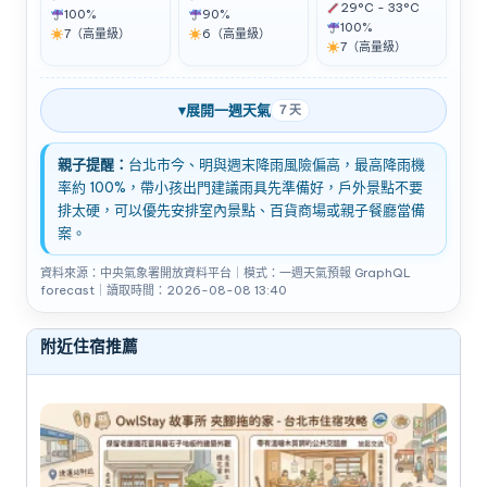
29°C - 33°C
100%
90%
100%
7（高量級）
6（高量級）
7（高量級）
▾
展開一週天氣
7 天
親子提醒：
台北市今、明與週末降雨風險偏高，最高降雨機
率約 100%，帶小孩出門建議雨具先準備好，戶外景點不要
排太硬，可以優先安排室內景點、百貨商場或親子餐廳當備
案。
資料來源：中央氣象署開放資料平台｜模式：一週天氣預報 GraphQL
forecast｜讀取時間：2026-08-08 13:40
附近住宿推薦