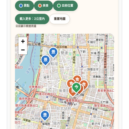
景點
美食
目前位置
載入更多：2公里內
重置地圖
目前顯示精選周邊
+
−
景
景
食
食
食
今
食
食
景