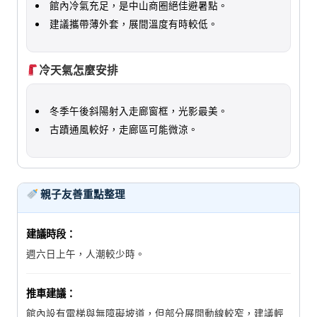
館內冷氣充足，是中山商圈絕佳避暑點。
建議攜帶薄外套，展間溫度有時較低。
冷天氣怎麼安排
冬季午後斜陽射入走廊窗框，光影最美。
古蹟通風較好，走廊區可能微涼。
親子友善重點整理
建議時段：
週六日上午，人潮較少時。
推車建議：
館內設有電梯與無障礙坡道，但部分展間動線較窄，建議輕