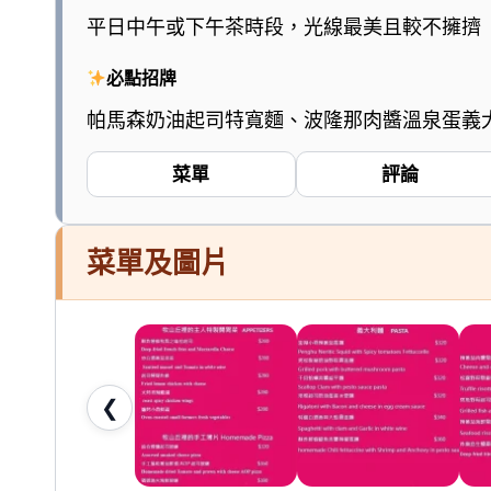
陪
平日中午或下午茶時段，光線最美且較不擁擠
爸
必點招牌
媽
和
帕馬森奶油起司特寬麵、波隆那肉醬溫泉蛋義
孩
菜單
評論
子
一
起
菜單及圖片
輕
鬆
愛
七
桃。
❮