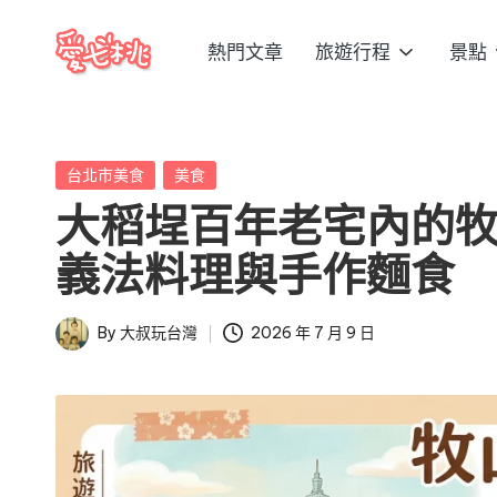
熱門文章
旅遊行程
景點
Skip
愛
to
愛
content
七
七
桃
Posted
台北市美食
美食
桃
玩
in
大稻埕百年老宅內的
台
玩
灣
義法料理與手作麵食
台
把
全
灣
By
大叔玩台灣
2026 年 7 月 9 日
Posted
台
by
景
點、
美
食、