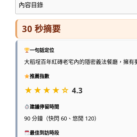
懂
內容目錄
的
旅
30 秒摘要
遊
圖
鑑，
一句話定位
少
大稻埕百年紅磚老宅內的隱密義法餐廳，擁有
一
點
推薦指數
浮
★★★★☆
4.3
誇、
多
建議停留時間
一
點
90 分鐘（快閃 60、悠閒 120）
實
最佳到訪時段
用，