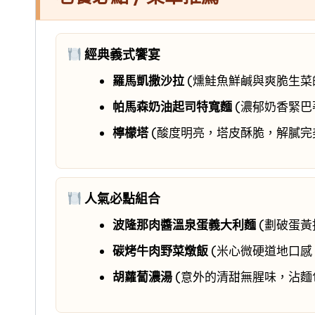
經典義式饗宴
羅馬凱撒沙拉
(燻鮭魚鮮鹹與爽脆生菜
帕馬森奶油起司特寬麵
(濃郁奶香緊巴
檸檬塔
(酸度明亮，塔皮酥脆，解膩完
人氣必點組合
波隆那肉醬溫泉蛋義大利麵
(劃破蛋黃
碳烤牛肉野菜燉飯
(米心微硬道地口感
胡蘿蔔濃湯
(意外的清甜無腥味，沾麵