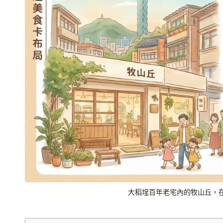
交
通、
停
車
與
順
遊
資
訊
整
理
成
清
大稻埕百年老宅內的牧山丘，
楚
好