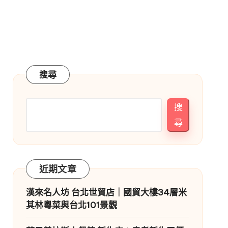
搜尋
搜
尋
近期文章
漢來名人坊 台北世貿店｜國貿大樓34層米
其林粵菜與台北101景觀