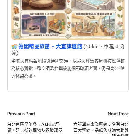
薇閣精品旅館 - 大直旗艦館
(1.5km，車程 4 分
鐘)
坐擁大直精華地段與便利交通，以超大坪數客房與按摩浴缸
為核心賣點，雖空調溫控與設施細節略顯老舊，仍是高CP值
的休憩選擇。
Post
Previous Post
Next Post
navigation
台北東區早午餐：At.First早
六張犁站樂業麵線：名列台北
寓，延吉街的寵物友善玻璃屋
四大麵線，品嚐入味滷大腸與