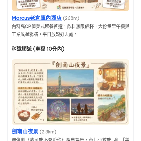
Marcus老倉庫內湖店
(268m)
內科高CP值美式聚餐首選，飲料無限續杯，大份量早午餐與
工業風塗鴉牆，平日放鬆好去處。
稍遠順遊 (車程 10分內)
劍南山夜景
(2.3km)
偶像劇《我可能不會愛你》經典場景，台北少數能同框「美