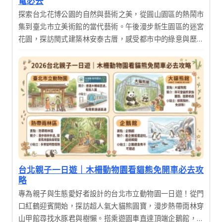
電必去
探索台北花博公園的自然與藝術之美，從圓山園區的熱鬧市
集到臺北市立美術館的當代藝術。午後漫步新生園區的迷宮
花園，探訪閩式建築林安泰古厝，感受都市中的綠意與歷史
韻味，享受充實的一日輕旅行。
台北親子一日遊｜木柵動物園看貓熊免開車必去攻
略
專為親子與生態愛好者設計的台北市立動物園一日遊！從門
口紅鶴迎賓開始，探訪超人氣大貓熊圓寶，漫步熱帶雨林穿
山甲館尋找水豚君與樹懶。搭乘遊園車直達頂端企鵝館，感