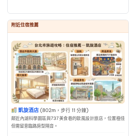
受極地清涼。行程包含園區內午餐與周邊晚餐安排，輕鬆暢
遊亞洲最大的動物園，寓教於樂的最佳選擇。
附近住宿推薦
凱旋酒店
(802m，步行 11 分鐘)
鄰近內湖科學園區與737美食巷的歐風設計旅店，位置極佳
但需留意臨路房型隔音。