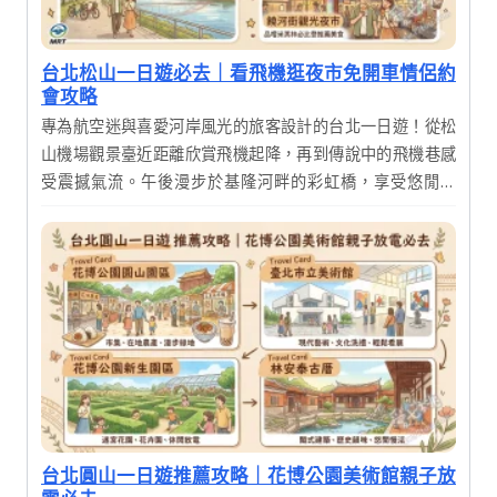
台北松山一日遊必去｜看飛機逛夜市免開車情侶約
會攻略
專為航空迷與喜愛河岸風光的旅客設計的台北一日遊！從松
山機場觀景臺近距離欣賞飛機起降，再到傳說中的飛機巷感
受震撼氣流。午後漫步於基隆河畔的彩虹橋，享受悠閒時
光，最後在饒河街觀光夜市品嚐米其林必比登推薦美食，完
美結束充實的一天。
台北圓山一日遊推薦攻略｜花博公園美術館親子放