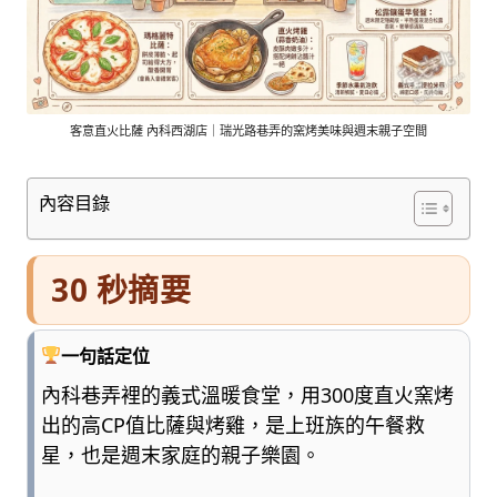
車
與
順
遊
資
訊
客意直火比薩 內科西湖店｜瑞光路巷弄的窯烤美味與週末親子空間
整
理
內容目錄
成
清
楚
30 秒摘要
好
懂
的
一句話定位
旅
遊
內科巷弄裡的義式溫暖食堂，用300度直火窯烤
圖
出的高CP值比薩與烤雞，是上班族的午餐救
鑑，
星，也是週末家庭的親子樂園。
少
一