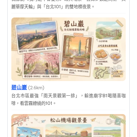
麗華摩天輪」與「台北101」的雙地標夜景。
碧山巖
(2.6km)
台北市區最強「雨天景觀第一排」，躲進廟宇B1喝隨喜咖
啡，看雲霧繚繞的101。