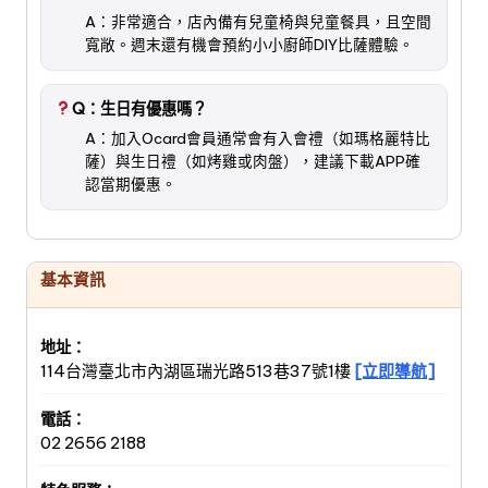
A：非常適合，店內備有兒童椅與兒童餐具，且空間
寬敞。週末還有機會預約小小廚師DIY比薩體驗。
Q：生日有優惠嗎？
A：加入Ocard會員通常會有入會禮（如瑪格麗特比
薩）與生日禮（如烤雞或肉盤），建議下載APP確
認當期優惠。
基本資訊
地址：
114台灣臺北市內湖區瑞光路513巷37號1樓
[立即導航]
電話：
02 2656 2188