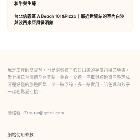
和牛與生蠔
台北信義區 A Beach 101&Pizza｜鄰近世貿站的室內白沙
與波西米亞風餐酒館
我是工程師雙寶爸，也是兩個孩子假日出遊的專屬司機兼導遊。
愛七桃玩台灣把全台景點、美食、交通、停車與順遊資訊整理成
清楚好懂的旅遊圖鑑，少一點浮誇、多一點實用，陪爸媽和孩子
一起輕鬆愛七桃。
聯絡我 : i7toutw@gmail.com
網站使用條款