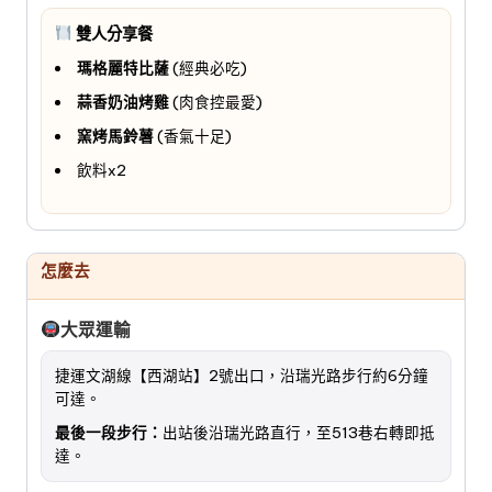
雙人分享餐
瑪格麗特比薩
(經典必吃)
蒜香奶油烤雞
(肉食控最愛)
窯烤馬鈴薯
(香氣十足)
飲料x2
怎麼去
大眾運輸
捷運文湖線【西湖站】2號出口，沿瑞光路步行約6分鐘
可達。
最後一段步行：
出站後沿瑞光路直行，至513巷右轉即抵
達。