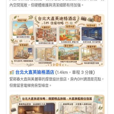
內空間寬敞，但硬體維護與清潔細節有待加強。
台北大直英迪格酒店
(1.4km，車程 3 分鐘)
緊鄰春大直與美麗華的摩登設計旅店，房內DIY調酒是亮點，
但需留意電梯旁房型噪音。