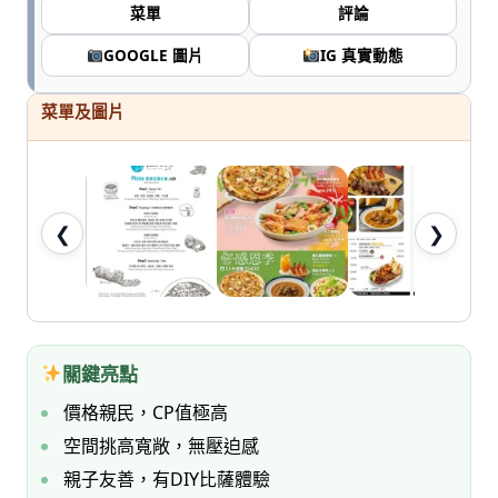
七
菜單
評論
桃。
GOOGLE 圖片
IG 真實動態
菜單及圖片
❮
❯
關鍵亮點
價格親民，CP值極高
空間挑高寬敞，無壓迫感
親子友善，有DIY比薩體驗