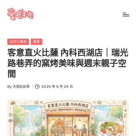
Skip
to
愛
愛
content
七
七
桃
Posted
台北市美食
美食
桃
玩
in
客意直火比薩 內科西湖店｜瑞光
台
玩
灣
路巷弄的窯烤美味與週末親子空
台
把
間
全
灣
台
By
大叔玩台灣
2026 年 6 月 29 日
景
Posted
點、
by
美
食、
交
通、
停