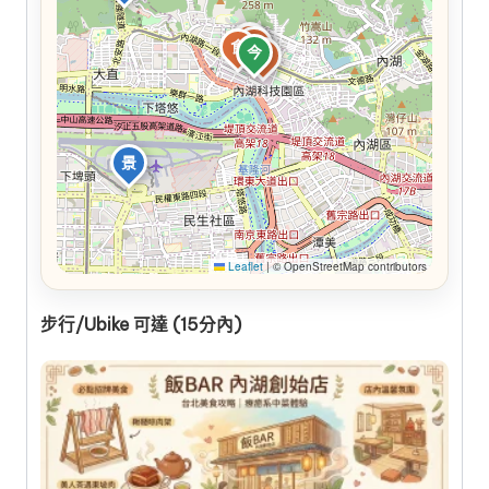
食
食
食
食
今
食
景
Leaflet
|
© OpenStreetMap contributors
步行/Ubike 可達 (15分內)