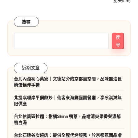
肥美鮮蚵
搜尋
搜
尋
近期文章
台北內湖初心菓寮｜文德站旁的京都風空間，品味無油長
崎蛋糕伴手禮
北投唭哩岸平價熱炒｜仙客來海鮮庭園餐廳，享冰淇淋無
限供應
台北信義區拉麵：柑橘Shinn 鴨蔥，品嚐清爽果香與濃郁
鴨白湯
台北石牌谷炭燒肉：提供全程代烤服務，於京都氛圍品嚐