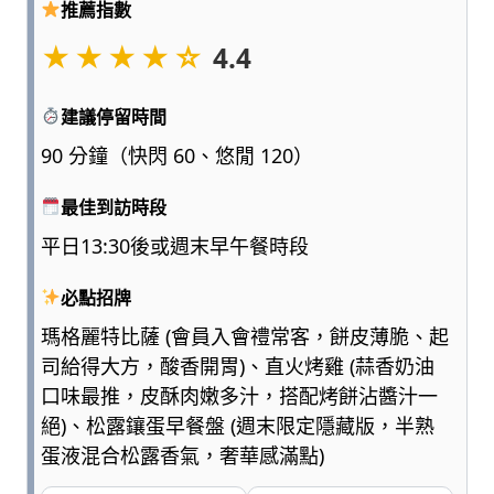
推薦指數
點
浮
★★★★☆
4.4
誇、
多
建議停留時間
一
點
90 分鐘（快閃 60、悠閒 120）
實
用，
最佳到訪時段
陪
平日13:30後或週末早午餐時段
爸
媽
必點招牌
和
孩
瑪格麗特比薩 (會員入會禮常客，餅皮薄脆、起
子
司給得大方，酸香開胃)、直火烤雞 (蒜香奶油
一
口味最推，皮酥肉嫩多汁，搭配烤餅沾醬汁一
起
絕)、松露鑲蛋早餐盤 (週末限定隱藏版，半熟
輕
鬆
蛋液混合松露香氣，奢華感滿點)
愛