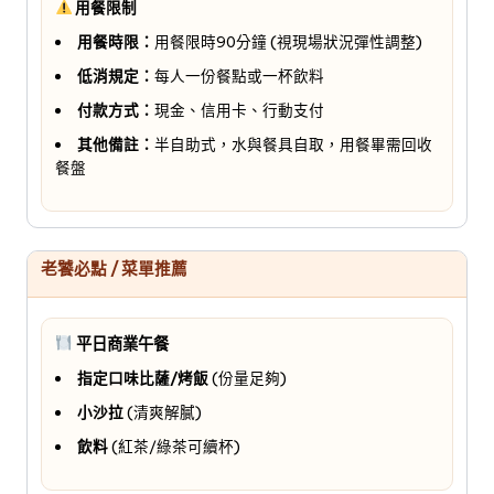
用餐限制
用餐時限：
用餐限時90分鐘 (視現場狀況彈性調整)
低消規定：
每人一份餐點或一杯飲料
付款方式：
現金、信用卡、行動支付
其他備註：
半自助式，水與餐具自取，用餐畢需回收
餐盤
老饕必點 / 菜單推薦
平日商業午餐
指定口味比薩/烤飯
(份量足夠)
小沙拉
(清爽解膩)
飲料
(紅茶/綠茶可續杯)