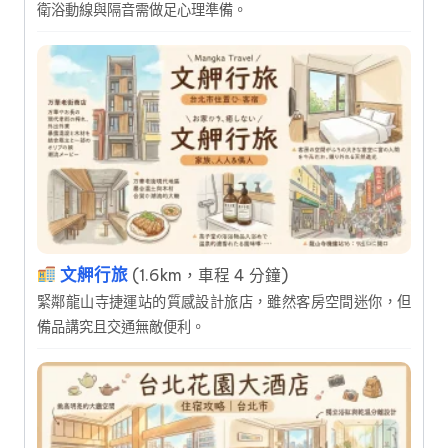
衛浴動線與隔音需做足心理準備。
文舺行旅
(1.6km，車程 4 分鐘)
緊鄰龍山寺捷運站的質感設計旅店，雖然客房空間迷你，但
備品講究且交通無敵便利。