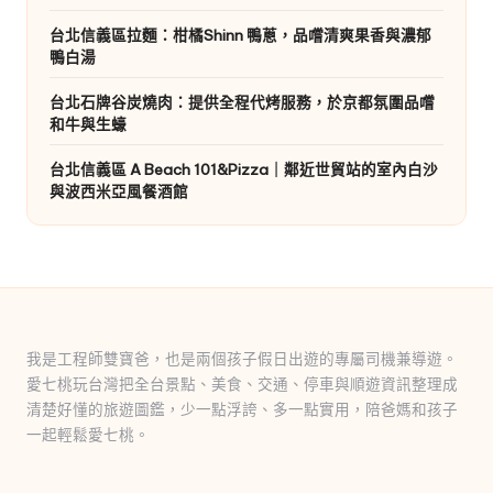
台北信義區拉麵：柑橘Shinn 鴨蔥，品嚐清爽果香與濃郁
鴨白湯
台北石牌谷炭燒肉：提供全程代烤服務，於京都氛圍品嚐
和牛與生蠔
台北信義區 A Beach 101&Pizza｜鄰近世貿站的室內白沙
與波西米亞風餐酒館
我是工程師雙寶爸，也是兩個孩子假日出遊的專屬司機兼導遊。
愛七桃玩台灣把全台景點、美食、交通、停車與順遊資訊整理成
清楚好懂的旅遊圖鑑，少一點浮誇、多一點實用，陪爸媽和孩子
一起輕鬆愛七桃。