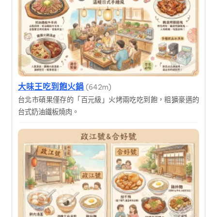
大味王吃到飽火鍋
(642m)
台北市碩果僅存的「百元級」火烤兩吃吃到飽，粗獷豪邁的
台式奶油鐵板燒肉。