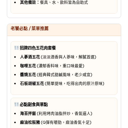
其他備註：
餐具、水、飲料皆為自助式
老饕必點 / 菜單推薦
招牌四色五花肉套餐
人蔘酒五花
(淡淡酒香與人蔘味，解膩首選)
咖哩五花
(濃郁香料味，重口味最愛)
醬燒五花
(經典韓式甜鹹風味，老少咸宜)
石板胡椒五花
(簡單提味，吃得出肉的原汁原味)
必點副食與單點
海苔拌飯
(利用烤肉油脂拌炒，香氣逼人)
麻油松阪豬
(Q彈有嚼勁，麻油香氣十足)