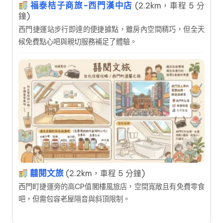
福泰桔子商旅-西門漢中店
(2.2km，車程 5 分
鐘)
西門捷運站步行即達的便捷據點，雖房內空間精巧，但全天
候免費點心吧與親切服務補足了體驗。
囍閱文旅
(2.2km，車程 5 分鐘)
西門町捷運旁的高CP值閣樓風旅店，空間寬敞且有免費零食
吧，但需包容老屋隔音與斜頂限制。