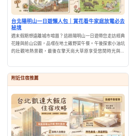
台北陽明山一日遊懶人包｜賞花看牛家庭放電必去
秘境
週末假期想遠離城市喧囂？這趟陽明山一日遊帶您走訪經典
花鐘與前山公園，品嚐在地土雞野菜午餐。午後探索小油坑
的壯觀地熱景觀，最後在擎天崗大草原享受悠閒時光與夕
陽。行程豐富且節奏舒適，適合全家大小一同親近大自然，
感受台北後花園的獨特魅力。
附近住宿推薦