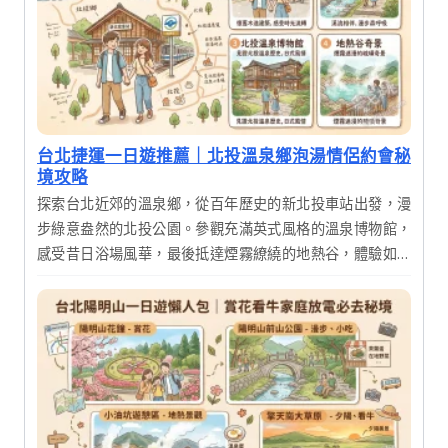
台北捷運一日遊推薦｜北投溫泉鄉泡湯情侶約會秘
境攻略
探索台北近郊的溫泉鄉，從百年歷史的新北投車站出發，漫
步綠意盎然的北投公園。參觀充滿英式風格的溫泉博物館，
感受昔日浴場風華，最後抵達煙霧繚繞的地熱谷，體驗如夢
似幻的仙境氛圍。這是一趟結合歷史、自然與美食的療癒一
日遊。