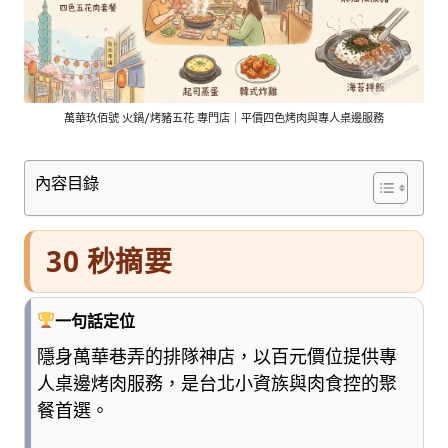
車
與
順
遊
資
訊
萬華玖佰號 火鍋/烤豬五花 專門店｜平價四色烤肉與專人桌邊服務
整
理
內容目錄
成
清
楚
30 秒摘要
好
懂
的
一句話定位
旅
遊
隱身萬華巷弄的排隊神店，以百元價位提供專
圖
人桌邊烤肉服務，是台北小資族與肉食控的聚
鑑，
餐首選。
少
一