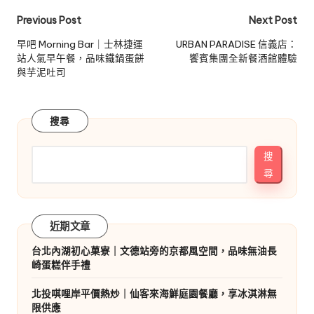
Post
Previous Post
Next Post
navigation
早吧 Morning Bar｜士林捷運
URBAN PARADISE 信義店：
站人氣早午餐，品味鐵鍋蛋餅
饗賓集團全新餐酒館體驗
與芋泥吐司
搜尋
搜
尋
近期文章
台北內湖初心菓寮｜文德站旁的京都風空間，品味無油長
崎蛋糕伴手禮
北投唭哩岸平價熱炒｜仙客來海鮮庭園餐廳，享冰淇淋無
限供應