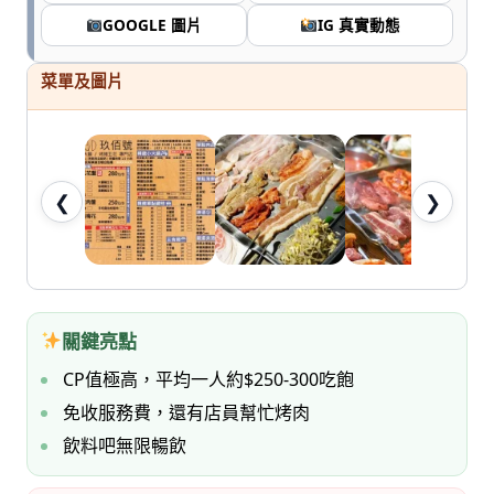
七
GOOGLE 圖片
IG 真實動態
桃。
菜單及圖片
❮
❯
關鍵亮點
CP值極高，平均一人約$250-300吃飽
免收服務費，還有店員幫忙烤肉
飲料吧無限暢飲