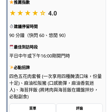
推薦指數
點
浮
★★★★☆
4.0
誇、
多
建議停留時間
一
點
90 分鐘（快閃 60、悠閒 90）
實
用，
最佳到訪時段
陪
平日中午或下午16:00剛開門時
爸
媽
必點招牌
和
孩
四色五花肉套餐 (一次享用四種醃漬口味，份量
子
十足)、麻油松阪豬 (口感脆彈，麻油香氣迷
一
人)、海苔拌飯 (將烤肉與海苔飯在鐵盤拌炒，
起
必點副食)
輕
鬆
愛
菜單
評論