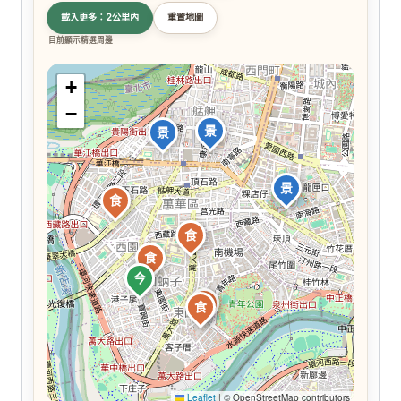
載入更多：2公里內
重置地圖
目前顯示精選周邊
+
−
景
景
景
食
食
食
今
食
食
Leaflet
|
© OpenStreetMap contributors