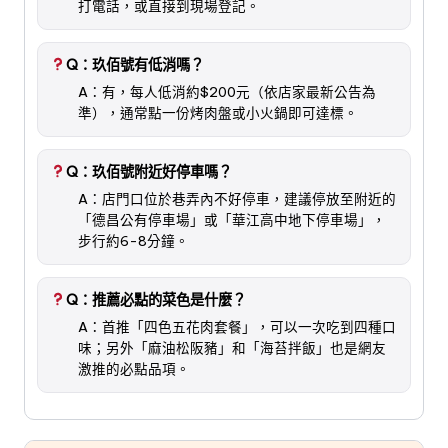
打電話，或直接到現場登記。
Q：玖佰號有低消嗎？
A：有，每人低消約$200元（依店家最新公告為
準），通常點一份烤肉盤或小火鍋即可達標。
Q：玖佰號附近好停車嗎？
A：店門口位於巷弄內不好停車，建議停放至附近的
「德昌公有停車場」或「華江高中地下停車場」，
步行約6-8分鐘。
Q：推薦必點的菜色是什麼？
A：首推「四色五花肉套餐」，可以一次吃到四種口
味；另外「麻油松阪豬」和「海苔拌飯」也是網友
激推的必點品項。