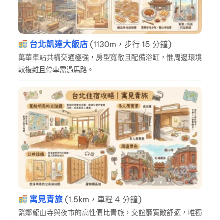
台北凱達大飯店
(1130m，步行 15 分鐘)
萬華車站共構交通極強，房型寬敞且配備浴缸，惟周邊環境
較複雜且停車需過馬路。
寓見青旅
(1.5km，車程 4 分鐘)
緊鄰龍山寺與夜市的高性價比青旅，交誼廳寬敞舒適，唯獨