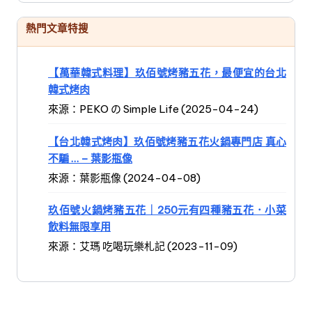
熱門文章特搜
【萬華韓式料理】玖佰號烤豬五花，最便宜的台北
韓式烤肉
來源：PEKO の Simple Life (2025-04-24)
【台北韓式烤肉】玖佰號烤豬五花火鍋專門店 真心
不騙 … – 葉影瓶像
來源：葉影瓶像 (2024-04-08)
玖佰號火鍋烤豬五花｜250元有四種豬五花．小菜
飲料無限享用
來源：艾瑪 吃喝玩樂札記 (2023-11-09)