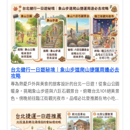
台北健行一日遊秘境｜象山步道爬山捷運周邊必去
攻略
專為熱愛戶外與美食的旅客設計的台北一日遊！從象山公園
暖身，挑戰象山步道與六巨石觀景台，俯瞰台北101絕美景
色。傍晚前往臨江街觀光夜市，品嚐必比登推薦在地小吃，
完美結合自然運動與城市美食。