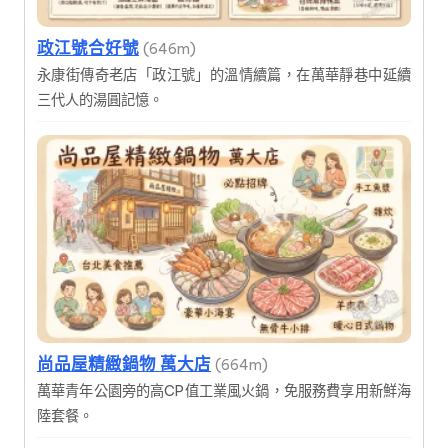
政江號合好號
(646m)
永康街傳奇老店「政江號」的溫情續篇，在萬華靜巷中延續
三代人的湯圓記憶。
尚品屋精緻鍋物 萬大店
(664m)
萬華青年公園旁的高CP值工業風火鍋，免服務費享用新鮮海
陸套餐。