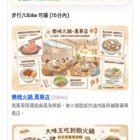
步行/Ubike 可達 (15分內)
樂崎火鍋 萬華店
(230m)
南萬華隱藏版痛風海鮮鍋，被火鍋耽誤的滷肉飯與鹹酥雞專
賣店。