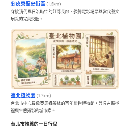
剝皮寮歷史街區
(1.6km)
穿梭清代與日治時空的紅磚長廊，艋舺電影場景與當代藝文
展覽的完美交匯。
臺北植物園
(1.7km)
台北市中心最像亞馬遜叢林的百年植物博物館，兼具古蹟巡
禮與生態攝影的城市綠洲。
台北市推薦的一日行程