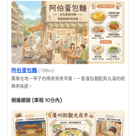
阿伯蛋包麵
(788m)
萬華在地一甲子的傳奇宵夜早餐，一套蛋包麵配貢丸湯的經
典老味道。
稍遠順遊 (車程 10分內)