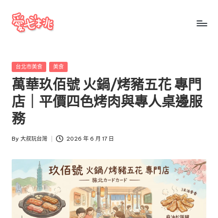
Skip
to
愛
愛
content
七
七
桃
Posted
台北市美食
美食
桃
玩
in
萬華玖佰號 火鍋/烤豬五花 專門
台
玩
灣
店｜平價四色烤肉與專人桌邊服
台
把
務
全
灣
台
By
大叔玩台灣
2026 年 6 月 17 日
景
Posted
點、
by
美
食、
交
通、
停