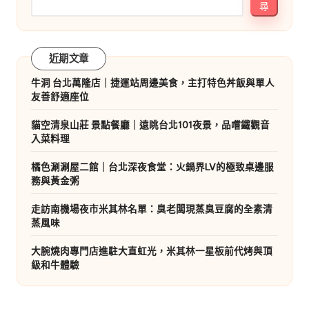
尋
近期文章
牛洞 台北萬隆店｜捷運站周邊美食，主打特色丼飯與單人
友善舒適座位
貓空清泉山莊 景點餐廳｜遠眺台北101夜景，品嚐鐵觀音
入菜料理
橘色涮涮屋二館｜台北深夜食堂：火鍋界LV的極致桌邊服
務與黃金粥
走訪南機場夜市米其林名單：臭老闆現蒸臭豆腐的全素清
蒸風味
大腕燒肉專門店進駐大直虹光，米其林一星板前代烤與頂
級和牛體驗