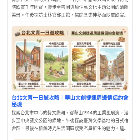
院欣賞千年國寶，漫步至善園與原住民文化主題公園的清幽
美景。午後探訪士林官邸正館，揭開歷史神秘面紗並欣賞絕
美花園，享受一場結合歷史、藝術與自然的深度之旅。
台北文青一日遊攻略｜華山文創捷運周邊情侶約會
秘境
探索台北市中心的藝文綠洲，從華山1914的工業風展演，漫
步至中央藝文公園的綠地。午後探訪臺灣文學基地的日式宿
舍群，最後在榕錦時光生活園區感受老屋新生的魅力。這是
一趟結合歷史建築、文創展覽與美食的深度一日遊，適合喜