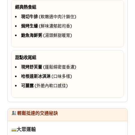
經典熱食組
現切牛排
(軟嫩適中肉汁鎖住)
焗烤生蠔
(鮮味濃郁起司香)
鮑魚海鮮粥
(湯頭鮮甜暖胃)
甜點收尾組
現烤舒芙蕾
(蓬鬆綿密蛋香濃)
哈根達斯冰淇淋
(口味多樣)
可麗露
(外脆內軟口感佳)
輕鬆抵達的交通秘訣
大眾運輸