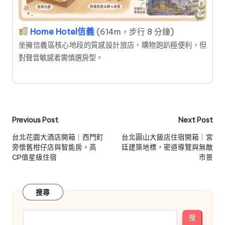
Home Hotel信義
(614m，步行 8 分鐘)
坐擁信義區核心地段的質感設計旅店，購物跑趴極便利，但
對聲音敏感者需慎選房型。
Post
Previous Post
Next Post
navigation
台北花園大酒店開箱｜西門町
台北圓山大飯店住宿開箱｜宮
旁懷舊柑仔店與智能房，高
廷建築地標，密道導覽與無敵
CP值星級住宿
市景
搜尋
搜