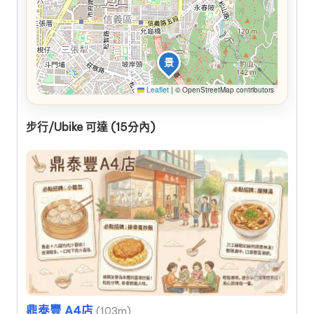
景
Leaflet
|
© OpenStreetMap contributors
步行/Ubike 可達 (15分內)
鼎泰豐 A4店
(103m)