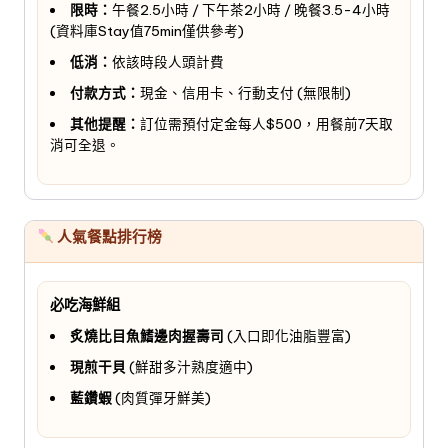
限時：
午餐2.5小時 / 下午茶2小時 / 晚餐3.5-4小時
(資料庫Stay值75min僅供參考)
低消：
依該時段人頭計費
付款方式：
現金、信用卡、行動支付 (無限制)
其他提醒：
訂位需預付定金每人$500，用餐前7天取
消可全退。
人氣餐點排行榜
必吃海鮮組
炙燒比目魚鰭邊肉握壽司
(入口即化油脂豐富)
現煎干貝
(鮮甜多汁熟度適中)
藍鑽蝦
(肉質彈牙鮮美)