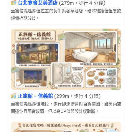
台北寒舍艾美酒店
(279m，步行 4 分鐘)
坐擁信義區絕佳位置的藝術系奢華酒店，硬體維護佳但餐飲
評價近期分歧。
正旅館 - 信義館
(299m，步行 4 分鐘)
坐擁信義區絕佳地段，步行即達捷運與百貨商圈，雖房內空
間迷你且隔音較弱，但以高CP值與設計感取勝。