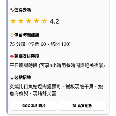
點
值得去嗎
浮
誇、
★★★★☆
4.2
多
一
點
停留時間建議
實
75 分鐘（快閃 60、悠閒 120）
用，
陪
建議安排時段
爸
媽
平日晚餐時段 (可享4小時用餐時間與絕美夜景)
和
孩
必點招牌
子
炙燒比目魚鰭邊肉握壽司、鐵板現煎干貝、鮑
一
魚海鮮粥、現烤舒芙蕾
起
輕
GOOGLE 圖片
IG 真實動態
鬆
愛