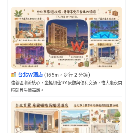
台北W酒店
(156m，步行 2 分鐘)
信義區潮流核心，坐擁絕佳101景觀與便利交通，惟大廳夜間
喧鬧且房價高昂。