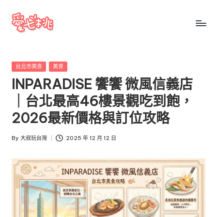
Skip
to
愛
愛
content
七
七
桃
Posted
台北市美食
美食
桃
玩
in
INPARADISE 饗饗 微風信義店
台
玩
灣
｜台北最高46樓景觀吃到飽，
台
把
2026最新價格與訂位攻略
全
灣
台
By
大叔玩台灣
2025 年 12 月 12 日
景
Posted
點、
by
美
食、
交
通、
停