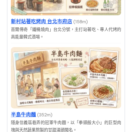
新村站著吃烤肉 台北市府店
(158m)
首爾傳奇「鐵桶燒肉」台北分號，主打站著吃、專人代烤的
高能量韓式酒場。
半島牛肉麵
(352m)
隱身信義區巷弄的冠軍牛肉麵，以「拳頭般大小」的巨型肉
塊與天然蔬果熬製的甘甜湯頭聞名。