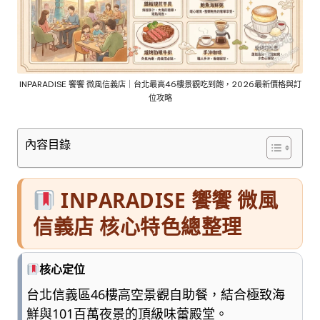
車
與
順
遊
資
訊
INPARADISE 饗饗 微風信義店｜台北最高46樓景觀吃到飽，2026最新價格與訂
位攻略
整
理
成
內容目錄
清
楚
好
INPARADISE 饗饗 微風
懂
的
信義店 核心特色總整理
旅
遊
圖
核心定位
鑑，
台北信義區46樓高空景觀自助餐，結合極致海
少
鮮與101百萬夜景的頂級味蕾殿堂。
一