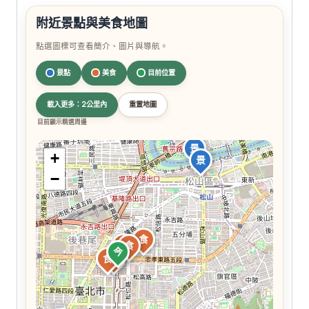
附近景點與美食地圖
點選圖標可查看簡介、圖片與導航。
景點
美食
目前位置
載入更多：2公里內
重置地圖
目前顯示精選周邊
景
+
景
−
食
食
食
今
食
食