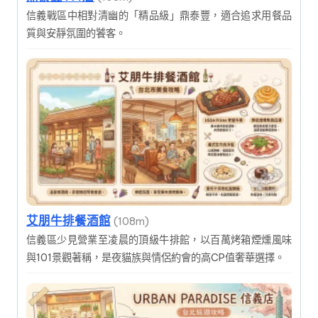
信義戰區中相對清幽的「精品級」鼎泰豐，適合追求用餐品
質與安靜氛圍的饕客。
艾朋牛排餐酒館
(108m)
信義區少見營業至凌晨的頂級牛排館，以百萬烤箱煙燻風味
與101景觀著稱，是夜貓族與情侶約會的高CP值奢華選擇。