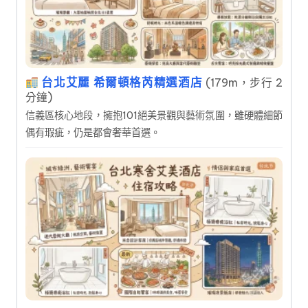
台北艾麗 希爾頓格芮精選酒店
(179m，步行 2
分鐘)
信義區核心地段，擁抱101絕美景觀與藝術氛圍，雖硬體細節
偶有瑕疵，仍是都會奢華首選。