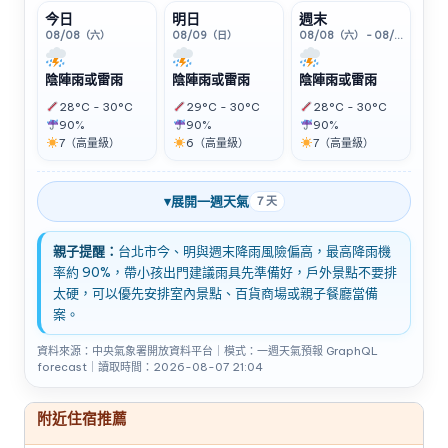
今日
明日
週末
08/08（六）
08/09（日）
08/08（六） - 08/09（日）
陰陣雨或雷雨
陰陣雨或雷雨
陰陣雨或雷雨
28°C - 30°C
29°C - 30°C
28°C - 30°C
90%
90%
90%
7（高量級）
6（高量級）
7（高量級）
▾
展開一週天氣
7 天
親子提醒：
台北市今、明與週末降雨風險偏高，最高降雨機
率約 90%，帶小孩出門建議雨具先準備好，戶外景點不要排
太硬，可以優先安排室內景點、百貨商場或親子餐廳當備
案。
資料來源：中央氣象署開放資料平台｜模式：一週天氣預報 GraphQL
forecast｜讀取時間：2026-08-07 21:04
附近住宿推薦