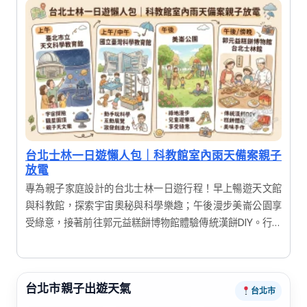
愛攝影與慢活氛圍的旅人。
台北士林一日遊懶人包｜科教館室內雨天備案親子
放電
專為親子家庭設計的台北士林一日遊行程！早上暢遊天文館
與科教館，探索宇宙奧秘與科學樂趣；午後漫步美崙公園享
受綠意，接著前往郭元益糕餅博物館體驗傳統漢餅DIY。行程
結合寓教於樂的展覽與手作體驗，讓大人小孩都能滿載而
歸，輕鬆度過充實又有趣的假期。
台北市親子出遊天氣
台北市