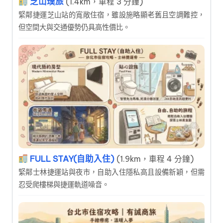
芝山璞旅
(1.4km，車程 3 分鐘)
緊鄰捷運芝山站的寬敞住宿，雖設施略顯老舊且空調難控，
但空間大與交通優勢仍具高性價比。
FULL STAY(自助入住)
(1.9km，車程 4 分鐘)
緊鄰士林捷運站與夜市，自助入住隱私高且設備新穎，但需
忍受爬樓梯與捷運軌道噪音。