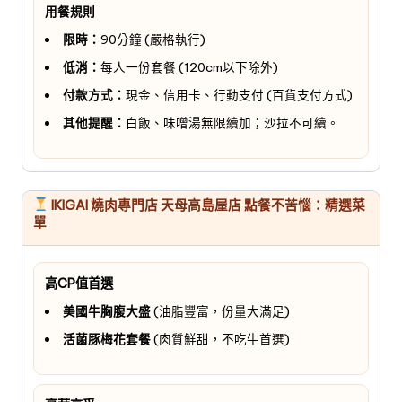
用餐規則
限時：
90分鐘 (嚴格執行)
低消：
每人一份套餐 (120cm以下除外)
付款方式：
現金、信用卡、行動支付 (百貨支付方式)
其他提醒：
白飯、味噌湯無限續加；沙拉不可續。
IKIGAI 燒肉專門店 天母高島屋店 點餐不苦惱：精選菜
單
高CP值首選
美國牛胸腹大盛
(油脂豐富，份量大滿足)
活菌豚梅花套餐
(肉質鮮甜，不吃牛首選)