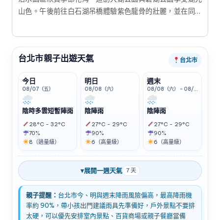
山色。午後前往白石湖吊橋體驗紫色龍骨的壯麗，並在同心
池感受浪漫氛圍。結合在地美食，這是一趟適合全家大小的
輕鬆踏青之旅，讓您在城市近郊也能享受滿滿芬多精。
台北市親子出遊天氣
台北市
今日
明日
週末
08/07（五）
08/08（六）
08/08（六） - 08/09（日）
陰時多雲短暫陣雨
陰陣雨
陰陣雨
28°C - 32°C
27°C - 29°C
27°C - 29°C
70%
90%
90%
8（過量級）
6（高量級）
6（高量級）
▾
展開一週天氣
7 天
親子提醒：
台北市今、明與週末降雨風險偏高，最高降雨機
率約 90%，帶小孩出門建議雨具先準備好，戶外景點不要排
太硬，可以優先安排室內景點、百貨商場或親子餐廳當備