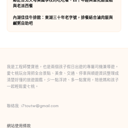
與老派西餐
內湖佳佳牛排館：東湖三十年老字號，排餐結合滷肉飯與
鹹粥自助吧
我是工程師雙寶爸，也是兩個孩子假日出遊的專屬司機兼導遊。
愛七桃玩台灣把全台景點、美食、交通、停車與順遊資訊整理成
清楚好懂的旅遊圖鑑，少一點浮誇、多一點實用，陪爸媽和孩子
一起輕鬆愛七桃。
聯絡我 : i7toutw@gmail.com
網站使用條款