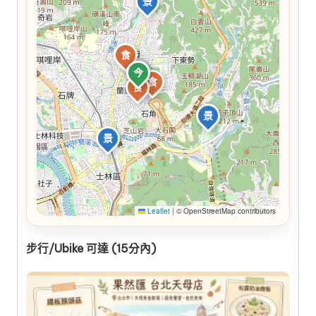
景
食
今
食
食
食
食
景
景
Leaflet
|
© OpenStreetMap contributors
步行/Ubike 可達 (15分內)