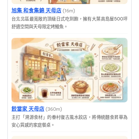
旭集 和食集錦 天母店
(16m)
台北北區最寬敞的頂級日式吃到飽，擁有大葉高島屋500坪
舒適空間與天母限定烤鰻魚。
餃當家 天母店
(360m)
主打「溯源食材」的眷村復古風水餃店，將傳統麵食昇華為
安心質感的家庭餐桌。