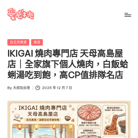
Skip
to
愛
愛
content
七
七
桃
Posted
台北市美食
美食
桃
玩
in
IKIGAI 燒肉專門店 天母高島屋
台
玩
灣
店｜全家旗下個人燒肉，白飯蛤
台
把
蜊湯吃到飽，高CP值排隊名店
全
灣
台
By
大叔玩台灣
2025 年 12 月 7 日
景
Posted
點、
by
美
食、
交
通、
停