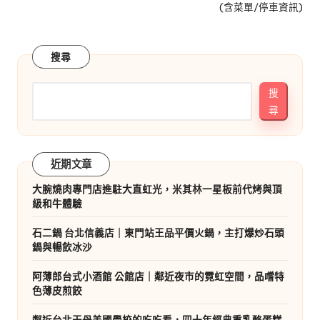
(含菜單/停車資訊)
搜尋
搜
尋
近期文章
大腕燒肉專門店進駐大直虹光，米其林一星板前代烤與頂
級和牛體驗
石二鍋 台北信義店｜東門站王品平價火鍋，主打爆炒石頭
鍋與暢飲冰沙
阿薄郎台式小酒館 公館店｜鄰近夜市的霓虹空間，品嚐特
色薄皮煎餃
鄰近台北天母美國學校的吃吃看，四十年經典重乳酪蛋糕