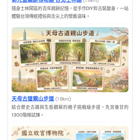
(1.8km)
隱身士林鬧區的百年糕餅記憶，從手作DIY到古裝變身，一站
體驗台灣傳統禮俗與舌尖上的懷舊滋味。
天母古道親山步道
(1.8km)
結合歷史古蹟與生態觀察的親子挑戰級步道，先苦後甘的
1300階梯試煉。