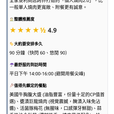
全家便利商店跨界打造的「個人燒肉2.0」，比
點
一般單人燒肉更寬敞、附餐更有誠意。
浮
誇、
整體推薦度
多
一
★★★★½
4.9
點
實
大約要安排多久
用，
陪
90 分鐘（快閃 60、悠閒 90）
爸
媽
最舒服的到訪時間
和
平日下午 14:00-16:00 (避開用餐尖峰)
孩
子
值得先鎖定的餐點
一
起
美國牛胸腹大盛 (油脂豐富，份量十足的CP值首
輕
選)、甕漬巨龍燒肉 (視覺震撼，醃漬入味免沾
鬆
醬)、活菌豚梅花 (無腥味，口感彈牙鮮甜)、蒜
愛