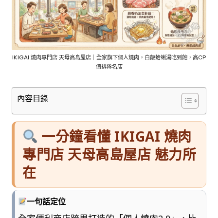
車
與
順
遊
資
訊
IKIGAI 燒肉專門店 天母高島屋店｜全家旗下個人燒肉，白飯蛤蜊湯吃到飽，高CP
值排隊名店
整
理
成
內容目錄
清
楚
好
一分鐘看懂 IKIGAI 燒肉
懂
的
專門店 天母高島屋店 魅力所
旅
在
遊
圖
鑑，
一句話定位
少
一