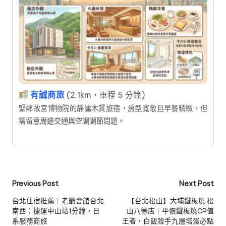
有誠商旅
(2.1km，車程 5 分鐘)
緊鄰故宮博物院的靜謐木質旅宿，房型寬敞且早餐精緻，但
需留意周邊交通與空調調節問題。
Post
Previous Post
Next Post
navigation
台北住宿推薦｜老爺會館台北
【台北松山】大埔鐵板燒 松
南西：捷運中山站1分鐘，日
山八德店｜平價鐵板燒CP值
系服務商旅
王者，白飯殺手九層塔蛋必點