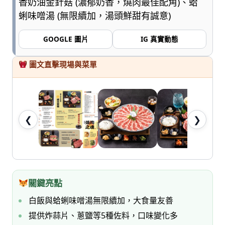
香奶油金針菇 (濃郁奶香，燒肉最佳配角)、蛤
七
蜊味噌湯 (無限續加，湯頭鮮甜有誠意)
桃。
GOOGLE 圖片
IG 真實動態
圖文直擊現場與菜單
❮
❯
關鍵亮點
白飯與蛤蜊味噌湯無限續加，大食量友善
提供炸蒜片、蔥鹽等5種佐料，口味變化多