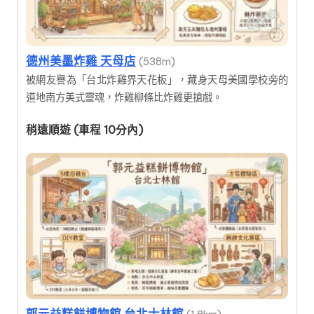
德州美墨炸雞 天母店
(538m)
被網友譽為「台北炸雞界天花板」，藏身天母美國學校旁的
道地南方美式靈魂，炸雞柳條比炸雞更搶戲。
稍遠順遊 (車程 10分內)
郭元益糕餅博物館 台北士林館