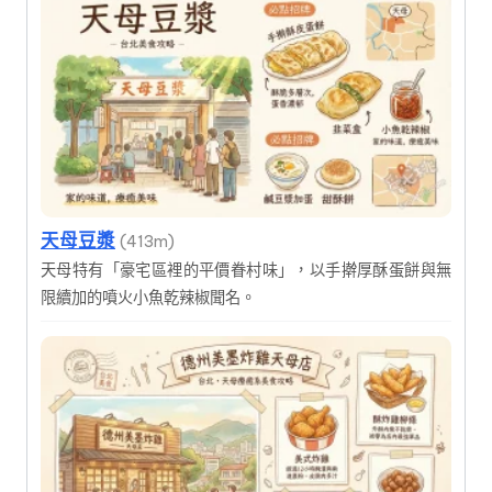
天母豆漿
(413m)
天母特有「豪宅區裡的平價眷村味」，以手擀厚酥蛋餅與無
限續加的噴火小魚乾辣椒聞名。