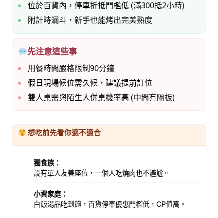
位於百貨內，停車折抵門檻低 (滿300抵2小時)
附計時漏斗，新手也能烤出完美熟度
先注意這些事
用餐時間嚴格限制90分鐘
假日現場候位需久候，建議提前訂位
雙人桌需與陌生人併桌機率高 (中間有隔板)
想吃前先看你適不適合
獨食族：
設有單人友善座位，一個人吃燒肉也不尷尬。
小資家庭：
白飯湯品吃到飽，百貨停車優惠門檻低，CP值高。