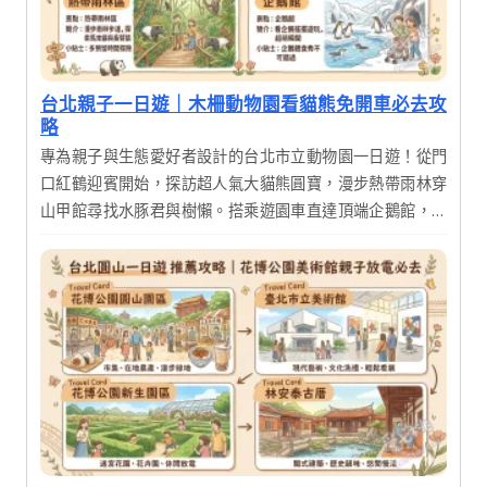
台北親子一日遊｜木柵動物園看貓熊免開車必去攻
略
專為親子與生態愛好者設計的台北市立動物園一日遊！從門
口紅鶴迎賓開始，探訪超人氣大貓熊圓寶，漫步熱帶雨林穿
山甲館尋找水豚君與樹懶。搭乘遊園車直達頂端企鵝館，感
受極地清涼。行程包含園區內午餐與周邊晚餐安排，輕鬆暢
遊亞洲最大的動物園，寓教於樂的最佳選擇。