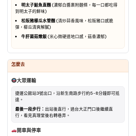
明太子鮭魚直麵
(濃郁白醬裹附麵條，每一口都吃得
到明太子的鮮味)
松阪豬櫛瓜水管麵
(清炒蒜香風味，松阪豬口感脆
彈，櫛瓜清爽解膩)
牛肝菌菇燉飯
(米心微硬道地口感，菇香濃郁)
怎麼去
大眾運輸
捷運公館站3號出口，沿新生南路步行約5-8分鐘即可抵
達。
最後一段步行：
出站後直行，過台大正門口後繼續直
行，看見真理堂後右轉巷弄。
開車與停車