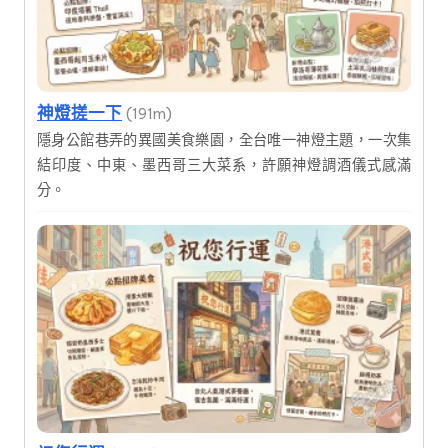
神燈搓一下
(191m)
隱身公館巷弄的異國美食樂園，全台唯一神燈主題，一次集
結印度、中東、墨西哥三大菜系，許願神燈調酒儀式感滿
分。