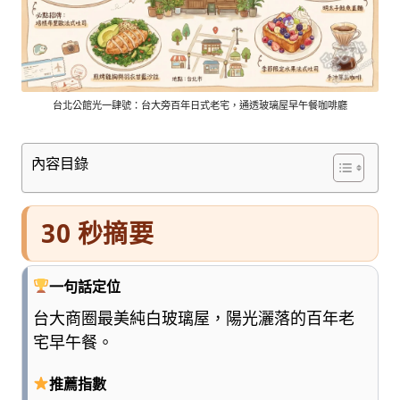
車
與
順
遊
資
訊
台北公館光一肆號：台大旁百年日式老宅，通透玻璃屋早午餐咖啡廳
整
理
內容目錄
成
清
楚
30 秒摘要
好
懂
的
一句話定位
旅
遊
台大商圈最美純白玻璃屋，陽光灑落的百年老
圖
宅早午餐。
鑑，
少
推薦指數
一