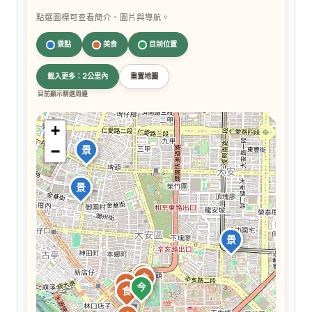
點選圖標可查看簡介、圖片與導航。
景點
美食
目前位置
載入更多：2公里內
重置地圖
目前顯示精選周邊
+
−
景
景
景
食
食
食
今
食