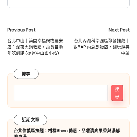
Post
Previous Post
Next Post
navigation
台北中山｜築間幸福鍋物農安
台北內湖科學園區聚餐推薦｜
店：深夜火鍋救贖，蔬食自助
飯BAR 內湖創始店，翻玩經典
吧吃到飽 (捷運中山國小站)
中菜
搜尋
搜
尋
近期文章
台北信義區拉麵：柑橘Shinn 鴨蔥，品嚐清爽果香與濃郁
鴨白湯