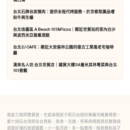
台北石牌谷炭燒肉：提供全程代烤服務，於京都氛圍品嚐
和牛與生蠔
台北信義區 A Beach 101&Pizza｜鄰近世貿站的室內白沙
與波西米亞風餐酒館
台北2J CAFE：鄰近大安森林公園的復古工業風老宅咖啡
廳
漢來名人坊 台北世貿店｜國貿大樓34層米其林粵菜與台北
101景觀
我是工程師雙寶爸，也是兩個孩子假日出遊的專屬司機兼導遊。
愛七桃玩台灣把全台景點、美食、交通、停車與順遊資訊整理成
清楚好懂的旅遊圖鑑，少一點浮誇、多一點實用，陪爸媽和孩子