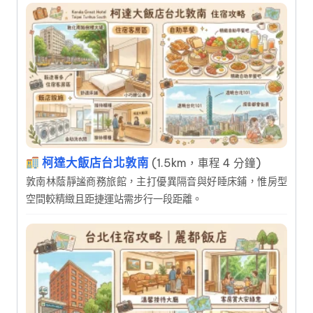
柯達大飯店台北敦南
(1.5km，車程 4 分鐘)
敦南林蔭靜謐商務旅館，主打優異隔音與好睡床鋪，惟房型
空間較精緻且距捷運站需步行一段距離。