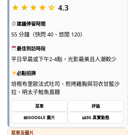
★★★★☆
點
4.3
浮
誇、
建議停留時間
多
一
55 分鐘（快閃 40、悠閒 120）
點
實
最佳到訪時段
用，
平日早晨或下午2-4點，光影最美且人潮較少
陪
爸
必點招牌
媽
和
培根布里歐法式吐司、煎烤雞胸與羽衣甘藍沙
孩
拉、明太子鮭魚直麵
子
一
菜單
評論
起
輕
GOOGLE 圖片
IG 真實動態
鬆
愛
菜單及圖片