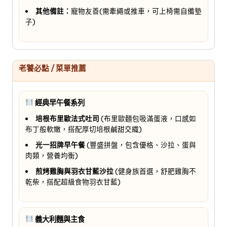
其他備註：
寵物友善(需牽繩或推車，可上椅需自備墊
子)
老饕必點 / 菜單推薦
經典早午餐系列
培根布里歐法式吐司
(布里歐麵包吸滿蛋液，口感如
布丁般軟嫩，搭配厚切培根鹹甜交織)
光一招牌早午餐
(豐盛拼盤，包含優格、沙拉、蛋與
肉類，營養均衡)
煎烤雞胸與羽衣甘藍沙拉
(健身族首選，舒肥雞胸不
乾柴，搭配超級食物羽衣甘藍)
義大利麵與主食