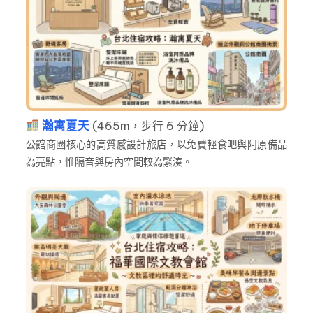
瀚寓夏天
(465m，步行 6 分鐘)
公館商圈核心的高質感設計旅店，以免費輕食吧與阿原備品
為亮點，惟隔音與房內空間較為緊湊。