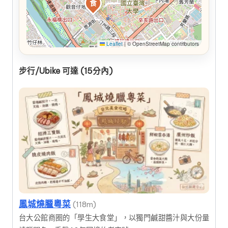
食
Leaflet
|
© OpenStreetMap contributors
步行/Ubike 可達 (15分內)
鳳城燒臘粵菜
(118m)
台大公館商圈的「學生大食堂」，以獨門鹹甜醬汁與大份量