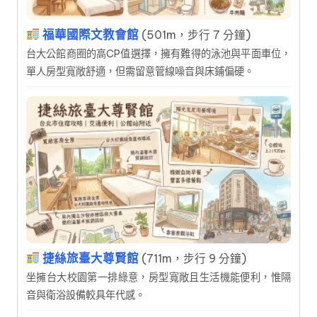
福華國際文教會館
(501m，步行 7 分鐘)
台大公館商圈的高CP值選擇，擁有難得的泳池與平面車位，
單人房型寬敞舒適，但需留意管線噪音與床鋪偏硬。
捷絲旅臺大尊賢館
(711m，步行 9 分鐘)
坐擁台大校園第一排綠意，房型寬敞且生活機能便利，惟隔
音與衛浴設備較具年代感。