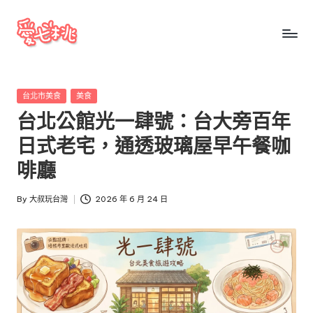
Skip
to
愛
愛
content
七
七
桃
Posted
台北市美食
美食
桃
玩
in
台北公館光一肆號：台大旁百年
台
玩
灣
日式老宅，通透玻璃屋早午餐咖
台
把
啡廳
全
灣
台
By
大叔玩台灣
2026 年 6 月 24 日
景
Posted
點、
by
美
食、
交
通、
停