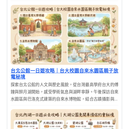
光，最後在饒河街觀光夜市品嚐米其林必比登推薦美食，完
美結束充實的一天。
台北公館一日遊攻略｜台大校園自來水園區親子放
電秘境
探索台北公館的人文與歷史風貌，從台灣最高學府台大的傅
鐘與醉月湖開始，感受學術氣息與湖畔寧靜。午後探訪自來
水園區與巴洛克式建築的自來水博物館，結合古蹟攝影與生
態漫遊。這是一趟結合知性、歷史與美食的完美一日輕旅
行，適合喜愛深度漫遊的您。