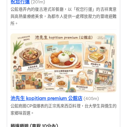
祝您行運
(201m)
公館巷弄內的復古港式茶餐廳，以「祝您行運」的吉祥寓意
與高熱量療癒美食，為都市人提供一處釋放壓力的靈魂避難
所。
池先生 kopitiam premium 公館店
(405m)
公館商圈CP值爆表的正宗馬來西亞料理，台大學生與僑生的
家鄉味首選。
稍遠順遊 (車程 10分內)