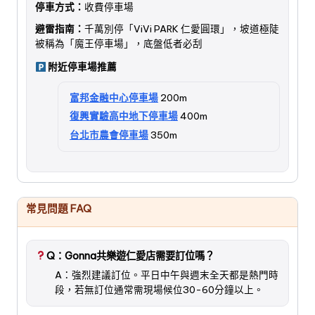
停車方式：
收費停車場
避雷指南：
千萬別停「ViVi PARK 仁愛圓環」，坡道極陡
被稱為「魔王停車場」，底盤低者必刮
附近停車場推薦
富邦金融中心停車場
200m
復興實驗高中地下停車場
400m
台北市農會停車場
350m
常見問題 FAQ
Q：Gonna共樂遊仁愛店需要訂位嗎？
A：強烈建議訂位。平日中午與週末全天都是熱門時
段，若無訂位通常需現場候位30-60分鐘以上。