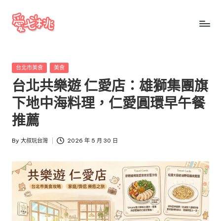
Skip
to
愛
愛
content
七
七
桃
Posted
台北市美食
美食
桃
玩
in
台北共樂遊 仁愛店：雄獅集團旗
台
玩
灣
下地中海料理，仁愛圓環早午餐
台
把
推薦
全
灣
台
By
大叔玩台灣
2026 年 5 月 30 日
景
Posted
點、
by
美
食、
交
通、
停