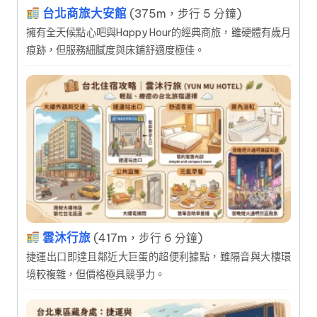
台北商旅大安館
(375m，步行 5 分鐘)
擁有全天候點心吧與Happy Hour的經典商旅，雖硬體有歲月
痕跡，但服務細膩度與床鋪舒適度極佳。
雲沐行旅
(417m，步行 6 分鐘)
捷運出口即達且鄰近大巨蛋的超便利據點，雖隔音與大樓環
境較複雜，但價格極具競爭力。