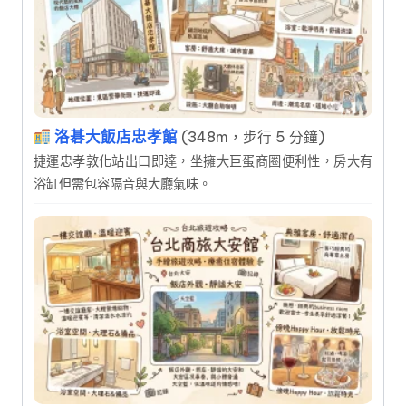
洛碁大飯店忠孝館
(348m，步行 5 分鐘)
捷運忠孝敦化站出口即達，坐擁大巨蛋商圈便利性，房大有
浴缸但需包容隔音與大廳氣味。