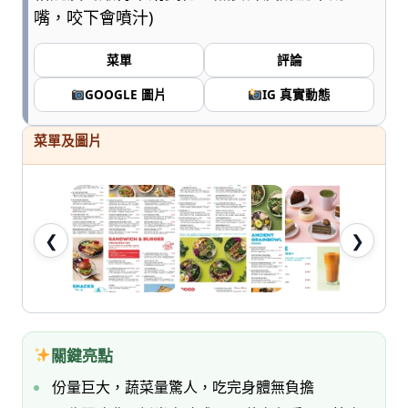
七
嘴，咬下會噴汁)
桃。
菜單
評論
GOOGLE 圖片
IG 真實動態
菜單及圖片
❮
❯
關鍵亮點
份量巨大，蔬菜量驚人，吃完身體無負擔