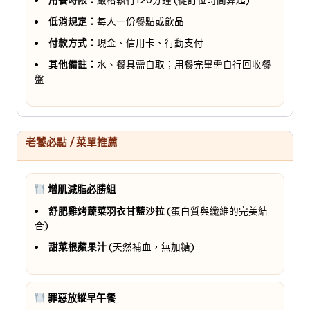
用餐時限：
嚴格執行120分鐘 (從訂位時間算起)
低消規定：
每人一份餐點或飲品
付款方式：
現金、信用卡、行動支付
其他備註：
水、餐具需自取；用餐完畢需自行回收餐
盤
老饕必點 / 菜單推薦
增肌減脂必勝組
舒肥雞烤蔬菜羽衣甘藍沙拉
(蛋白質與纖維的完美結
合)
甜菜根蘋果汁
(天然補血，無加糖)
罪惡放縱早午餐