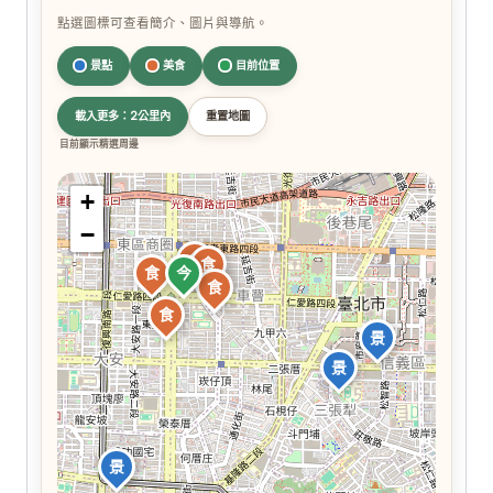
點選圖標可查看簡介、圖片與導航。
景點
美食
目前位置
載入更多：2公里內
重置地圖
目前顯示精選周邊
+
−
食
食
食
今
食
食
景
景
景