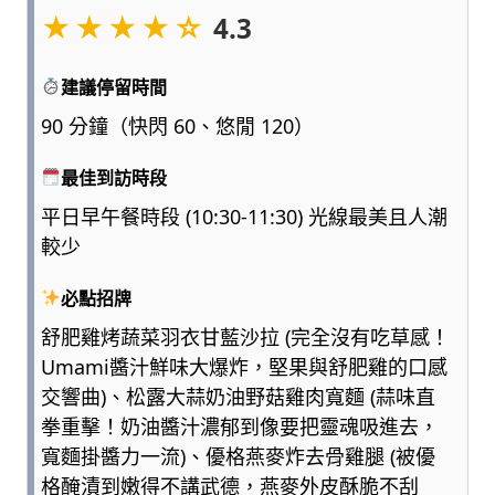
★★★★☆
點
4.3
浮
誇、
建議停留時間
多
一
90 分鐘（快閃 60、悠閒 120）
點
實
最佳到訪時段
用，
平日早午餐時段 (10:30-11:30) 光線最美且人潮
陪
較少
爸
媽
必點招牌
和
孩
舒肥雞烤蔬菜羽衣甘藍沙拉 (完全沒有吃草感！
子
Umami醬汁鮮味大爆炸，堅果與舒肥雞的口感
一
交響曲)、松露大蒜奶油野菇雞肉寬麵 (蒜味直
起
拳重擊！奶油醬汁濃郁到像要把靈魂吸進去，
輕
鬆
寬麵掛醬力一流)、優格燕麥炸去骨雞腿 (被優
愛
格醃漬到嫩得不講武德，燕麥外皮酥脆不刮