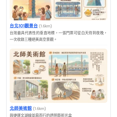
台北101觀景台
(1.6km)
台灣最具代表性的垂直地標，一張門票可從白天待到夜晚，
一次收錄三種絕美高空景觀。
北師美術館
(1.6km)
與捷運文湖線並肩而行的透明藝術光盒