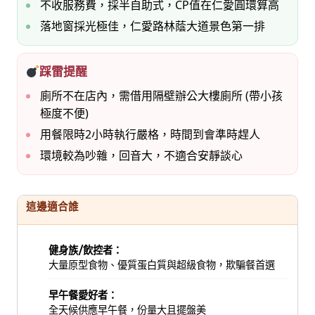
不收服務費，採半自助式，CP值在仁愛圓環算高
落地窗採光極佳，仁愛路林蔭大道景色第一排
踩雷提醒
廁所不在店內，需借用隔壁辦公大樓廁所 (帶小孩
極度不便)
用餐限時2小時執行嚴格，時間到會準時趕人
環境較為吵雜，回音大，不適合安靜談心
這邊適合誰
健身族/飲控者：
大量原型食物、優質蛋白質與超級食物，欺騙餐首選
早午餐愛好者：
全天候供應早午餐，份量大且擺盤美