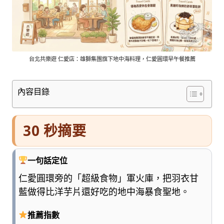
車
與
順
遊
資
訊
台北共樂遊 仁愛店：雄獅集團旗下地中海料理，仁愛圓環早午餐推薦
整
理
內容目錄
成
清
楚
30 秒摘要
好
懂
的
一句話定位
旅
遊
仁愛圓環旁的「超級食物」軍火庫，把羽衣甘
圖
藍做得比洋芋片還好吃的地中海暴食聖地。
鑑，
少
推薦指數
一