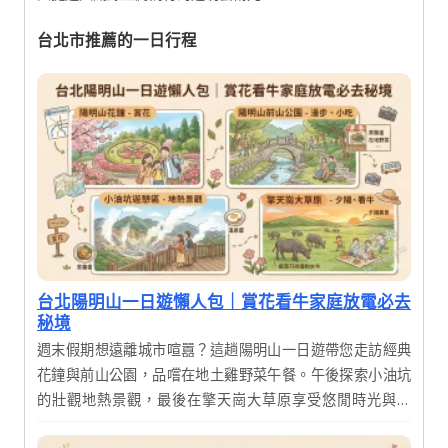
台北市推薦的一日行程
台北陽明山一日遊懶人包｜賞花看牛家庭放電必去
秘境
週末假期想遠離城市喧囂？這趟陽明山一日遊帶您走訪經典
花鐘與前山公園，品嚐在地土雞野菜午餐。午後探索小油坑
的壯觀地熱景觀，最後在擎天崗大草原享受悠閒時光與夕
陽。行程豐富且節奏舒適，適合全家大小一同親近大自然，