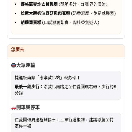
優格燕麥炸去骨雞腿
(酥脆多汁，炸雞界的清流)
松露大蒜奶油野菇雞肉寬麵
(奶香濃厚，飽足感爆表)
胡蘿蔔蛋糕
(口感濕潤紮實，肉桂香氣迷人)
怎麼去
大眾運輸
捷運板南線「忠孝敦化站」6號出口
最後一段步行：
沿敦化南路走至仁愛圓環右轉，步行約8
分鐘
開車與停車
仁愛圓環周邊極難停車，且單行道複雜，建議導航至特
定停車場