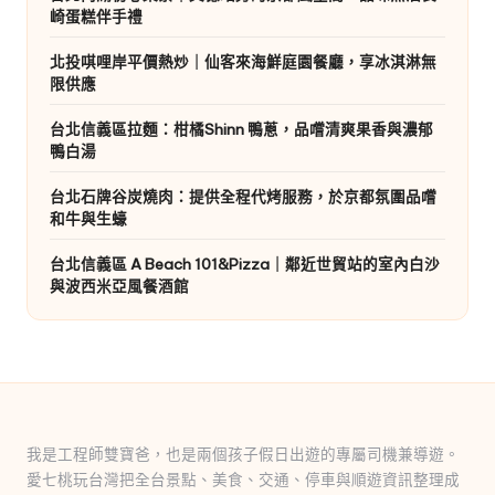
崎蛋糕伴手禮
北投唭哩岸平價熱炒｜仙客來海鮮庭園餐廳，享冰淇淋無
限供應
台北信義區拉麵：柑橘Shinn 鴨蔥，品嚐清爽果香與濃郁
鴨白湯
台北石牌谷炭燒肉：提供全程代烤服務，於京都氛圍品嚐
和牛與生蠔
台北信義區 A Beach 101&Pizza｜鄰近世貿站的室內白沙
與波西米亞風餐酒館
我是工程師雙寶爸，也是兩個孩子假日出遊的專屬司機兼導遊。
愛七桃玩台灣把全台景點、美食、交通、停車與順遊資訊整理成