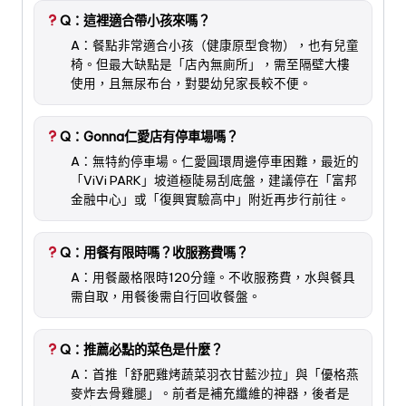
Q：這裡適合帶小孩來嗎？
A：餐點非常適合小孩（健康原型食物），也有兒童
椅。但最大缺點是「店內無廁所」，需至隔壁大樓
使用，且無尿布台，對嬰幼兒家長較不便。
Q：Gonna仁愛店有停車場嗎？
A：無特約停車場。仁愛圓環周邊停車困難，最近的
「ViVi PARK」坡道極陡易刮底盤，建議停在「富邦
金融中心」或「復興實驗高中」附近再步行前往。
Q：用餐有限時嗎？收服務費嗎？
A：用餐嚴格限時120分鐘。不收服務費，水與餐具
需自取，用餐後需自行回收餐盤。
Q：推薦必點的菜色是什麼？
A：首推「舒肥雞烤蔬菜羽衣甘藍沙拉」與「優格燕
麥炸去骨雞腿」。前者是補充纖維的神器，後者是