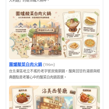
大利麵」的硬派職人精神。
圍爐酸菜白肉火鍋
(196m)
台北東區屹立不搖的老字號炭燒銅鍋，酸爽回甘的湯頭與經
典麵點是老饕心中的酸菜白肉鍋首選。