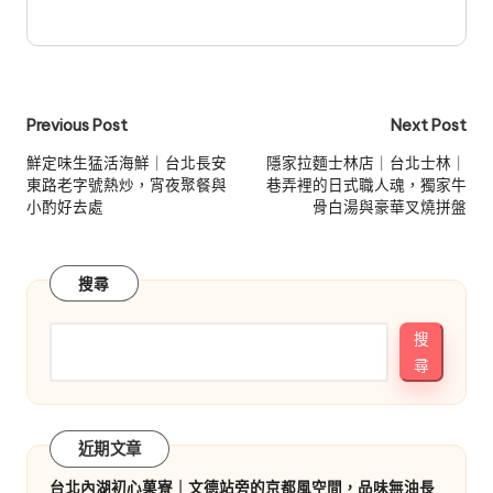
Post
Previous Post
Next Post
navigation
鮮定味生猛活海鮮｜台北長安
隱家拉麵士林店｜台北士林｜
東路老字號熱炒，宵夜聚餐與
巷弄裡的日式職人魂，獨家牛
小酌好去處
骨白湯與豪華叉燒拼盤
搜尋
搜
尋
近期文章
台北內湖初心菓寮｜文德站旁的京都風空間，品味無油長