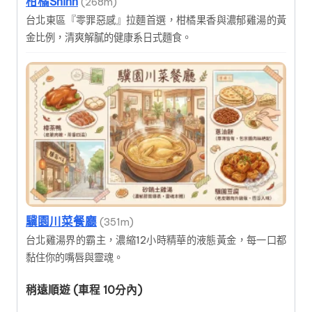
柑橘Shinn
(268m)
台北東區『零罪惡感』拉麵首選，柑橘果香與濃郁雞湯的黃
金比例，清爽解膩的健康系日式麵食。
驥園川菜餐廳
(351m)
台北雞湯界的霸主，濃縮12小時精華的液態黃金，每一口都
黏住你的嘴唇與靈魂。
稍遠順遊 (車程 10分內)