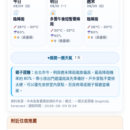
今日
明日
週末
08/09（日）
08/10（一）
08/09（日）
陰陣雨
多雲午後短暫雷陣
陰陣雨
雨
28°C - 30°C
28°C - 30°C
30°C - 33°C
80%
80%
60%
6（高量級）
6（高量級）
9（過量級）
▾
展開一週天氣
7 天
親子提醒：
台北市今、明與週末降雨風險偏高，最高降雨機
率約 80%，帶小孩出門建議雨具先準備好，戶外景點不要排
太硬，可以優先安排室內景點、百貨商場或親子餐廳當備
案。
資料來源：中央氣象署開放資料平台｜模式：一週天氣預報 GraphQL
forecast｜讀取時間：2026-08-09 13:24
附近住宿推薦