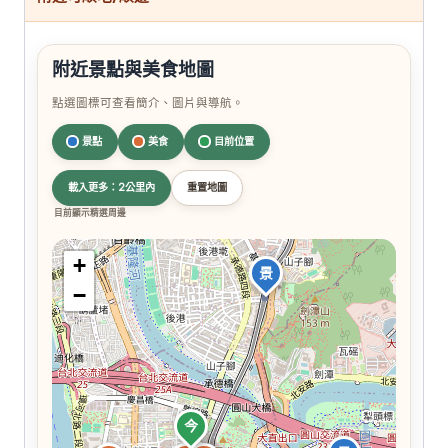
附近景點與美食地圖
點選圖標可查看簡介、圖片與導航。
景點
美食
目前位置
載入更多：2公里內
重置地圖
目前顯示精選周邊
+
景
−
今