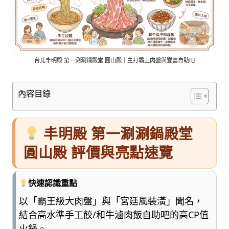
車
與
順
遊
資
訊
台北丰明殿 第一涮涮鍋殿堂 圓山殿｜主打霸王肉盤與豐富自助吧
整
理
內容目錄
成
清
楚
丰明殿 第一涮涮鍋殿堂
好
懂
圓山殿 評價與亮點速覽
的
旅
遊
快速認識重點
圖
以「霸王級大肉盤」與「宮廷風裝潢」聞名，
鑑，
結合高水準手工餃/和牛滷肉飯自助吧的高CP值
少
一
火鍋。