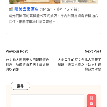
晴美公寓酒店
(1143m，步行 15 分鐘)
晴光商圈旁的高機能公寓式酒店，房內附廚房與洗衣機適合
長住，惟無停車場且隔音普通。
Post
Previous Post
Next Post
navigation
台北師大商圈東大門韓國特色
大樹先生的家：台北古亭親子
料理，品嚐釜山老闆手藝與燒
餐廳，專為六歲以下幼兒打造
肉吃到飽
的遊樂空間
搜尋
搜
尋