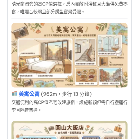
晴光商圈旁的高CP值選擇，房內寬敞附浴缸且大廳供免費零
食，唯隔音較弱且部分房型窗景受限。
美寓公寓
(962m，步行 13 分鐘)
交通便利的高CP值老宅改建旅宿，設施新穎但需自行搬運行
李且隔音普通。