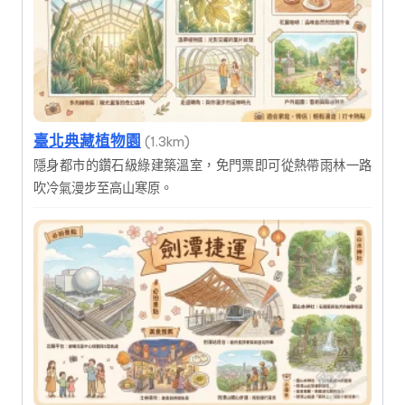
臺北典藏植物園
(1.3km)
隱身都市的鑽石級綠建築溫室，免門票即可從熱帶雨林一路
吹冷氣漫步至高山寒原。