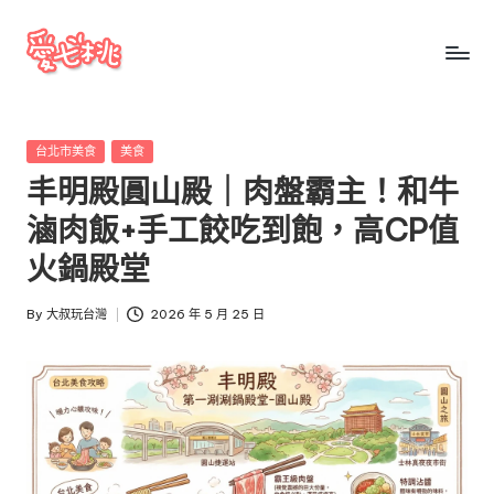
Skip
to
愛
愛
content
七
七
桃
Posted
台北市美食
美食
桃
玩
in
丰明殿圓山殿｜肉盤霸主！和牛
台
玩
灣
滷肉飯+手工餃吃到飽，高CP值
台
把
火鍋殿堂
全
灣
台
By
大叔玩台灣
2026 年 5 月 25 日
景
Posted
點、
by
美
食、
交
通、
停