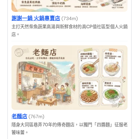
謝謝一鍋 火鍋專賣店
(734m)
主打天然柴魚蔬果高湯與新鮮食材的高CP值社區型個人火鍋
店。
老麵店
(767m)
隱身大同區巷弄70年的傳奇麵店，以獨門「四醬麵」征服老
饕味蕾。