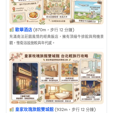
歐華酒店
(870m，步行 12 分鐘)
充滿南法莊園風情的經典飯店，擁有頂級牛排館與飛機景
觀，惟衛浴設施較具年代感。
皇家玫瑰旅館雙城館
(932m，步行 12 分鐘)