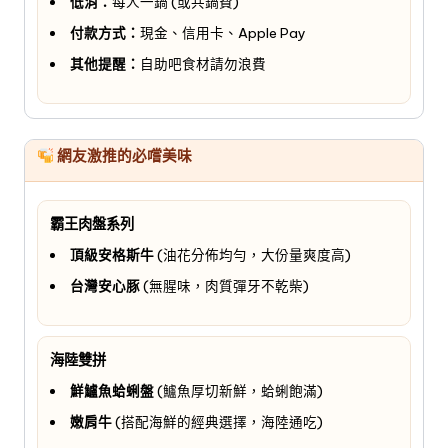
低消：
每人一鍋 (或共鍋費)
付款方式：
現金、信用卡、Apple Pay
其他提醒：
自助吧食材請勿浪費
網友激推的必嚐美味
霸王肉盤系列
頂級安格斯牛
(油花分佈均勻，大份量爽度高)
台灣安心豚
(無腥味，肉質彈牙不乾柴)
海陸雙拼
鮮鱸魚蛤蜊盤
(鱸魚厚切新鮮，蛤蜊飽滿)
嫩肩牛
(搭配海鮮的經典選擇，海陸通吃)