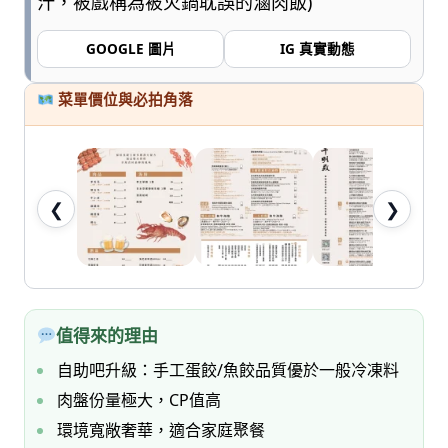
汁，被戲稱為被火鍋耽誤的滷肉飯)
七
桃。
GOOGLE 圖片
IG 真實動態
菜單價位與必拍角落
❮
❯
值得來的理由
自助吧升級：手工蛋餃/魚餃品質優於一般冷凍料
肉盤份量極大，CP值高
環境寬敞奢華，適合家庭聚餐