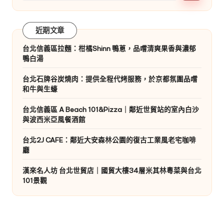
近期文章
台北信義區拉麵：柑橘Shinn 鴨蔥，品嚐清爽果香與濃郁
鴨白湯
台北石牌谷炭燒肉：提供全程代烤服務，於京都氛圍品嚐
和牛與生蠔
台北信義區 A Beach 101&Pizza｜鄰近世貿站的室內白沙
與波西米亞風餐酒館
台北2J CAFE：鄰近大安森林公園的復古工業風老宅咖啡
廳
漢來名人坊 台北世貿店｜國貿大樓34層米其林粵菜與台北
101景觀