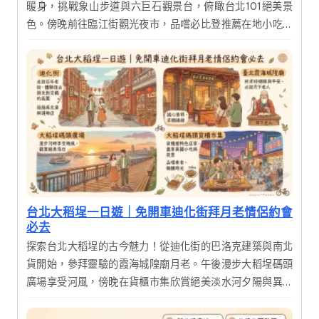
暖身，挑戰象山步道與六巨石觀景台，俯瞰台北101絕美景
色。傍晚前往臨江街觀光夜市，品嚐必比登推薦在地小吃，
完美結合自然運動與城市美食。
台北大稻埕一日遊｜免開車迪化街拜月老情侶約會
必去
探索台北大稻埕的古今魅力！從迪化街的巴洛克建築與南北
貨開始，參拜靈驗的霞海城隍廟月老。午後漫步大稻埕碼頭
廣場享受河風，傍晚在貨櫃市集欣賞絕美淡水河夕陽與異國
美食，體驗傳統文化與現代文創交織的完美一日行程。