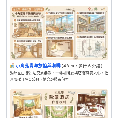
小角落青年旅館與咖啡
(481m，步行 6 分鐘)
緊鄰圓山捷運站交通無敵，一樓咖啡廳與店貓療癒人心，惟
無電梯且隔音較弱，適合輕裝背包客。