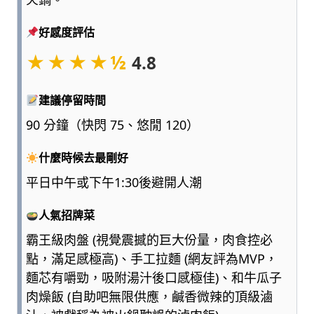
點
浮
好感度評估
誇、
★★★★½
4.8
多
一
點
建議停留時間
實
90 分鐘（快閃 75、悠閒 120）
用，
陪
什麼時候去最剛好
爸
媽
平日中午或下午1:30後避開人潮
和
孩
人氣招牌菜
子
一
霸王級肉盤 (視覺震撼的巨大份量，肉食控必
起
點，滿足感極高)、手工拉麵 (網友評為MVP，
輕
麵芯有嚼勁，吸附湯汁後口感極佳)、和牛瓜子
鬆
肉燥飯 (自助吧無限供應，鹹香微辣的頂級滷
愛