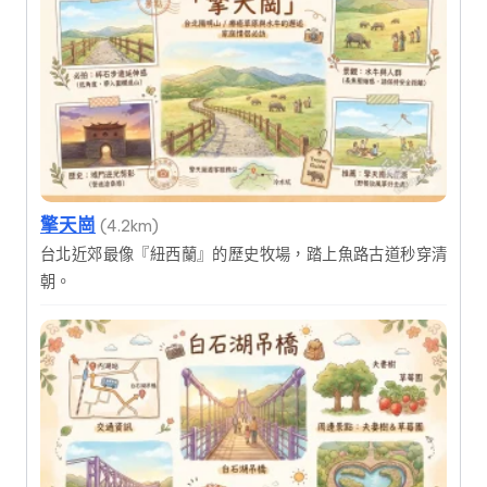
擎天崗
(4.2km)
台北近郊最像『紐西蘭』的歷史牧場，踏上魚路古道秒穿清
朝。