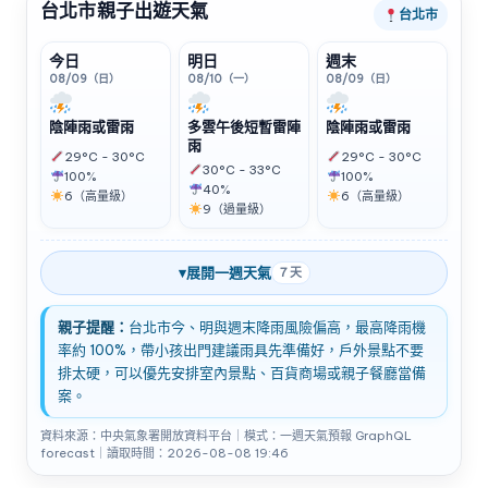
台北市親子出遊天氣
台北市
今日
明日
週末
08/09（日）
08/10（一）
08/09（日）
陰陣雨或雷雨
多雲午後短暫雷陣
陰陣雨或雷雨
雨
29°C - 30°C
29°C - 30°C
30°C - 33°C
100%
100%
40%
6（高量級）
6（高量級）
9（過量級）
▾
展開一週天氣
7 天
親子提醒：
台北市今、明與週末降雨風險偏高，最高降雨機
率約 100%，帶小孩出門建議雨具先準備好，戶外景點不要
排太硬，可以優先安排室內景點、百貨商場或親子餐廳當備
案。
資料來源：中央氣象署開放資料平台｜模式：一週天氣預報 GraphQL
forecast｜讀取時間：2026-08-08 19:46