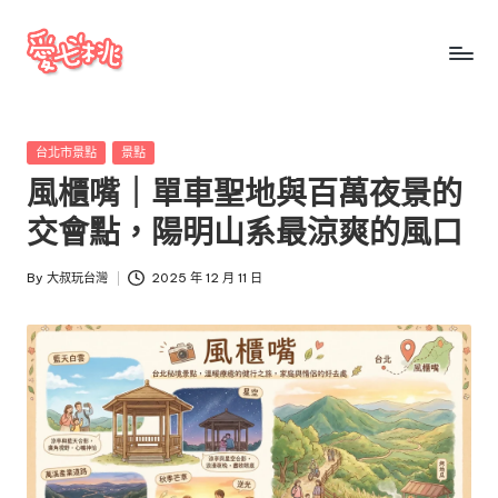
Skip
to
愛
愛
content
七
七
桃
Posted
台北市景點
景點
桃
玩
in
風櫃嘴｜單車聖地與百萬夜景的
台
玩
灣
交會點，陽明山系最涼爽的風口
台
把
全
灣
By
大叔玩台灣
2025 年 12 月 11 日
Posted
台
by
景
點、
美
食、
交
通、
停