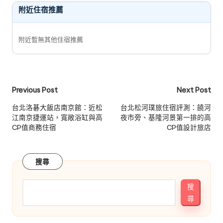
附近住宿推薦
附近暫無其他住宿推薦
Post
Previous Post
Next Post
navigation
台北洛碁大飯店南京館：近松
台北松河璞旅住宿評測：饒河
江南京捷運站，寬敞浴缸與高
夜市旁、基隆河景第一排的高
CP值商務住宿
CP值設計旅店
搜尋
搜
尋