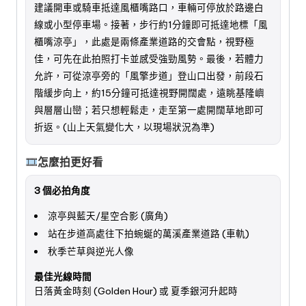
建議開車或騎車抵達風櫃嘴路口，車輛可停放於路邊白
線或小型停車場。接著，步行約1分鐘即可抵達地標「風
櫃嘴涼亭」，此處是兩條產業道路的交會點，視野極
佳，可先在此拍照打卡並感受強勁風勢。最後，若體力
允許，可從涼亭旁的「風擎步道」登山口出發，前段石
階緩步向上，約15分鐘可抵達視野開闊處，遠眺基隆嶼
與層層山巒；若只想輕鬆走，走至第一處開闊草地即可
折返。(山上天氣變化大，以現場狀況為準)
怎麼拍更好看
3 個必拍角度
涼亭與藍天/星空合影 (廣角)
站在步道高處往下拍蜿蜒的萬溪產業道路 (車軌)
秋季芒草與逆光人像
最佳光線時間
日落黃金時刻 (Golden Hour) 或 夏季銀河升起時