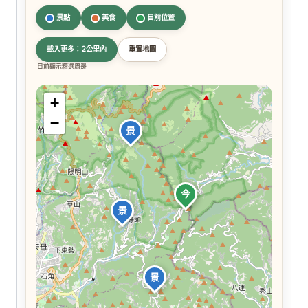
景點
美食
目前位置
載入更多：2公里內
重置地圖
目前顯示精選周邊
+
−
景
今
景
景