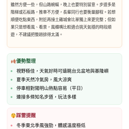
雖然方便一些，但山路蜿蜒，晚上也要特別留意。步道多是
階梯或石板路，推車不方便，長輩同行也要衡量腳程。若想
順便吃點東西，附近再接土雞城會比單獨上來更完整；但如
果只是想看風、看景，風櫃嘴比較適合挑天氣穩的時段順
遊，不建議把整趟排得太滿。
優勢整理
視野極佳，天氣好時可遠眺台北盆地與基隆嶼
夏季天然冷氣房，風大涼爽
停車相對陽明山熱點容易（平日）
連接多條知名步道，玩法多樣
踩雷提醒
冬季東北季風強勁，體感溫度極低