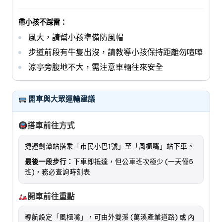
帶小孩不踩雷：
風大，請幫小孩準備防風帽
步道前段有牛隻出沒，請教導小孩保持距離勿喧嘩
涼亭旁腹地不大，需注意車輛往來安全
開車與大眾運輸建議
搭車前往方式
捷運劍潭站搭乘「市民小巴1號」至「風櫃嘴」站下車。
最後一段步行：
下車即抵達，但公車班次極少 (一天僅5
班)，務必查詢時刻表
開車前往重點
導航設定「風櫃嘴」，可由外雙溪 (萬溪產業道路) 或 內