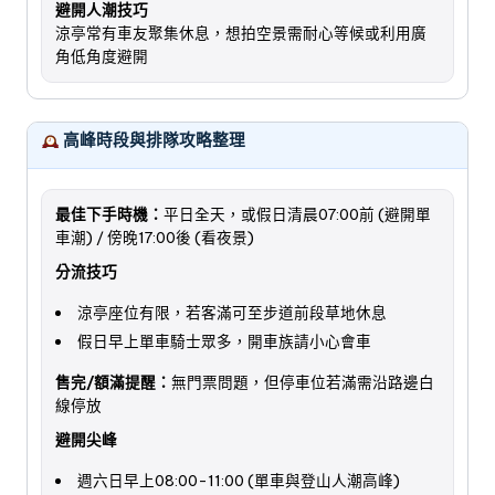
避開人潮技巧
涼亭常有車友聚集休息，想拍空景需耐心等候或利用廣
角低角度避開
高峰時段與排隊攻略整理
最佳下手時機：
平日全天，或假日清晨07:00前 (避開單
車潮) / 傍晚17:00後 (看夜景)
分流技巧
涼亭座位有限，若客滿可至步道前段草地休息
假日早上單車騎士眾多，開車族請小心會車
售完/額滿提醒：
無門票問題，但停車位若滿需沿路邊白
線停放
避開尖峰
週六日早上08:00-11:00 (單車與登山人潮高峰)