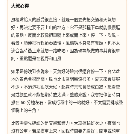
七
大叔心得
桃。
風櫃嘴給人的感受很直接，就是一個要先把交通和天氣想
好，再決定要不要上山的地方。它不是那種下車就能慢慢逛
的景點，反而比較像把車騎上來或開上來，停一下、吹風、
看景，順便把行程節奏放慢。風櫃嘴本身沒有餐廳，也不太
適合臨時衝上來就想一路吃喝，因為現場能做的事其實很單
純，重點還是在視野和山風。
如果是傍晚到夜晚來，天氣好時確實很適合停一下，台北盆
地的景色會很開闊，風也比市區明顯涼很多，夏天來會舒服
不少。不過這裡很吃天候，起霧時常常會變成白牆，想看夜
景或觀星就不能把期待放太滿。整體來說，我會把停留時間
抓在 60 分鐘左右，當成行程中的一站就好，不太需要排成整
個晚上的主角。
比較需要先確認的是交通和體力。大眾運輸班次少，夜間也
沒有公車，若是搭車上來，回程時間要先看好；開車或騎車