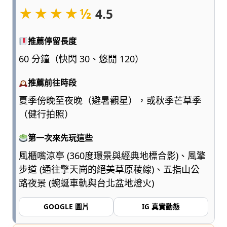
點
★★★★½
4.5
浮
誇、
推薦停留長度
多
一
60 分鐘（快閃 30、悠閒 120）
點
實
推薦前往時段
用，
夏季傍晚至夜晚（避暑觀星），或秋季芒草季
陪
（健行拍照）
爸
媽
和
第一次來先玩這些
孩
風櫃嘴涼亭 (360度環景與經典地標合影)、風擎
子
步道 (通往擎天崗的絕美草原稜線)、五指山公
一
路夜景 (蜿蜒車軌與台北盆地燈火)
起
輕
GOOGLE 圖片
IG 真實動態
鬆
愛