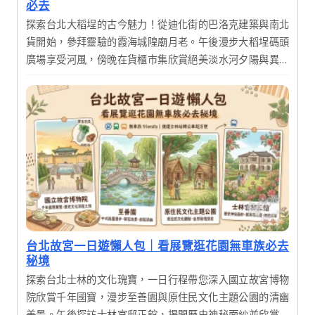
必去
探索台北大稻埕的古今魅力！從迪化街的巴洛克建築與南北
貨開始，參拜靈驗的霞海城隍廟月老。午後漫步大稻埕碼頭
廣場享受河風，傍晚在貨櫃市集欣賞絕美淡水河夕陽與異國
美食，體驗傳統文化與現代文創交織的完美一日行程。
台北故宮一日遊懶人包｜看展覽逛花園無車族必去
秘境
探索台北士林的文化瑰寶，一日行程帶您深入國立故宮博物
院欣賞千年國寶，漫步至善園與原住民文化主題公園的清幽
美景。午後探訪士林官邸正館，揭開歷史神秘面紗並欣賞絕