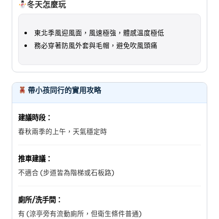
冬天怎麼玩
東北季風迎風面，風速極強，體感溫度極低
務必穿著防風外套與毛帽，避免吹風頭痛
帶小孩同行的實用攻略
建議時段：
春秋兩季的上午，天氣穩定時
推車建議：
不適合 (步道皆為階梯或石板路)
廁所/洗手間：
有 (涼亭旁有流動廁所，但衛生條件普通)