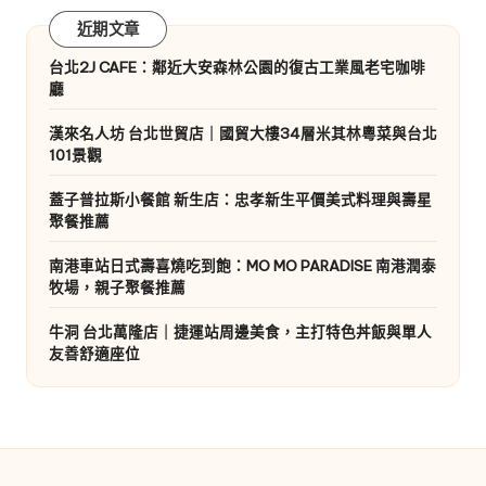
近期文章
台北2J CAFE：鄰近大安森林公園的復古工業風老宅咖啡
廳
漢來名人坊 台北世貿店｜國貿大樓34層米其林粵菜與台北
101景觀
蓋子普拉斯小餐館 新生店：忠孝新生平價美式料理與壽星
聚餐推薦
南港車站日式壽喜燒吃到飽：MO MO PARADISE 南港潤泰
牧場，親子聚餐推薦
牛洞 台北萬隆店｜捷運站周邊美食，主打特色丼飯與單人
友善舒適座位