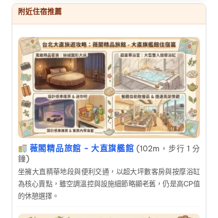
附近住宿推薦
薇閣精品旅館 - 大直旗艦館
(102m，步行 1 分
鐘)
坐擁大直精華地段與便利交通，以超大坪數客房與按摩浴缸
為核心賣點，雖空調溫控與設施細節略顯老舊，仍是高CP值
的休憩選擇。