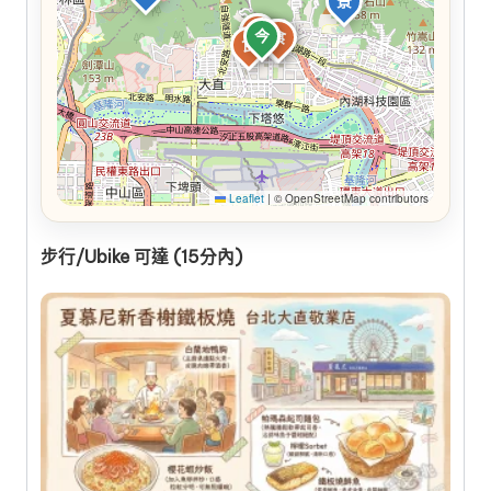
景
食
食
今
食
食
食
Leaflet
|
© OpenStreetMap contributors
步行/Ubike 可達 (15分內)