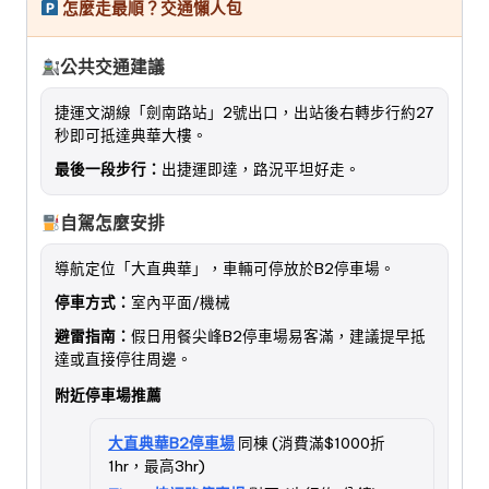
怎麼走最順？交通懶人包
公共交通建議
捷運文湖線「劍南路站」2號出口，出站後右轉步行約27
秒即可抵達典華大樓。
最後一段步行：
出捷運即達，路況平坦好走。
自駕怎麼安排
導航定位「大直典華」，車輛可停放於B2停車場。
停車方式：
室內平面/機械
避雷指南：
假日用餐尖峰B2停車場易客滿，建議提早抵
達或直接停往周邊。
附近停車場推薦
大直典華B2停車場
同棟 (消費滿$1000折
1hr，最高3hr)