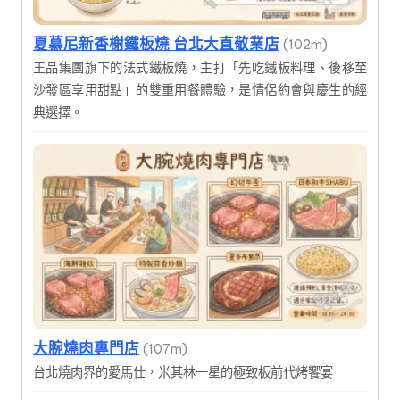
夏慕尼新香榭鐵板燒 台北大直敬業店
(102m)
王品集團旗下的法式鐵板燒，主打「先吃鐵板料理、後移至
沙發區享用甜點」的雙重用餐體驗，是情侶約會與慶生的經
典選擇。
大腕燒肉專門店
(107m)
台北燒肉界的愛馬仕，米其林一星的極致板前代烤饗宴