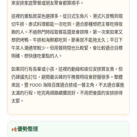
來安排家庭聚餐或朋友聚會都算順手。
這裡的重點是菜色選擇多，從日式生魚片、港式片皮鴨到現
切牛排、泰式料理都能一次吃到，適合那種想把主餐吃得很
飽的人。不過熱門時段取餐區還是會排隊，第一次來如果又
想把烤鴨、牛排和海鮮都吃到，節奏就不能拖太久；平日下
午茶人潮通常較少，但用餐時間也比較緊，會比較適合目標
明確、想快速吃重點的人。
如果同行有長輩或小孩，這裡的動線和座位安排算友善，但
仍建議先訂位，避開最尖峰的午晚餐時段會舒服很多。整體
來說，豐 FOOD 海陸百匯適合排成一餐主角，不太適合塞進
太滿的行程，吃完再順路續攤就好，不用把後面的安排排得
太緊。
優勢整理