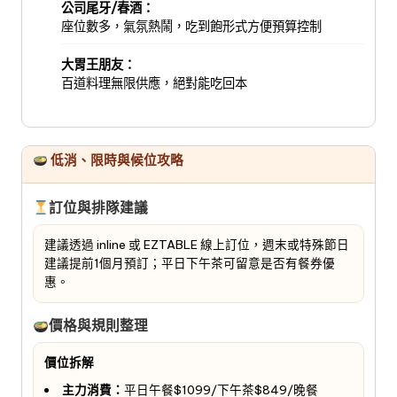
公司尾牙/春酒：
座位數多，氣氛熱鬧，吃到飽形式方便預算控制
大胃王朋友：
百道料理無限供應，絕對能吃回本
低消、限時與候位攻略
訂位與排隊建議
建議透過 inline 或 EZTABLE 線上訂位，週末或特殊節日
建議提前1個月預訂；平日下午茶可留意是否有餐券優
惠。
價格與規則整理
價位拆解
主力消費：
平日午餐$1099/下午茶$849/晚餐