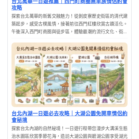
台北萬華一日遊推薦｜西門町商圈無車族情侶約會
攻略
探索台北萬華的新舊交融魅力！從剝皮寮歷史街區的清代建
築起步，感受古樸風情，接著前往西門紅樓欣賞古蹟活化。
午後深入西門町商圈與徒步區，體驗最潮的流行文化、街頭
表演與美食，這是一趟完美結合歷史韻味與現代活力的精彩
一日遊。
台北內湖一日遊必去攻略｜大湖公園免開車情侶約
會秘境
探索台北內湖的自然秘境！一日遊行程帶您漫步大溝溪生態
治水園區欣賞季節花海，造訪大湖公園與碧湖公園享受湖光