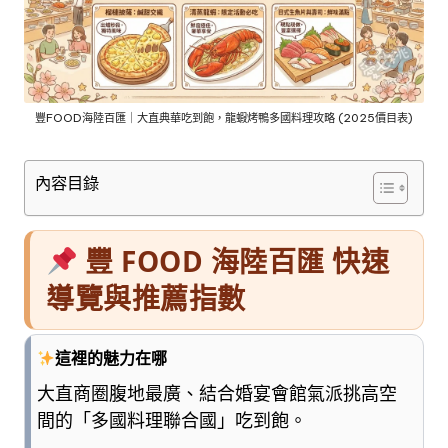
車
與
順
遊
資
訊
豐FOOD海陸百匯｜大直典華吃到飽，龍蝦烤鴨多國料理攻略 (2025價目表)
整
理
內容目錄
成
清
楚
豐 FOOD 海陸百匯 快速
好
懂
導覽與推薦指數
的
旅
遊
這裡的魅力在哪
圖
大直商圈腹地最廣、結合婚宴會館氣派挑高空
鑑，
間的「多國料理聯合國」吃到飽。
少
一