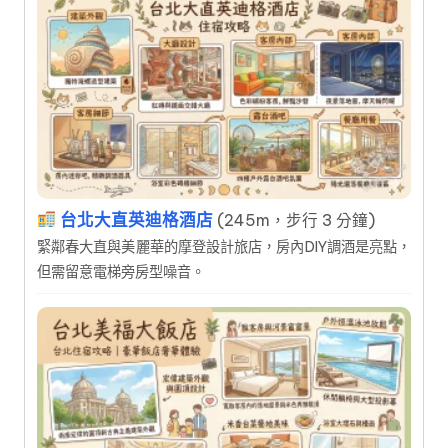
台北大直英迪格酒店
(245m，步行 3 分鐘)
緊鄰春大直與美麗華的摩登設計旅店，房內DIY調酒是亮點，
但需留意電梯旁房型噪音。