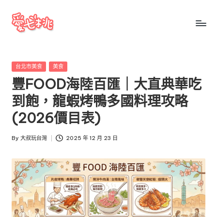
Skip
to
愛
愛
content
七
七
桃
Posted
台北市美食
美食
桃
玩
in
豐FOOD海陸百匯｜大直典華吃
台
玩
灣
到飽，龍蝦烤鴨多國料理攻略
台
把
(2026價目表)
全
灣
台
By
大叔玩台灣
2025 年 12 月 23 日
景
Posted
點、
by
美
食、
交
通、
停