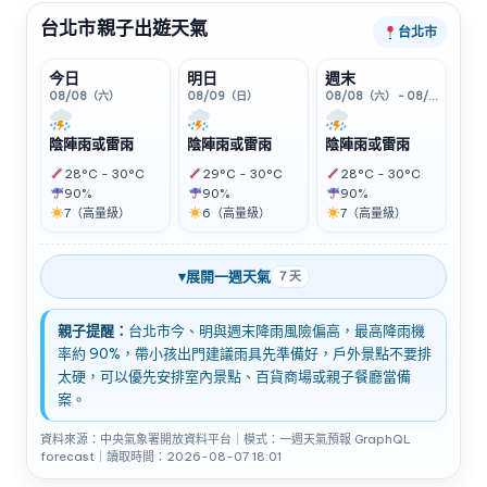
台北市親子出遊天氣
台北市
今日
明日
週末
08/08（六）
08/09（日）
08/08（六） - 08/09（日）
陰陣雨或雷雨
陰陣雨或雷雨
陰陣雨或雷雨
28°C - 30°C
29°C - 30°C
28°C - 30°C
90%
90%
90%
7（高量級）
6（高量級）
7（高量級）
▾
展開一週天氣
7 天
親子提醒：
台北市今、明與週末降雨風險偏高，最高降雨機
率約 90%，帶小孩出門建議雨具先準備好，戶外景點不要排
太硬，可以優先安排室內景點、百貨商場或親子餐廳當備
案。
資料來源：中央氣象署開放資料平台｜模式：一週天氣預報 GraphQL
forecast｜讀取時間：2026-08-07 18:01