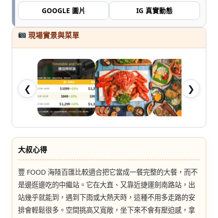
七
GOOGLE 圖片
IG 真實動態
桃。
現場實景與菜單
❮
❯
大叔心得
豐 FOOD 海陸百匯比較適合把它當成一餐完整的大餐，而不
是邊逛邊吃的中繼站。它在大直、又靠近捷運劍南路站，出
站幾乎就能到，遇到下雨或大熱天時，這種不用多走路的安
排會輕鬆很多。空間挑高又寬敞，坐下來不會有壓迫感，拿