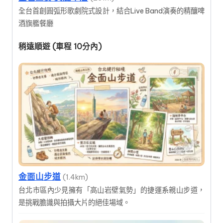
全台首創圓弧形歌劇院式設計，結合Live Band演奏的精釀啤
酒旗艦餐廳
稍遠順遊 (車程 10分內)
金面山步道
(1.4km)
台北市區內少見擁有「高山岩壁氣勢」的捷運系親山步道，
是挑戰膽識與拍攝大片的絕佳場域。