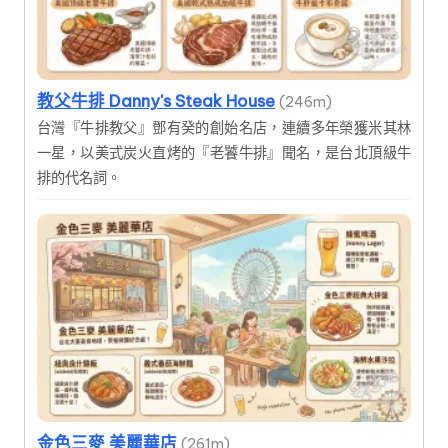
教父牛排 Danny's Steak House
(246m)
台灣『牛排教父』鄧有癸的創始名店，連續多年榮獲米其林
一星，以美式炭火直烤的『老饕牛排』聞名，是台北頂級牛
排的代名詞。
金色三麥 美麗華店
(261m)