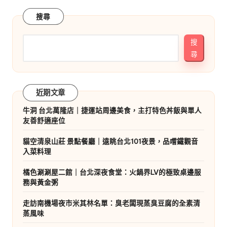
搜尋
搜
尋
近期文章
牛洞 台北萬隆店｜捷運站周邊美食，主打特色丼飯與單人
友善舒適座位
貓空清泉山莊 景點餐廳｜遠眺台北101夜景，品嚐鐵觀音
入菜料理
橘色涮涮屋二館｜台北深夜食堂：火鍋界LV的極致桌邊服
務與黃金粥
走訪南機場夜市米其林名單：臭老闆現蒸臭豆腐的全素清
蒸風味