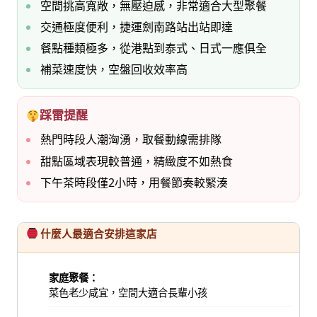
空間挑高寬敞，無壓迫感，非常適合大型聚餐
交通極度便利，捷運劍南路站出站即達
餐點種類極多，從港點到泰式、日式一應俱全
補菜速度快，空盤回收效率高
踩雷提醒
熱門時段人潮洶湧，取餐動線需排隊
甜點區域表現較普通，精緻度不如熱食
下午茶時段僅2小時，用餐節奏較緊湊
什麼人最適合安排這家店
家庭聚餐：
菜色老少咸宜，空間大適合長輩小孩