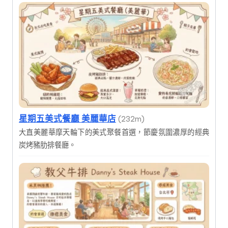
星期五美式餐廳 美麗華店
(232m)
大直美麗華摩天輪下的美式聚餐首選，節慶氛圍濃厚的經典
炭烤豬肋排餐廳。