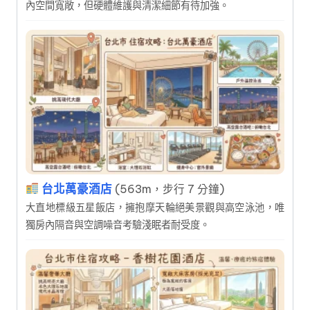
內空間寬敞，但硬體維護與清潔細節有待加強。
台北萬豪酒店
(563m，步行 7 分鐘)
大直地標級五星飯店，擁抱摩天輪絕美景觀與高空泳池，唯
獨房內隔音與空調噪音考驗淺眠者耐受度。