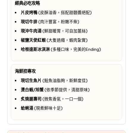
經典必吃攻略
片皮烤鴨
(皮酥油香，搭配甜麵醬絕配)
現切牛排
(肉汁豐富，粉嫩不柴)
現沖牛肉湯
(鮮甜暖胃，可自加薑絲)
椒鹽天使紅蝦
(大隻過癮，蝦肉紮實)
哈根達斯冰淇淋
(多種口味，完美的Ending)
海鮮控專攻
現切生魚片
(鮭魚油脂夠，新鮮度佳)
燙白蝦/旭蟹
(依季節提供，清甜原味)
炙燒握壽司
(微焦香氣，一口一個)
蛤蜊湯
(現煮鮮味十足)