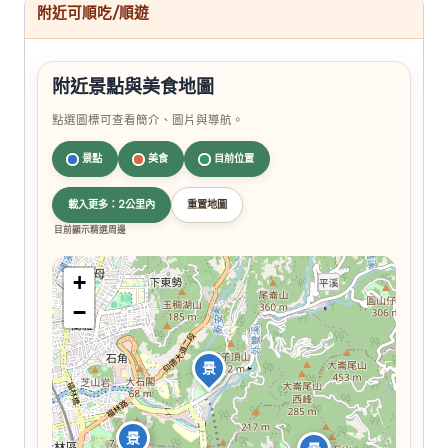
附近可順吃/順遊
附近景點與美食地圖
點選圖標可查看簡介、圖片與導航。
景點
美食
目前位置
載入更多：2公里內
重置地圖
目前顯示精選周邊
+
−
景
景