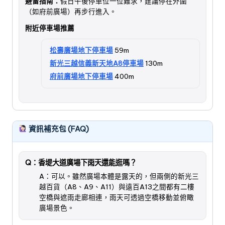
避雷指南：
假日午後停車位一位難求，建議停在外圍
（如府前廣場）再步行進入。
附近停車場推薦
松壽廣場地下停車場
59m
新光三越信義新天地A8停車場
130m
府前廣場地下停車場
400m
資訊補充包 (FAQ)
Q：香堤大道廣場下雨天還能逛嗎？
A：可以。雖然廣場本體是露天的，但兩側的新光三
越百貨（A8、A9、A11）與遠百A13之間都有二樓
空橋與遮雨走廊相連，雨天可透過空橋移動並俯瞰
廣場景色。