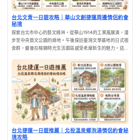
台北文青一日遊攻略｜華山文創捷運周邊情侶約會
秘境
探索台北市中心的藝文綠洲，從華山1914的工業風展演，漫
步至中央藝文公園的綠地。午後探訪臺灣文學基地的日式宿
舍群，最後在榕錦時光生活園區感受老屋新生的魅力。這是
一趟結合歷史建築、文創展覽與美食的深度一日遊，適合喜
愛攝影與慢活氛圍的旅人。
台北捷運一日遊推薦｜北投溫泉鄉泡湯情侶約會秘
境攻略