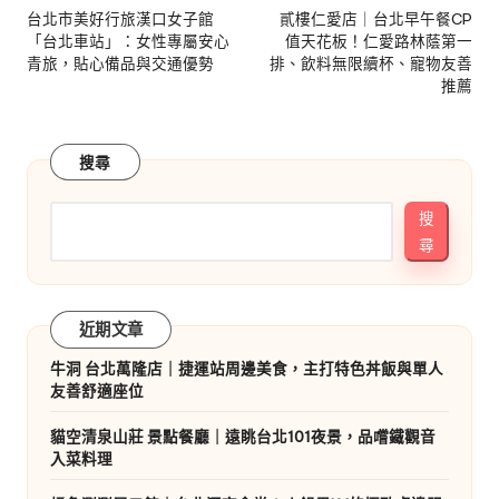
navigation
台北市美好行旅漢口女子館
貳樓仁愛店｜台北早午餐CP
「台北車站」：女性專屬安心
值天花板！仁愛路林蔭第一
青旅，貼心備品與交通優勢
排、飲料無限續杯、寵物友善
推薦
搜尋
搜
尋
近期文章
牛洞 台北萬隆店｜捷運站周邊美食，主打特色丼飯與單人
友善舒適座位
貓空清泉山莊 景點餐廳｜遠眺台北101夜景，品嚐鐵觀音
入菜料理