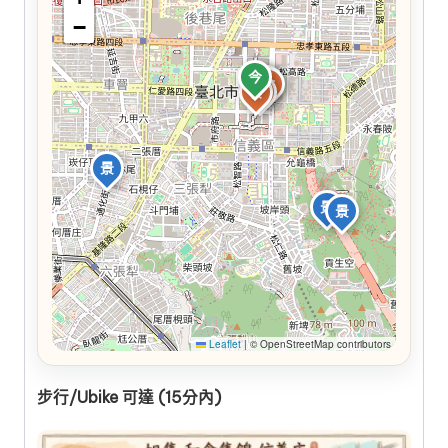
−
今
食
食
食
食
食
景
景
景
Leaflet
|
© OpenStreetMap contributors
步行/Ubike 可達 (15分內)