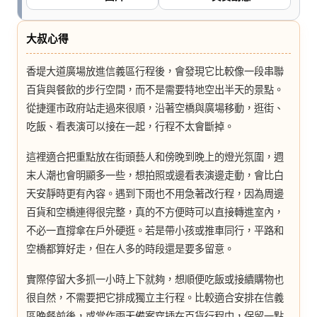
七
桃。
大叔心得
香堤大道廣場放進信義區行程後，會發現它比較像一段串聯
百貨與餐飲的步行空間，而不是需要特地空出半天的景點。
從捷運市政府站走過來很順，沿著空橋與廣場移動，逛街、
吃飯、看表演可以接在一起，行程不太會斷掉。
這裡適合把重點放在街頭藝人和傍晚到晚上的燈光氛圍，週
末人潮也會明顯多一些，想拍照或邊看表演邊走動，會比白
天安靜時更有內容。遇到下雨也不用急著改行程，因為周邊
百貨和空橋連得很完整，真的不方便時可以直接轉進室內，
不必一直撐傘在戶外硬逛。若是帶小孩或推車同行，平路和
空橋都算好走，但在人多的時段還是要多留意。
實際停留大多抓一小時上下就夠，想順便吃飯或接續購物也
很自然，不需要把它排成獨立主行程。比較適合安排在信義
區晚餐前後，或當作雨天備案穿插在百貨行程中，保留一點