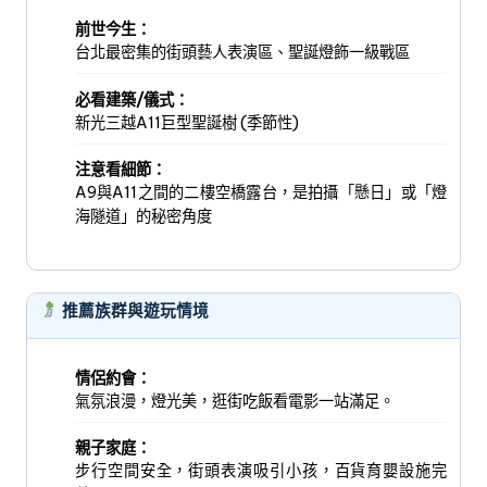
前世今生：
台北最密集的街頭藝人表演區、聖誕燈飾一級戰區
必看建築/儀式：
新光三越A11巨型聖誕樹 (季節性)
注意看細節：
A9與A11之間的二樓空橋露台，是拍攝「懸日」或「燈
海隧道」的秘密角度
推薦族群與遊玩情境
情侶約會：
氣氛浪漫，燈光美，逛街吃飯看電影一站滿足。
親子家庭：
步行空間安全，街頭表演吸引小孩，百貨育嬰設施完