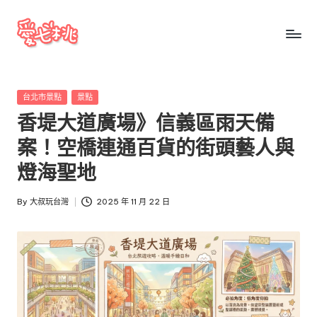
Skip
to
愛
愛
content
七
七
桃
Posted
台北市景點
景點
桃
玩
in
香堤大道廣場》信義區雨天備
台
玩
灣
案！空橋連通百貨的街頭藝人與
台
把
燈海聖地
全
灣
台
By
大叔玩台灣
2025 年 11 月 22 日
景
Posted
點、
by
美
食、
交
通、
停