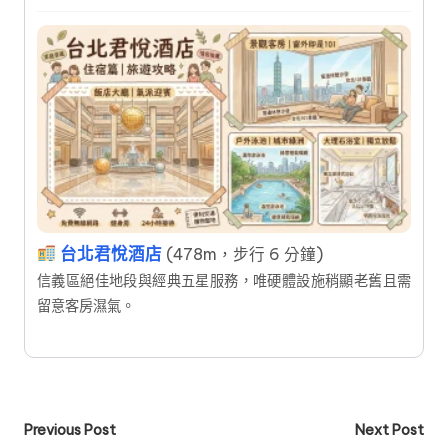
台北君悅酒店
(478m，步行 6 分鐘)
信義區絕佳地段與經典五星服務，唯硬體設施稍顯老舊且需
留意客房濕氣。
Post
Previous Post
Next Post