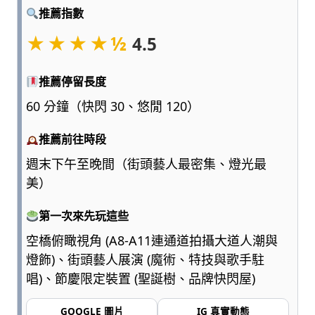
點
推薦指數
浮
★★★★½
4.5
誇、
多
一
推薦停留長度
點
60 分鐘（快閃 30、悠閒 120）
實
用，
推薦前往時段
陪
爸
週末下午至晚間（街頭藝人最密集、燈光最
媽
美）
和
孩
第一次來先玩這些
子
一
空橋俯瞰視角 (A8-A11連通道拍攝大道人潮與
起
燈飾)、街頭藝人展演 (魔術、特技與歌手駐
輕
唱)、節慶限定裝置 (聖誕樹、品牌快閃屋)
鬆
愛
GOOGLE 圖片
IG 真實動態