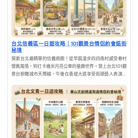
台北信義區一日遊攻略｜101觀景台情侶約會逛街
秘境
探索台北最精華的信義商圈！從早晨漫步四四南村感受眷村
懷舊風情，到打卡幾米月亮公車的童趣世界。登上台北101觀
景台俯瞰城市天際線，午後在香堤大道享受街頭藝人表演與
購物樂趣。這是一趟融合歷史人文、現代時尚與美食饗宴的
完美一日遊，帶您深度體驗台北的多元魅力。