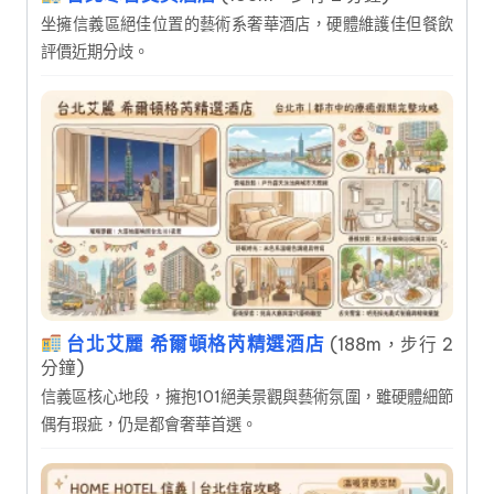
坐擁信義區絕佳位置的藝術系奢華酒店，硬體維護佳但餐飲
評價近期分歧。
台北艾麗 希爾頓格芮精選酒店
(188m，步行 2
分鐘)
信義區核心地段，擁抱101絕美景觀與藝術氛圍，雖硬體細節
偶有瑕疵，仍是都會奢華首選。