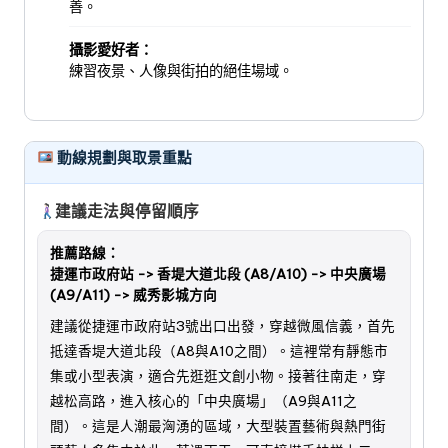
善。
攝影愛好者：
練習夜景、人像與街拍的絕佳場域。
動線規劃與取景重點
建議走法與停留順序
推薦路線：
捷運市政府站 -> 香堤大道北段 (A8/A10) -> 中央廣場
(A9/A11) -> 威秀影城方向
建議從捷運市政府站3號出口出發，穿越微風信義，首先
抵達香堤大道北段（A8與A10之間）。這裡常有靜態市
集或小型表演，適合先逛逛文創小物。接著往南走，穿
越松高路，進入核心的「中央廣場」（A9與A11之
間）。這是人潮最洶湧的區域，大型裝置藝術與熱門街