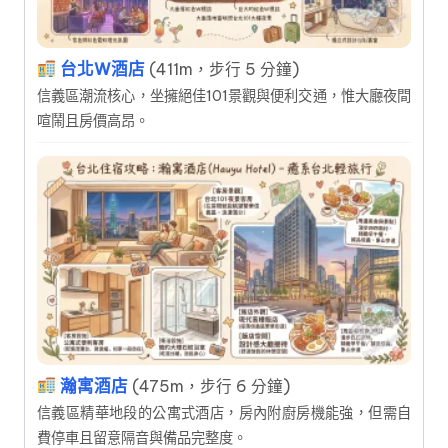
台北W酒店
(411m，步行 5 分鐘)
信義區潮流核心，坐擁絕佳101景觀與便利交通，惟大廳夜間
喧鬧且房價高昂。
瀚寓酒店
(475m，步行 6 分鐘)
信義區精華地段的公寓式酒店，房內附廚房機能強，但需自
費停車且留意隔音與備品完整度。