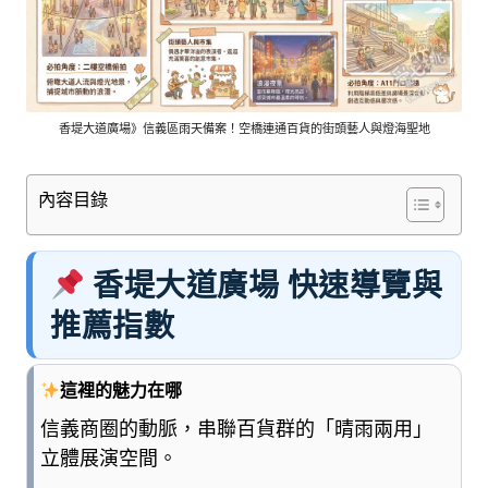
車
與
順
遊
資
訊
香堤大道廣場》信義區雨天備案！空橋連通百貨的街頭藝人與燈海聖地
整
理
內容目錄
成
清
楚
香堤大道廣場 快速導覽與
好
懂
推薦指數
的
旅
遊
這裡的魅力在哪
圖
信義商圈的動脈，串聯百貨群的「晴雨兩用」
鑑，
立體展演空間。
少
一