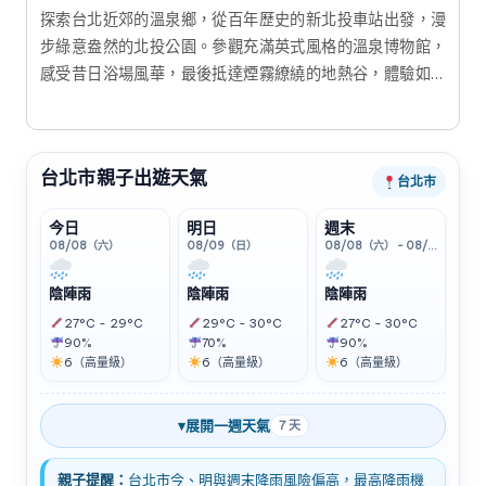
探索台北近郊的溫泉鄉，從百年歷史的新北投車站出發，漫
步綠意盎然的北投公園。參觀充滿英式風格的溫泉博物館，
感受昔日浴場風華，最後抵達煙霧繚繞的地熱谷，體驗如夢
似幻的仙境氛圍。這是一趟結合歷史、自然與美食的療癒一
日遊。
台北市親子出遊天氣
台北市
今日
明日
週末
08/08（六）
08/09（日）
08/08（六） - 08/09（日）
陰陣雨
陰陣雨
陰陣雨
27°C - 29°C
29°C - 30°C
27°C - 30°C
90%
70%
90%
6（高量級）
6（高量級）
6（高量級）
▾
展開一週天氣
7 天
親子提醒：
台北市今、明與週末降雨風險偏高，最高降雨機