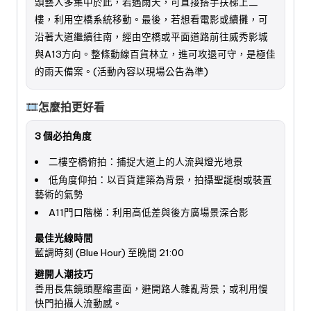
頭藝人多集中於此，若遇雨天，可直接搭手扶梯上二
樓，利用空橋系統移動。最後，若想看電影或續攤，可
沿著大道繼續往南，經由空橋或平面道路前往威秀影城
與A13方向。整條動線百貨林立，進可攻退可守，是極佳
的雨天備案。(活動內容以現場公告為準)
怎麼拍更好看
3 個必拍角度
二樓空橋俯拍：捕捉大道上的人流與燈光地景
低角度仰拍：以百貨建築為背景，拍攝聖誕樹或裝置
藝術的氣勢
A11門口階梯：利用高低差與後方廣場景深合影
最佳光線時間
藍調時刻 (Blue Hour) 至晚間 21:00
避開人潮技巧
善用長焦鏡頭壓縮畫面，避開路人雜亂背景；或利用慢
快門拍攝人流動感。